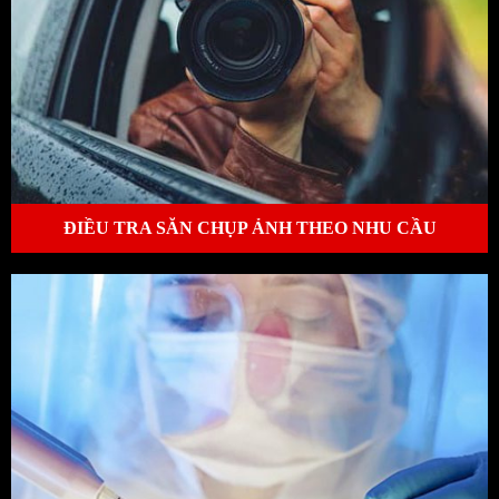
ĐIỀU TRA SĂN CHỤP ẢNH THEO NHU CẦU