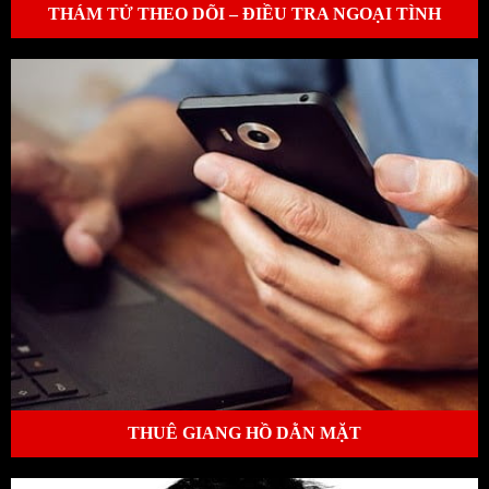
THÁM TỬ THEO DÕI – ĐIỀU TRA NGOẠI TÌNH
THUÊ GIANG HỒ DẰN MẶT