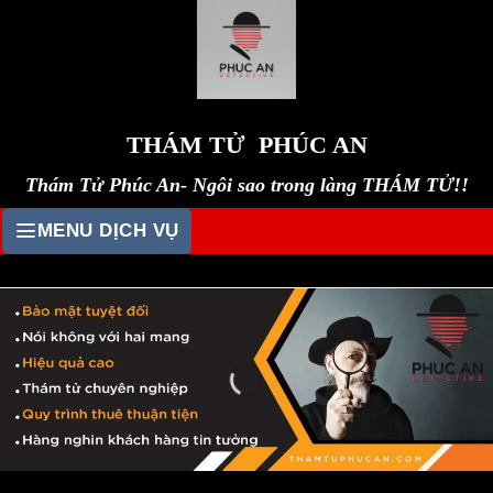
Skip
to
content
THÁM TỬ PHÚC AN
Thám Tử Phúc An- Ngôi sao trong làng THÁM TỬ!!
MENU DỊCH VỤ