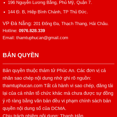
196 Nguyễn Lương Bằng, Phú Mỹ, Quận 7.
144 Đ. B, Hiệp Bình Chánh, TP Thủ Đức.
VP Đà Nẵng
: 201 Đống Đa, Thạch Thang, Hải Châu.
Hotline:
0976.828.339
Email: thamtuphucan@gmail.com
BẢN QUYỀN
Bản quyền thuộc thám tử Phúc An. Các đơn vị cá
nhân sao chép nội dung nhớ ghi rõ nguồn:
thamtuphucan.com Tất cả hành vi sao chép, đăng tải
lại của cá nhân tổ chức khác mà chưa được sự đồng
ý rõ ràng bằng văn bản đều vi phạm chính sách bản
quyền nội dung số của DCMA.
Chịu trách nhiệm nội dung:
Thanh Hân
.