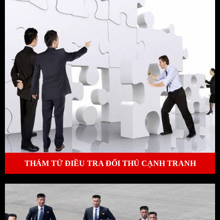
THÁM TỬ ĐIỀU TRA ĐỐI THỦ CẠNH TRANH