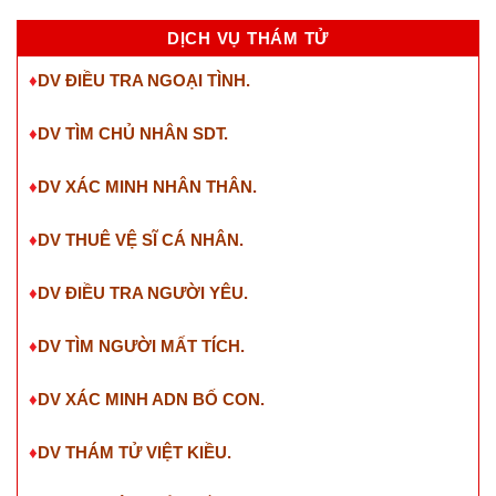
DỊCH VỤ THÁM TỬ
♦
DV ĐIỀU TRA NGOẠI TÌNH.
♦
DV TÌM CHỦ NHÂN SDT
.
♦
DV XÁC MINH NHÂN THÂN.
♦
DV THUÊ VỆ SĨ CÁ NHÂN.
♦
DV ĐIỀU TRA NGƯỜI YÊU.
♦
DV TÌM NGƯỜI MẤT TÍCH.
♦
DV XÁC MINH ADN BỐ CON.
♦
DV THÁM TỬ VIỆT KIỀU.