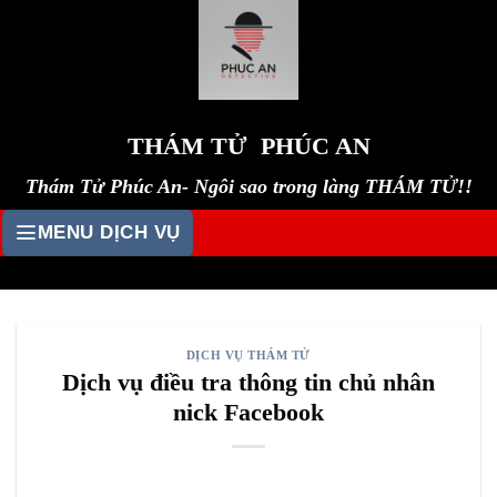
Skip
to
content
THÁM TỬ PHÚC AN
Thám Tử Phúc An- Ngôi sao trong làng THÁM TỬ!!
MENU DỊCH VỤ
DỊCH VỤ THÁM TỬ
Dịch vụ điều tra thông tin chủ nhân
nick Facebook