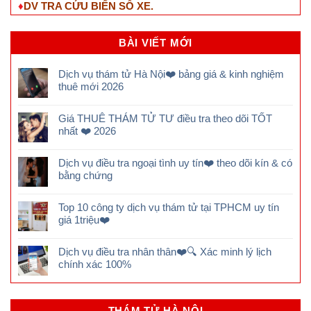
♦
DV TRA CỨU BIỂN SỐ XE.
BÀI VIẾT MỚI
Dịch vụ thám tử Hà Nội❤️ bảng giá & kinh nghiệm
thuê mới 2026
Giá THUÊ THÁM TỬ TƯ điều tra theo dõi TỐT
nhất ❤️ 2026
Dịch vụ điều tra ngoại tình uy tín❤️ theo dõi kín & có
bằng chứng
Top 10 công ty dịch vụ thám tử tại TPHCM uy tín
giá 1triệu❤️
Dịch vụ điều tra nhân thân❤️🔍 Xác minh lý lịch
chính xác 100%
THÁM TỬ HÀ NỘI