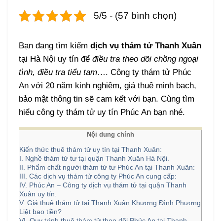
5/5 - (57 bình chọn)
Bạn đang tìm kiếm
dịch vụ thám tử Thanh Xuân
tại Hà Nội uy tín để
điều tra theo dõi chồng ngoại
tình, điều tra tiểu tam
…. Công ty thám tử Phúc
An với 20 năm kinh nghiệm, giá thuê minh bạch,
bảo mật thông tin sẽ cam kết với bạn. Cùng tìm
hiểu công ty thám tử uy tín Phúc An bạn nhé.
Nội dung chính
Kiến thức thuê thám tử uy tín tại Thanh Xuân:
I. Nghề thám tử tư tại quận Thanh Xuân Hà Nội.
II. Phẩm chất người thám tử tư Phúc An tại Thanh Xuân:
III. Các dịch vụ thám tử công ty Phúc An cung cấp:
IV. Phúc An – Công ty dịch vụ thám tử tại quận Thanh
Xuân uy tín.
V. Giá thuê thám tử tại Thanh Xuân Khương Đình Phương
Liệt bao tiền?
VI. Quy trình thuê thám tử theo dõi Phúc An tại Thanh