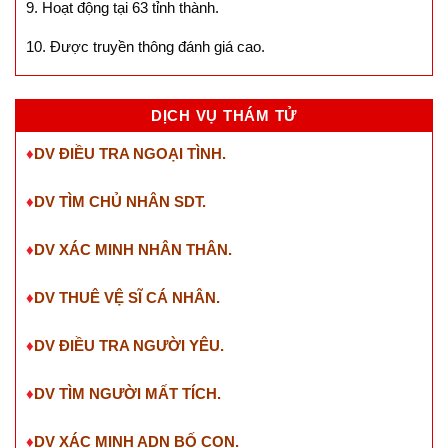
9. Hoạt động tại 63 tỉnh thành.
10. Được truyền thông đánh giá cao.
DỊCH VỤ THÁM TỬ
♦
DV ĐIỀU TRA NGOẠI TÌNH.
♦
DV TÌM CHỦ NHÂN SDT
.
♦
DV XÁC MINH NHÂN THÂN.
♦
DV THUÊ VỆ SĨ CÁ NHÂN.
♦
DV ĐIỀU TRA NGƯỜI YÊU.
♦
DV TÌM NGƯỜI MẤT TÍCH.
♦
DV XÁC MINH ADN BỐ CON.