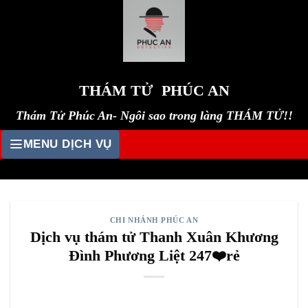
Skip
to
content
THÁM TỬ PHÚC AN
Thám Tử Phúc An- Ngôi sao trong làng THÁM TỬ!!
MENU DỊCH VỤ
CHI NHÁNH PHÚC AN
Dịch vụ thám tử Thanh Xuân Khương
Đình Phương Liệt 247❤️rẻ