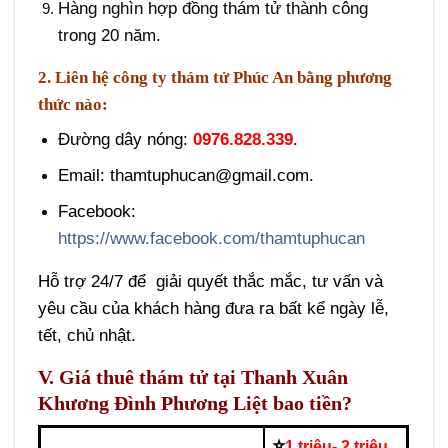
Hàng nghìn hợp đồng thám tử thành công
trong 20 năm.
2. Liên hệ công ty thám tử Phúc An bằng phương
thức nào:
Đường dây nóng:
0976.828.339
.
Email: thamtuphucan@gmail.com.
Facebook:
https://www.facebook.com/thamtuphucan
Hỗ trợ 24/7 để giải quyết thắc mắc, tư vấn và
yêu cầu của khách hàng đưa ra bất kể ngày lễ,
tết, chủ nhật.
V. Giá thuê thám tử tại Thanh Xuân
Khương Đình Phương Liệt bao tiền?
⭐
1 triệu- 2 triệu