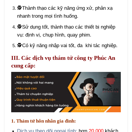
🕵️Thành thạo các kỹ năng ứng xử, phản xạ
nhanh trong mọi tình huống.
🕵️Sử dụng tốt, thành thạo các thiết bị nghiệp
vụ: định vị, chụp hình, quay phim.
🕵️Có kỹ năng nhập vai tốt, đa khi tác nghiệp.
III. Các dịch vụ thám tử công ty Phúc An
cung cấp:
1. Thám tử hôn nhân gia đình:
Dịch vụ theo dõi ngoại tình:
hơn
20.000
khách