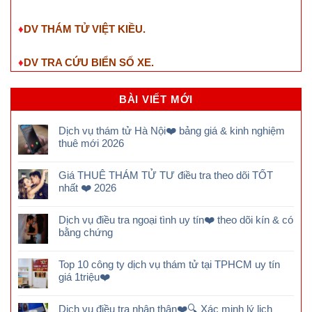
♦
DV THÁM TỬ VIỆT KIỀU.
♦
DV TRA CỨU BIỂN SỐ XE.
BÀI VIẾT MỚI
Dịch vụ thám tử Hà Nội❤️ bảng giá & kinh nghiệm
thuê mới 2026
Giá THUÊ THÁM TỬ TƯ điều tra theo dõi TỐT
nhất ❤️ 2026
Dịch vụ điều tra ngoại tình uy tín❤️ theo dõi kín & có
bằng chứng
Top 10 công ty dịch vụ thám tử tại TPHCM uy tín
giá 1triệu❤️
Dịch vụ điều tra nhân thân❤️🔍 Xác minh lý lịch