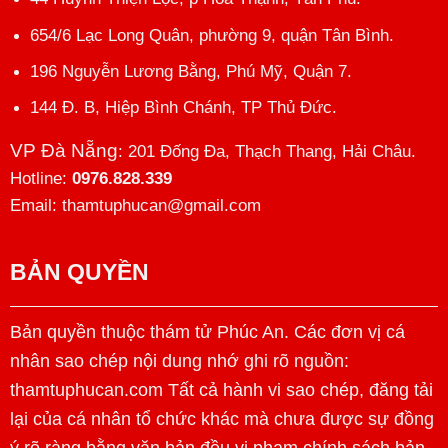
654/6 Lạc Long Quân, phường 9, quận Tân Bình.
196 Nguyễn Lương Bằng, Phú Mỹ, Quận 7.
144 Đ. B, Hiệp Bình Chánh, TP Thủ Đức.
VP Đà Nẵng
: 201 Đống Đa, Thạch Thang, Hải Châu.
Hotline:
0976.828.339
Email: thamtuphucan@gmail.com
BẢN QUYỀN
Bản quyền thuộc thám tử Phúc An. Các đơn vị cá
nhân sao chép nội dung nhớ ghi rõ nguồn:
thamtuphucan.com Tất cả hành vi sao chép, đăng tải
lại của cá nhân tổ chức khác mà chưa được sự đồng
ý rõ ràng bằng văn bản đều vi phạm chính sách bản