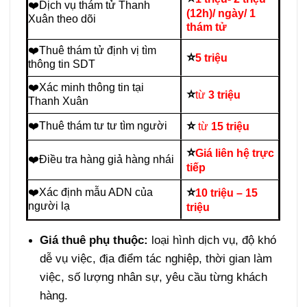
❤️Dịch vụ thám tử Thanh
(12h)/ ngày/ 1
Xuân theo dõi
thám tử
❤️Thuê thám tử định vị tìm
⭐
5 triệu
thông tin SDT
❤️Xác minh thông tin tại
⭐
từ
3 triệu
Thanh Xuân
⭐
❤️Thuê thám tư tư tìm người
từ
15 triệu
⭐
Giá liên hệ trực
❤️Điều tra hàng giả hàng nhái
tiếp
⭐
❤️Xác định mẫu ADN của
10 triệu – 15
người lạ
triệu
Giá thuê phụ thuộc:
loại hình dịch vụ, độ khó
dễ vụ việc, địa điểm tác nghiệp, thời gian làm
việc, số lượng nhân sự, yêu cầu từng khách
hàng.