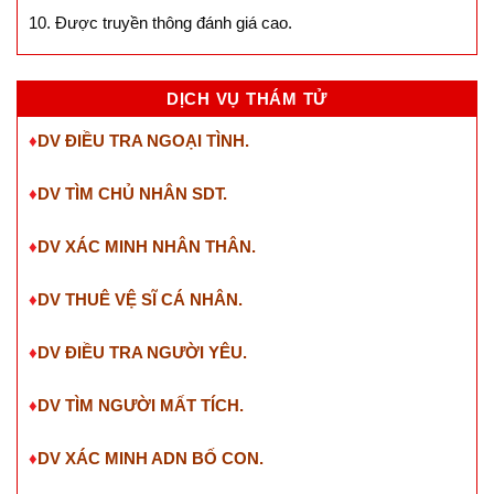
10. Được truyền thông đánh giá cao.
DỊCH VỤ THÁM TỬ
♦
DV ĐIỀU TRA NGOẠI TÌNH.
♦
DV TÌM CHỦ NHÂN SDT
.
♦
DV XÁC MINH NHÂN THÂN.
♦
DV THUÊ VỆ SĨ CÁ NHÂN.
♦
DV ĐIỀU TRA NGƯỜI YÊU.
♦
DV TÌM NGƯỜI MẤT TÍCH.
♦
DV XÁC MINH ADN BỐ CON.