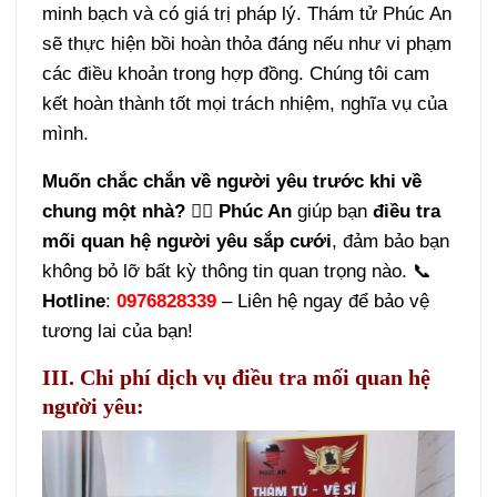
minh bạch và có giá trị pháp lý.
Thám tử Phúc An
sẽ thực hiện bồi hoàn thỏa đáng nếu như vi phạm
các điều khoản trong hợp đồng. Chúng tôi cam
kết hoàn thành tốt mọi trách nhiệm, nghĩa vụ của
mình.
Muốn chắc chắn về người yêu trước khi về
chung một nhà?
🕵️‍♂️
Phúc An
giúp bạn
điều tra
mối quan hệ người yêu sắp cưới
, đảm bảo bạn
không bỏ lỡ bất kỳ thông tin quan trọng nào. 📞
Hotline
:
0976828339
– Liên hệ ngay để bảo vệ
tương lai của bạn!
III. Chi phí dịch vụ điều tra mối quan hệ
người yêu: