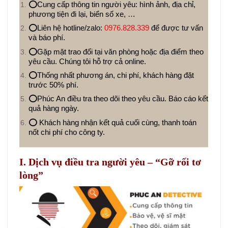
⭕Cung cấp thông tin người yêu: hình ảnh, địa chỉ,
phương tiện đi lại, biển số xe, …
⭕Liên hệ hotline/zalo:
0976.828.339
để được tư vấn
và báo phí.
⭕Gặp mặt trao đổi tại văn phòng hoặc địa điểm theo
yêu cầu. Chúng tôi hỗ trợ cả online.
⭕Thống nhất phương án, chi phí, khách hàng đặt
trước 50% phí.
⭕Phúc An điều tra theo dõi theo yêu cầu. Báo cáo kết
quả hàng ngày.
⭕ Khách hàng nhận kết quả cuối cùng, thanh toán
nốt chi phí cho công ty.
I. Dịch vụ điều tra người yêu – “Gỡ rối tơ
lòng”