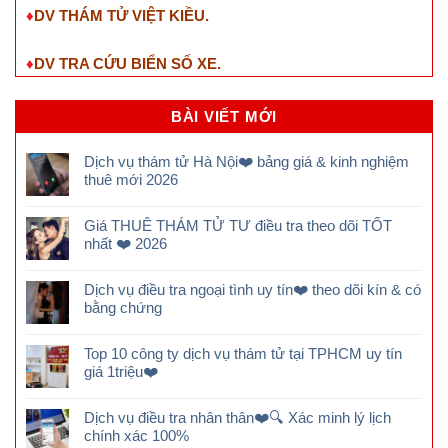
♦
DV THÁM TỬ VIỆT KIỀU.
♦
DV TRA CỨU BIỂN SỐ XE.
BÀI VIẾT MỚI
Dịch vụ thám tử Hà Nội❤️ bảng giá & kinh nghiệm
thuê mới 2026
Giá THUÊ THÁM TỬ TƯ điều tra theo dõi TỐT
nhất ❤️ 2026
Dịch vụ điều tra ngoại tình uy tín❤️ theo dõi kín & có
bằng chứng
Top 10 công ty dịch vụ thám tử tại TPHCM uy tín
giá 1triệu❤️
Dịch vụ điều tra nhân thân❤️🔍 Xác minh lý lịch
chính xác 100%