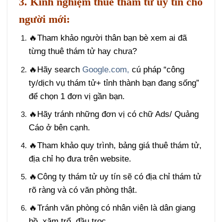
3. Kinh nghiệm thuê thám tử uy tín cho
người mới:
🔥Tham khảo người thân bạn bè xem ai đã
từng thuê thám tử hay chưa?
🔥Hãy search
Google.com,
cú pháp “công
ty/dịch vụ thám tử+ tỉnh thành bạn đang sống”
để chọn 1 đơn vị gần bạn.
🔥Hãy tránh những đơn vị có chữ Ads/ Quảng
Cáo ở bên cạnh.
🔥Tham khảo quy trình,
bảng giá thuê thám tử
,
địa chỉ họ đưa trên website.
🔥Công ty thám tử uy tín sẽ có địa chỉ thám tử
rõ ràng và có văn phòng thật.
🔥Tránh văn phòng có nhân viên là dân giang
hồ, xăm trổ, đầu trọc .