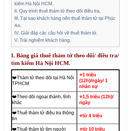
kiếm Hà Nội HCM.
II. Quy trình thuê thám tử theo dõi điều tra.
III. Tại sao khách hàng nên thuê thám tử tại Phúc
An.
IV. Giải đáp các câu hỏi về thuê thám tử.
V. Trải nghiệm khách hàng.
I. Bảng giá thuê thám tử theo dõi/ điều tra/
tìm kiếm Hà Nội HCM.
⭐1 triệu
❤️Thám tử theo dõi tại Hà Nội
(12h)/ngày/ 1
TPHCM
nhân sự
❤️Theo dõi ngoại thành, tỉnh
⭐1,5 triệu (12h)/
khác
ngày
❤️Thuê thám tử điều tra thông
⭐từ 4 triệu
tin
❤️Thuê thám tử tìm người
⭐từ 10 triệu