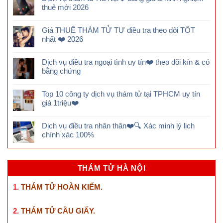
thuê mới 2026
Giá THUÊ THÁM TỬ TƯ điều tra theo dõi TỐT
nhất ❤️ 2026
Dịch vụ điều tra ngoại tình uy tín❤️ theo dõi kín & có
bằng chứng
Top 10 công ty dịch vụ thám tử tại TPHCM uy tín
giá 1triệu❤️
Dịch vụ điều tra nhân thân❤️🔍 Xác minh lý lịch
chính xác 100%
THÁM TỬ HÀ NỘI
1.
THÁM TỬ HOÀN KIẾM
.
2.
THÁM TỬ CẦU GIẤY
.