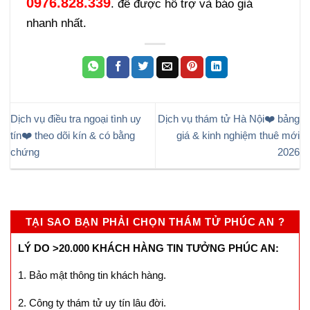
0976.828.339
. để được hỗ trợ và báo giá
nhanh nhất.
Dịch vụ điều tra ngoại tình uy
Dịch vụ thám tử Hà Nội❤️ bảng
tín❤️ theo dõi kín & có bằng
giá & kinh nghiệm thuê mới
chứng
2026
TẠI SAO BẠN PHẢI CHỌN THÁM TỬ PHÚC AN ?
LÝ DO >20.000 KHÁCH HÀNG TIN TƯỞNG PHÚC AN:
1. Bảo mật thông tin khách hàng.
2. Công ty thám tử uy tín lâu đời.