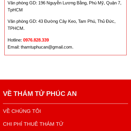
Văn phòng GD: 196 Nguyễn Lương Bằng, Phú Mỹ, Quận 7,
TpHCM
Văn phòng GD: 43 Đường Cây Keo, Tam Phú, Thủ Đức,
TPHCM.
Hotline:
0976.828.339
Email: thamtuphucan@gmail.com.
VỀ
THÁM TỬ PHÚC AN
VỀ CHÚNG TÔI
CHI PHÍ THUÊ THÁM TỬ