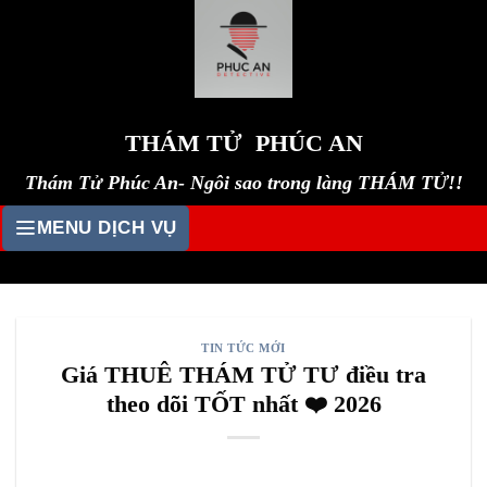
Skip
to
content
THÁM TỬ PHÚC AN
Thám Tử Phúc An- Ngôi sao trong làng THÁM TỬ!!
MENU DỊCH VỤ
TIN TỨC MỚI
Giá THUÊ THÁM TỬ TƯ điều tra
theo dõi TỐT nhất ❤️ 2026