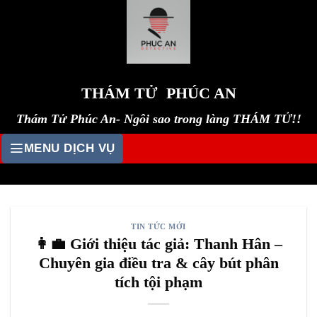
Skip
to
content
THÁM TỬ PHÚC AN
Thám Tử Phúc An- Ngôi sao trong làng THÁM TỬ!!
MENU DỊCH VỤ
TIN TỨC MỚI
👩‍💼 Giới thiệu tác giả: Thanh Hân –
Chuyên gia điều tra & cây bút phân
tích tội phạm