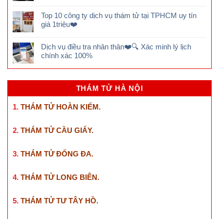
Top 10 công ty dịch vụ thám tử tại TPHCM uy tín
giá 1triệu❤️
Dịch vụ điều tra nhân thân❤️🔍 Xác minh lý lịch
chính xác 100%
THÁM TỬ HÀ NỘI
1.
THÁM TỬ HOÀN KIẾM
.
2.
THÁM TỬ CẦU GIẤY
.
3.
THÁM TỬ ĐỐNG ĐA
.
4.
THÁM TỬ LONG BIÊN
.
5.
THÁM TỬ TƯ TÂY HỒ
.