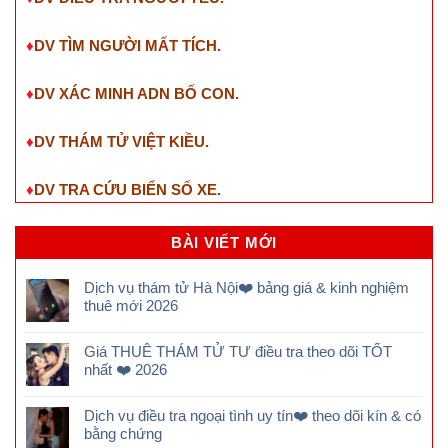
♦
DV TÌM NGƯỜI MẤT TÍCH.
♦
DV XÁC MINH ADN BỐ CON.
♦
DV THÁM TỬ VIỆT KIỀU.
♦
DV TRA CỨU BIỂN SỐ XE.
BÀI VIẾT MỚI
Dịch vụ thám tử Hà Nội❤️ bảng giá & kinh nghiệm
thuê mới 2026
Giá THUÊ THÁM TỬ TƯ điều tra theo dõi TỐT
nhất ❤️ 2026
Dịch vụ điều tra ngoại tình uy tín❤️ theo dõi kín & có
bằng chứng