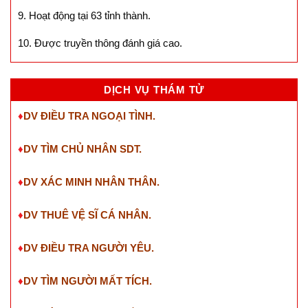
9. Hoạt động tại 63 tỉnh thành.
10. Được truyền thông đánh giá cao.
DỊCH VỤ THÁM TỬ
♦
DV ĐIỀU TRA NGOẠI TÌNH.
♦
DV TÌM CHỦ NHÂN SDT
.
♦
DV XÁC MINH NHÂN THÂN.
♦
DV THUÊ VỆ SĨ CÁ NHÂN.
♦
DV ĐIỀU TRA NGƯỜI YÊU.
♦
DV TÌM NGƯỜI MẤT TÍCH.