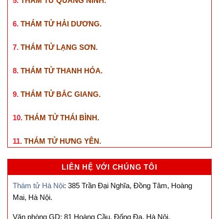
5.
THÁM TỬ QUẢNG NINH
.
6.
THÁM TỬ HẢI DƯƠNG
.
7.
THÁM TỬ LẠNG SƠN
.
8.
THÁM TỬ THANH HÓA
.
9.
THÁM TỬ BẮC GIANG
.
10.
THÁM TỬ THÁI BÌNH
.
11.
THÁM TỬ HƯNG YÊN
.
LIÊN HỆ VỚI CHÚNG TÔI
Thám tử Hà Nội
: 385 Trần Đại Nghĩa, Đồng Tâm, Hoàng
Mai, Hà Nội.
Văn phòng GD: 81 Hoàng Cầu, Đống Đa, Hà Nội.