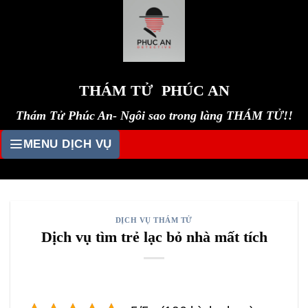
Skip
to
content
THÁM TỬ PHÚC AN
Thám Tử Phúc An- Ngôi sao trong làng THÁM TỬ!!
MENU DỊCH VỤ
DỊCH VỤ THÁM TỬ
Dịch vụ tìm trẻ lạc bỏ nhà mất tích