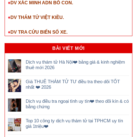
♦
DV XÁC MINH ADN BỐ CON.
♦
DV THÁM TỬ VIỆT KIỀU.
♦
DV TRA CỨU BIỂN SỐ XE.
BÀI VIẾT MỚI
Dịch vụ thám tử Hà Nội❤️ bảng giá & kinh nghiệm
thuê mới 2026
Giá THUÊ THÁM TỬ TƯ điều tra theo dõi TỐT
nhất ❤️ 2026
Dịch vụ điều tra ngoại tình uy tín❤️ theo dõi kín & có
bằng chứng
Top 10 công ty dịch vụ thám tử tại TPHCM uy tín
giá 1triệu❤️