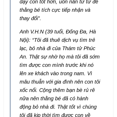
dạy con tốt hơn, uốn nắn từ từ để
thằng bé tích cực tiếp nhận và
thay đổi”.
Anh V.H.N (39 tuổi, Đống Đa, Hà
Nội): “Tôi đã thuê
dịch vụ tìm trẻ
lạc, bỏ nhà đi
của Thám tử Phúc
An. Thật sự nhờ họ mà tôi đã sớm
tìm được con mình trước khi nó
lên xe khách vào trong nam. Vì
mâu thuẫn với gia đình nên con tôi
xốc nổi. Cộng thêm bạn bè rủ rê
nữa nên thằng bé đã có hành
động bỏ nhà đi. Thật tốt vì chúng
tôi đã kịp thời tìm được con về