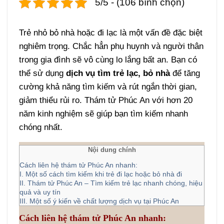
5/5 - (106 bình chọn)
Trẻ nhỏ bỏ nhà hoặc đi lạc là một vấn đề đặc biệt
nghiêm trọng. Chắc hẳn phụ huynh và người thân
trong gia đình sẽ vô cùng lo lắng bất an. Bạn có
thể sử dụng
dịch vụ tìm trẻ lạc, bỏ nhà
để tăng
cường khả năng tìm kiếm và rút ngắn thời gian,
giảm thiểu rủi ro. Thám tử Phúc An với hơn 20
năm kinh nghiệm sẽ giúp bạn tìm kiếm nhanh
chóng nhất.
Nội dung chính
Cách liên hệ thám tử Phúc An nhanh:
I. Một số cách tìm kiếm khi trẻ đi lạc hoặc bỏ nhà đi
II. Thám tử Phúc An – Tìm kiếm trẻ lạc nhanh chóng, hiệu
quả và uy tín
III. Một số ý kiến về chất lượng dịch vụ tại Phúc An
Cách liên hệ thám tử Phúc An nhanh
: