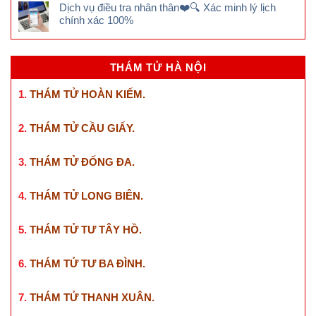
Dịch vụ điều tra nhân thân❤️🔍 Xác minh lý lịch
chính xác 100%
THÁM TỬ HÀ NỘI
1.
THÁM TỬ HOÀN KIẾM
.
2.
THÁM TỬ CẦU GIẤY
.
3.
THÁM TỬ ĐỐNG ĐA
.
4.
THÁM TỬ LONG BIÊN
.
5.
THÁM TỬ TƯ TÂY HỒ
.
6.
THÁM TỬ TƯ BA ĐÌNH
.
7.
THÁM TỬ THANH XUÂN
.