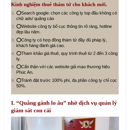
Kinh nghiệm thuê thám tử cho khách mới.
⭕Search google: chọn các công ty top đầu không có
chữ ads/ quảng cáo
⭕Website công ty bố cục thông tin rõ ràng, hotline
đẹp lâu năm.
⭕Công ty có hợp đồng thám tử đầy đủ pháp lý,
khách hàng đánh giá cao.
⭕Tham khảo giá thuê, quy trình thuê từ 2 đến 3 công
ty.
⭕Cẩn thận với các website giả mạo thương hiệu
Phúc An.
⭕Tránh đặt trước 100% phí, đa phần công ty chỉ cọc
50%.
I. “Quẳng gánh lo âu” nhờ dịch vụ quản lý
giám sát con cái