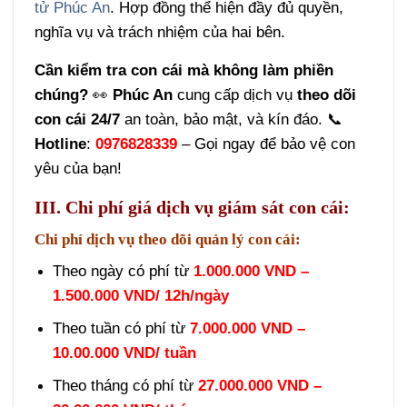
tử Phúc An
. Hợp đồng thể hiện đầy đủ quyền,
nghĩa vụ và trách nhiệm của hai bên.
Cần kiểm tra con cái mà không làm phiền
chúng?
👀
Phúc An
cung cấp dịch vụ
theo dõi
con cái 24/7
an toàn, bảo mật, và kín đáo. 📞
Hotline
:
0976828339
– Gọi ngay để bảo vệ con
yêu của bạn!
III. Chi phí giá dịch vụ giám sát con cái:
Chi phí dịch vụ theo dõi quản lý con cái:
Theo ngày có phí từ
1.000.000 VND –
1.500.000 VND/ 12h/ngày
Theo tuần có phí từ
7.000.000 VND –
10.00.000 VND/ tuần
Theo tháng có phí từ
27.000.000 VND –