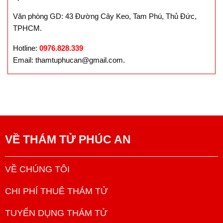
Văn phòng GD: 43 Đường Cây Keo, Tam Phú, Thủ Đức,
TPHCM.
Hotline:
0976.828.339
Email: thamtuphucan@gmail.com.
VỀ
THÁM TỬ PHÚC AN
VỀ CHÚNG TÔI
CHI PHÍ THUÊ THÁM TỬ
TUYỂN DỤNG THÁM TỬ