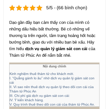
5/5 - (66 bình chọn)
Dạo gần đây bạn cảm thấy con của mình có
những dấu hiệu bất thường. Bé có những vế
thương lạ trên người, tâm trạng hoảng hốt hoặc
bướng bỉnh, giao du với nhiều bạn bè xấu. Hãy
tìm hiểu
dịch vụ quản lý giám sát con cái
của
Thám tử Phúc An để nắm bắt nhé.
Nội dung chính
Kinh nghiệm thuê thám tử cho khách mới.
I. “Quẳng gánh lo âu” nhờ dịch vụ quản lý giám sát con
cái
II. Vì sao nên thuê dịch vụ quản lý theo dõi con cái của
Thám tử Phúc An
III. Chi phí giá dịch vụ giám sát con cái:
IV. Ý kiến khách hàng.
V. Quy trình thuê theo dõi con cái của thám tử Phúc An.