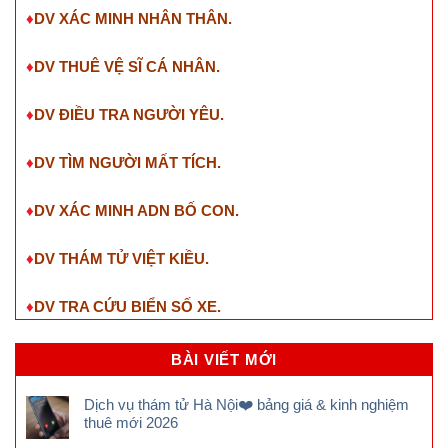
♦
DV XÁC MINH NHÂN THÂN.
♦
DV THUÊ VỆ SĨ CÁ NHÂN.
♦
DV ĐIỀU TRA NGƯỜI YÊU.
♦
DV TÌM NGƯỜI MẤT TÍCH.
♦
DV XÁC MINH ADN BỐ CON.
♦
DV THÁM TỬ VIỆT KIỀU.
♦
DV TRA CỨU BIỂN SỐ XE.
BÀI VIẾT MỚI
Dịch vụ thám tử Hà Nội❤️ bảng giá & kinh nghiệm
thuê mới 2026