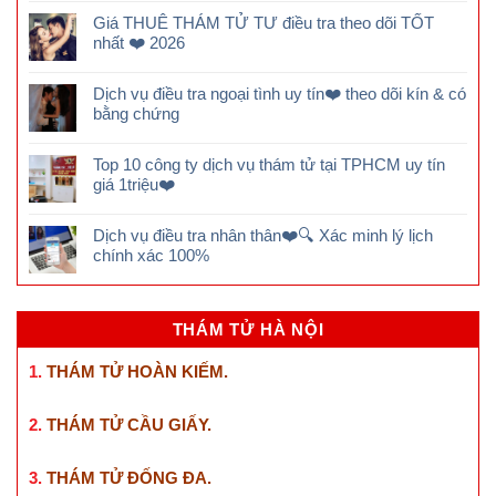
Giá THUÊ THÁM TỬ TƯ điều tra theo dõi TỐT
nhất ❤️ 2026
Dịch vụ điều tra ngoại tình uy tín❤️ theo dõi kín & có
bằng chứng
Top 10 công ty dịch vụ thám tử tại TPHCM uy tín
giá 1triệu❤️
Dịch vụ điều tra nhân thân❤️🔍 Xác minh lý lịch
chính xác 100%
THÁM TỬ HÀ NỘI
1.
THÁM TỬ HOÀN KIẾM
.
2.
THÁM TỬ CẦU GIẤY
.
3.
THÁM TỬ ĐỐNG ĐA
.