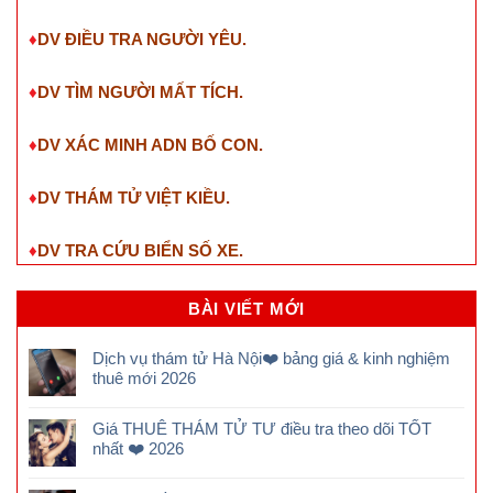
♦
DV ĐIỀU TRA NGƯỜI YÊU.
♦
DV TÌM NGƯỜI MẤT TÍCH.
♦
DV XÁC MINH ADN BỐ CON.
♦
DV THÁM TỬ VIỆT KIỀU.
♦
DV TRA CỨU BIỂN SỐ XE.
BÀI VIẾT MỚI
Dịch vụ thám tử Hà Nội❤️ bảng giá & kinh nghiệm
thuê mới 2026
Giá THUÊ THÁM TỬ TƯ điều tra theo dõi TỐT
nhất ❤️ 2026