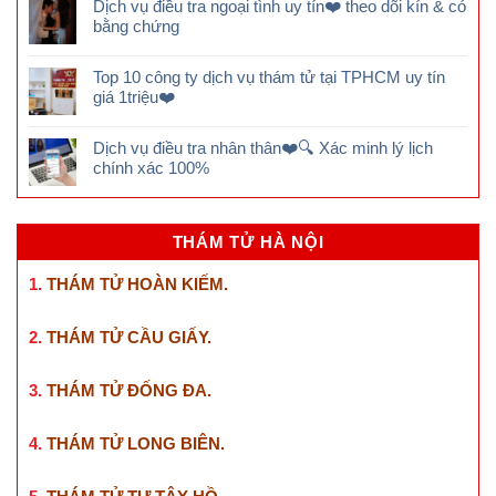
Dịch vụ điều tra ngoại tình uy tín❤️ theo dõi kín & có
bằng chứng
Top 10 công ty dịch vụ thám tử tại TPHCM uy tín
giá 1triệu❤️
Dịch vụ điều tra nhân thân❤️🔍 Xác minh lý lịch
chính xác 100%
THÁM TỬ HÀ NỘI
1.
THÁM TỬ HOÀN KIẾM
.
2.
THÁM TỬ CẦU GIẤY
.
3.
THÁM TỬ ĐỐNG ĐA
.
4.
THÁM TỬ LONG BIÊN
.