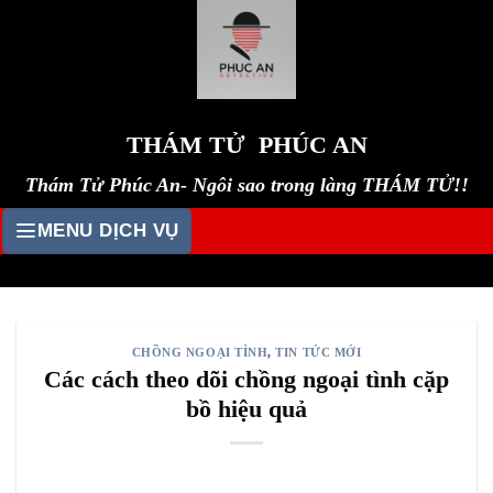
Skip
to
content
THÁM TỬ PHÚC AN
Thám Tử Phúc An- Ngôi sao trong làng THÁM TỬ!!
MENU DỊCH VỤ
CHỒNG NGOẠI TÌNH
,
TIN TỨC MỚI
Các cách theo dõi chồng ngoại tình cặp
bồ hiệu quả