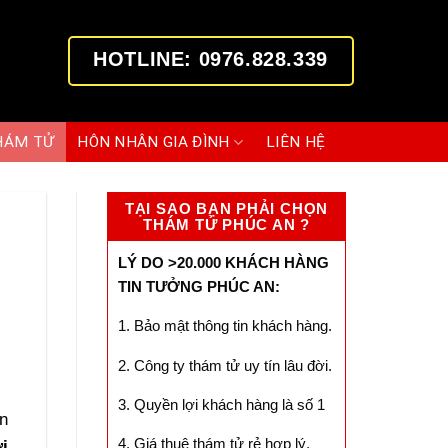
HOTLINE: 0976.828.339
HÁM TỬ
HÔN NHÂN GIA ĐÌNH
LIÊN HỆ
TẠI SAO BẠN PHẢI CHỌN
THÁM TỬ PHÚC AN ?
LÝ DO >20.000 KHÁCH HÀNG
TIN TƯỞNG PHÚC AN:
1. Bảo mật thông tin khách hàng.
2. Công ty thám tử uy tín lâu đời.
3. Quyền lợi khách hàng là số 1
ớn
4. Giá thuê thám tử rẻ hợp lý.
i