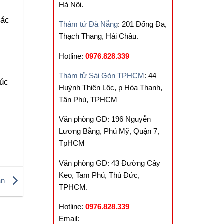
Hà Nội.
xác
Thám tử Đà Nẵng
: 201 Đống Đa,
Thạch Thang, Hải Châu.
Hotline:
0976.828.339
ể
Thám tử Sài Gòn TPHCM
: 44
húc
Huỳnh Thiện Lộc, p Hòa Thạnh,
Tân Phú, TPHCM
Văn phòng GD: 196 Nguyễn
Lương Bằng, Phú Mỹ, Quận 7,
TpHCM
Văn phòng GD: 43 Đường Cây
Keo, Tam Phú, Thủ Đức,
oản
TPHCM.
Hotline:
0976.828.339
Email: