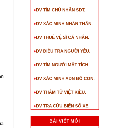
♦
DV TÌM CHỦ NHÂN SDT
.
♦
DV XÁC MINH NHÂN THÂN.
♦
DV THUÊ VỆ SĨ CÁ NHÂN.
♦
DV ĐIỀU TRA NGƯỜI YÊU.
♦
DV TÌM NGƯỜI MẤT TÍCH.
ạn
♦
DV XÁC MINH ADN BỐ CON.
♦
DV THÁM TỬ VIỆT KIỀU.
♦
DV TRA CỨU BIỂN SỐ XE.
n
BÀI VIẾT MỚI
ủa