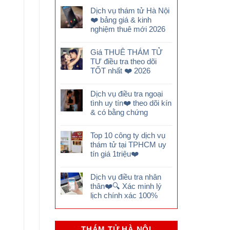
Dịch vụ thám tử Hà Nội
❤️ bảng giá & kinh
nghiệm thuê mới 2026
Giá THUÊ THÁM TỬ
TƯ điều tra theo dõi
TỐT nhất ❤️ 2026
Dịch vụ điều tra ngoại
tình uy tín❤️ theo dõi kín
& có bằng chứng
g
Top 10 công ty dịch vụ
thám tử tại TPHCM uy
tín giá 1triệu❤️
Dịch vụ điều tra nhân
thân❤️🔍 Xác minh lý
lịch chính xác 100%
THÁM TỬ HÀ NỘI