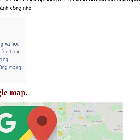
hành công nhé.
g xã hội.
iện thoại.
ượng.
dùng mạng.
gle map.