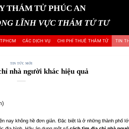
Y THÁM TỬ PHÚC AN
ONG LĨNH VỰC THÁM TỬ TƯ
 TPHCM
CÁC DỊCH VỤ
CHI PHÍ THUÊ THÁM TỬ
TIN T
TIN TỨC MỚI
chỉ nhà người khác hiệu quả
n)
iện nay không hề đơn giản. Đặc biệt là ở những thành phố l
ộc địa hình. Hãy áp dụng một số
cách tìm địa chỉ nhà ngườ