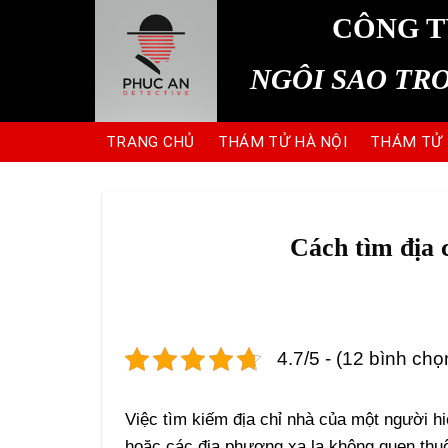
Skip
CÔNG T
to
content
NGÔI SAO TR
TRANG CHỦ
THÁM TỬ HÀ NỘI
THÁM TỬ
Cách tìm địa 
4.7/5 - (12 bình chọ
Việc tìm kiếm địa chỉ nhà của một người h
hoặc các địa phương xa lạ không quen thu