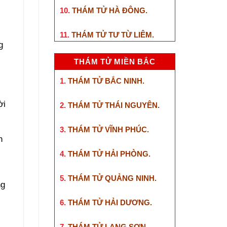
10.
THÁM TỬ HÀ ĐÔNG
.
11.
THÁM TỬ TƯ TỪ LIÊM
.
g
THÁM TỬ MIỀN BẮC
1.
THÁM TỬ BẮC NINH
.
ời
2.
THÁM TỬ THÁI NGUYÊN
.
3.
THÁM TỬ VĨNH PHÚC
.
h
4.
THÁM TỬ HẢI PHÒNG
.
5.
THÁM TỬ QUẢNG NINH
.
ng
6.
THÁM TỬ HẢI DƯƠNG
.
7.
THÁM TỬ LẠNG SƠN
.