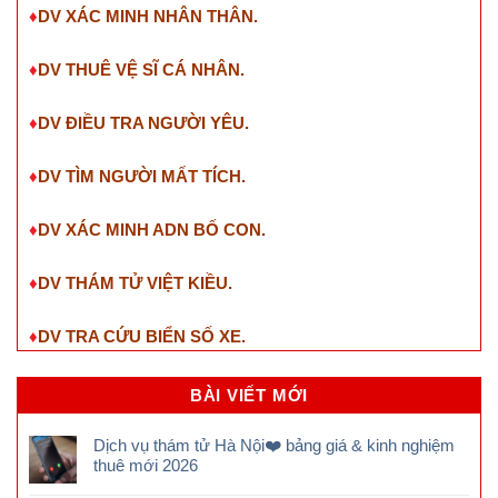
♦
DV XÁC MINH NHÂN THÂN.
♦
DV THUÊ VỆ SĨ CÁ NHÂN.
♦
DV ĐIỀU TRA NGƯỜI YÊU.
♦
DV TÌM NGƯỜI MẤT TÍCH.
♦
DV XÁC MINH ADN BỐ CON.
♦
DV THÁM TỬ VIỆT KIỀU.
♦
DV TRA CỨU BIỂN SỐ XE.
BÀI VIẾT MỚI
Dịch vụ thám tử Hà Nội❤️ bảng giá & kinh nghiệm
thuê mới 2026