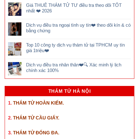
Giá THUÊ THÁM TỬ TƯ điều tra theo dõi TỐT
nhất ❤️ 2026
Dịch vụ điều tra ngoại tình uy tín❤️ theo dõi kín & có
bằng chứng
Top 10 công ty dịch vụ thám tử tại TPHCM uy tín
giá 1triệu❤️
Dịch vụ điều tra nhân thân❤️🔍 Xác minh lý lịch
chính xác 100%
THÁM TỬ HÀ NỘI
1.
THÁM TỬ HOÀN KIẾM
.
2.
THÁM TỬ CẦU GIẤY
.
3.
THÁM TỬ ĐỐNG ĐA
.