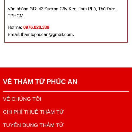
Văn phòng GD: 43 Đường Cây Keo, Tam Phú, Thủ Đức,
TPHCM.
Hotline:
0976.828.339
Email: thamtuphucan@gmail.com.
VỀ
THÁM TỬ PHÚC AN
VỀ CHÚNG TÔI
CHI PHÍ THUÊ THÁM TỬ
TUYỂN DỤNG THÁM TỬ