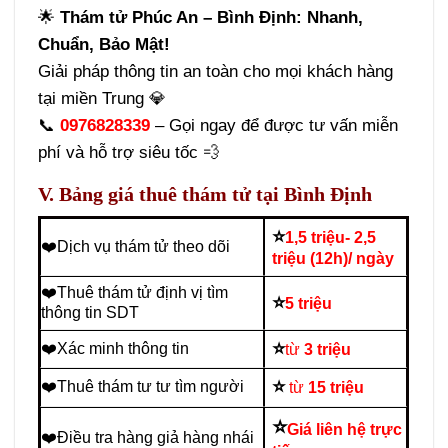
🌟
Thám tử Phúc An – Bình Định: Nhanh,
Chuẩn, Bảo Mật!
Giải pháp thông tin an toàn cho mọi khách hàng
tại miền Trung 💎
📞
0976828339
– Gọi ngay để được tư vấn miễn
phí và hỗ trợ siêu tốc 💨
V. Bảng giá thuê thám tử tại Bình Định
⭐
1,5 triệu- 2,5
❤️Dịch vụ thám tử theo dõi
triệu (12h)/ ngày
❤️Thuê thám tử định vị tìm
⭐
5 triệu
thông tin SDT
⭐
❤️Xác minh thông tin
từ
3 triệu
⭐
❤️Thuê thám tư tư tìm người
từ
15 triệu
⭐
Giá liên hệ trực
❤️Điều tra hàng giả hàng nhái