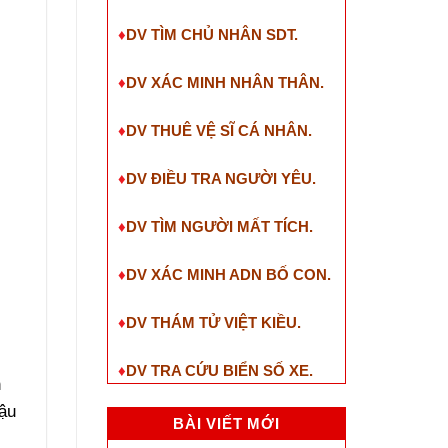
♦
DV TÌM CHỦ NHÂN SDT
.
♦
DV XÁC MINH NHÂN THÂN.
♦
DV THUÊ VỆ SĨ CÁ NHÂN.
♦
DV ĐIỀU TRA NGƯỜI YÊU.
♦
DV TÌM NGƯỜI MẤT TÍCH.
♦
DV XÁC MINH ADN BỐ CON.
♦
DV THÁM TỬ VIỆT KIỀU.
♦
DV TRA CỨU BIỂN SỐ XE.
h
hậu
BÀI VIẾT MỚI