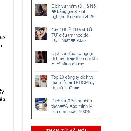
Dịch vụ thám tử Hà Nội
❤️ bảng giá & kinh
nghiệm thuê mới 2026
Giá THUÊ THÁM TỬ
TƯ điều tra theo dõi
thể
TỐT nhất ❤️ 2026
u
Dịch vụ điều tra ngoại
tình uy tín❤️ theo dõi kín
& có bằng chứng
Top 10 công ty dịch vụ
thám tử tại TPHCM uy
tín giá 1triệu❤️
ậy
iệp
Dịch vụ điều tra nhân
thân❤️🔍 Xác minh lý
lịch chính xác 100%
THÁM TỬ HÀ NỘI