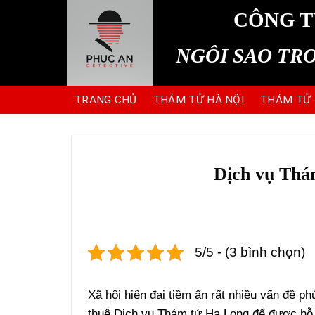
Skip
CÔNG T
to
content
NGÔI SAO TR
TRANG CHỦ
THÁM TỬ HÀ NỘI
THÁM TỬ
Dịch vụ Thá
5/5 - (3 bình chọn)
Xã hội hiện đại tiềm ẩn rất nhiều vấn đề ph
thuê Dịch vụ Thám tử Hạ Long để được hỗ tr