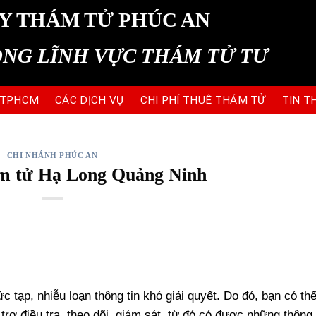
Y THÁM TỬ PHÚC AN
ONG LĨNH VỰC THÁM TỬ TƯ
 TPHCM
CÁC DỊCH VỤ
CHI PHÍ THUÊ THÁM TỬ
TIN T
CHI NHÁNH PHÚC AN
m tử Hạ Long Quảng Ninh
ức tạp, nhiễu loạn thông tin khó giải quyết. Do đó, bạn có th
ợ điều tra, theo dõi, giám sát, từ đó có được những thông 