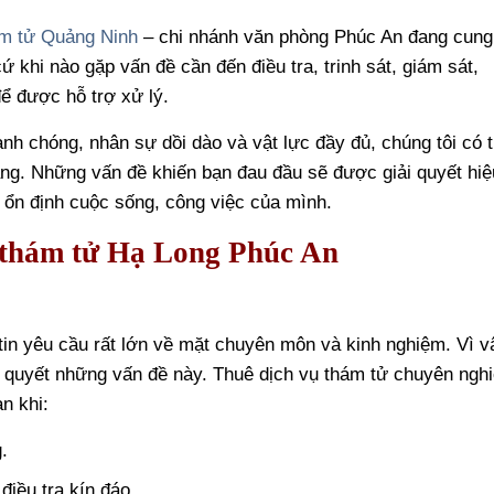
ám tử Quảng Ninh
– chi nhánh văn phòng Phúc An đang cung
cứ khi nào gặp vấn đề cần đến điều tra, trinh sát, giám sát,
ể được hỗ trợ xử lý.
nh chóng, nhân sự dồi dào và vật lực đầy đủ, chúng tôi có 
ng. Những vấn đề khiến bạn đau đầu sẽ được giải quyết hiệ
 ổn định cuộc sống, công việc của mình.
ty thám tử Hạ Long Phúc An
g tin yêu cầu rất lớn về mặt chuyên môn và kinh nghiệm. Vì v
i quyết những vấn đề này. Thuê dịch vụ thám tử chuyên ngh
n khi:
.
điều tra kín đáo.