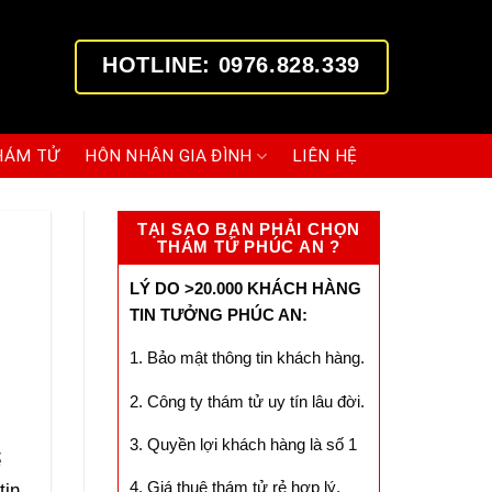
HOTLINE: 0976.828.339
HÁM TỬ
HÔN NHÂN GIA ĐÌNH
LIÊN HỆ
TẠI SAO BẠN PHẢI CHỌN
THÁM TỬ PHÚC AN ?
LÝ DO >20.000 KHÁCH HÀNG
TIN TƯỞNG PHÚC AN:
1. Bảo mật thông tin khách hàng.
2. Công ty thám tử uy tín lâu đời.
3. Quyền lợi khách hàng là số 1
ể
4. Giá thuê thám tử rẻ hợp lý.
tin