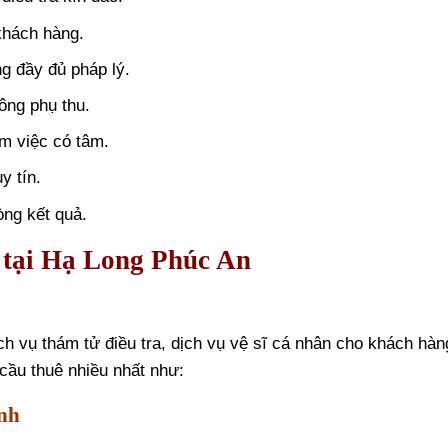
khách hàng.
g đầy đủ pháp lý.
ông phụ thu.
àm việc có tâm.
y tín.
òng kết quả.
ử tại Hạ Long Phúc An
 vụ thám tử điều tra, dịch vụ vệ sĩ cá nhân cho khách hàn
 cầu thuê nhiều nhất như:
ình