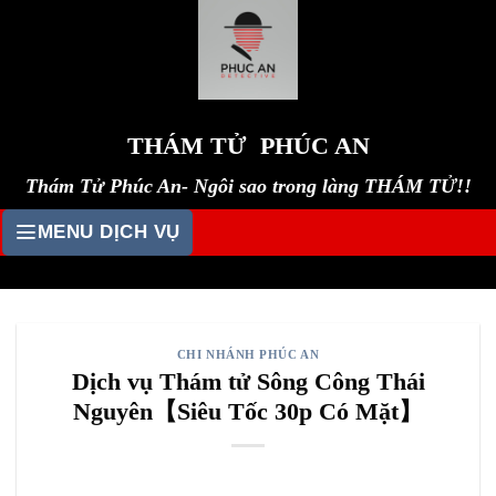
Skip
to
content
THÁM TỬ PHÚC AN
Thám Tử Phúc An- Ngôi sao trong làng THÁM TỬ!!
MENU DỊCH VỤ
CHI NHÁNH PHÚC AN
Dịch vụ Thám tử Sông Công Thái
Nguyên【Siêu Tốc 30p Có Mặt】