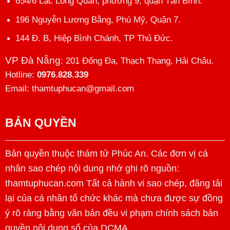
654/6 Lạc Long Quân, phường 9, quận Tân Bình.
196 Nguyễn Lương Bằng, Phú Mỹ, Quận 7.
144 Đ. B, Hiệp Bình Chánh, TP Thủ Đức.
VP Đà Nẵng
: 201 Đống Đa, Thạch Thang, Hải Châu.
Hotline:
0976.828.339
Email: thamtuphucan@gmail.com
BẢN QUYỀN
Bản quyền thuộc thám tử Phúc An. Các đơn vị cá
nhân sao chép nội dung nhớ ghi rõ nguồn:
thamtuphucan.com Tất cả hành vi sao chép, đăng tải
lại của cá nhân tổ chức khác mà chưa được sự đồng
ý rõ ràng bằng văn bản đều vi phạm chính sách bản
quyền nội dung số của DCMA.