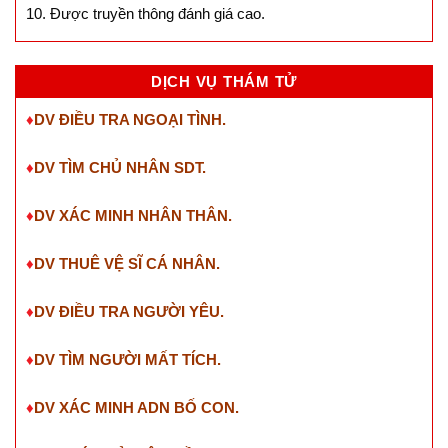
10. Được truyền thông đánh giá cao.
DỊCH VỤ THÁM TỬ
♦
DV ĐIỀU TRA NGOẠI TÌNH.
♦
DV TÌM CHỦ NHÂN SDT
.
♦
DV XÁC MINH NHÂN THÂN.
♦
DV THUÊ VỆ SĨ CÁ NHÂN.
♦
DV ĐIỀU TRA NGƯỜI YÊU.
♦
DV TÌM NGƯỜI MẤT TÍCH.
♦
DV XÁC MINH ADN BỐ CON.