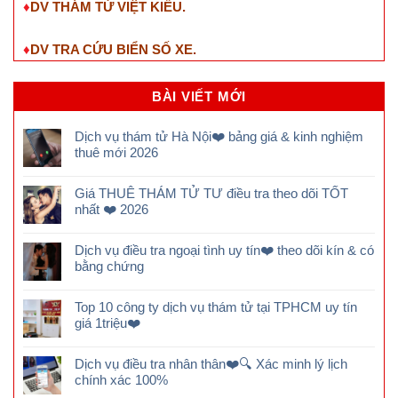
♦
DV THÁM TỬ VIỆT KIỀU.
♦
DV TRA CỨU BIỂN SỐ XE.
BÀI VIẾT MỚI
Dịch vụ thám tử Hà Nội❤️ bảng giá & kinh nghiệm
thuê mới 2026
Giá THUÊ THÁM TỬ TƯ điều tra theo dõi TỐT
nhất ❤️ 2026
Dịch vụ điều tra ngoại tình uy tín❤️ theo dõi kín & có
bằng chứng
Top 10 công ty dịch vụ thám tử tại TPHCM uy tín
giá 1triệu❤️
Dịch vụ điều tra nhân thân❤️🔍 Xác minh lý lịch
chính xác 100%