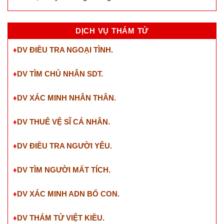
DỊCH VỤ THÁM TỬ
♦
DV ĐIỀU TRA NGOẠI TÌNH.
♦
DV TÌM CHỦ NHÂN SDT
.
♦
DV XÁC MINH NHÂN THÂN.
♦
DV THUÊ VỆ SĨ CÁ NHÂN.
♦
DV ĐIỀU TRA NGƯỜI YÊU.
♦
DV TÌM NGƯỜI MẤT TÍCH.
♦
DV XÁC MINH ADN BỐ CON.
♦
DV THÁM TỬ VIỆT KIỀU.