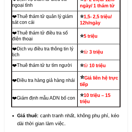
ngoại tình
ngày/ 1 thám tử
⭐
❤️Thuê thám tử quản lý giám
1,5- 2,5 triệu/
sát con cái
12h/ngày
❤️Thuê thám tử điều tra số
⭐
5 triệu
điện thoại
❤️Dịch vụ điều tra thông tin lý
⭐
từ
3 triệu
lịch
⭐
❤️Thuê thám tử tư tìm người
từ
10 triệu
⭐
Giá liên hệ trực
❤️Điều tra hàng giả hàng nhái
tiếp
⭐
10 triệu – 15
❤️Giám định mẫu ADN bố con
triệu
Giá thuê:
cạnh tranh nhất, không phụ phí, kéo
dài thời gian làm việc.