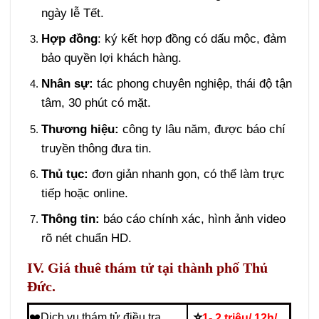
ngày lễ Tết.
Hợp đồng
: ký kết hợp đồng có dấu mộc, đảm
bảo quyền lợi khách hàng.
Nhân sự:
tác phong chuyên nghiệp, thái độ tận
tâm, 30 phút có mặt.
Thương hiệu:
công ty lâu năm, được báo chí
truyền thông đưa tin.
Thủ tục:
đơn giản nhanh gọn, có thể làm trực
tiếp hoặc online.
Thông tin:
báo cáo chính xác, hình ảnh video
rõ nét chuẩn HD.
IV. Giá thuê thám tử tại thành phố Thủ
Đức.
⭐
❤️Dịch vụ thám tử điều tra
1- 2 triệu/ 12h/