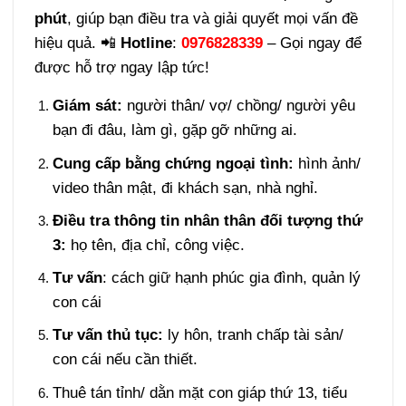
phút
, giúp bạn điều tra và giải quyết mọi vấn đề
hiệu quả. 📲
Hotline
:
0976828339
– Gọi ngay để
được hỗ trợ ngay lập tức!
Giám sát:
người thân/ vợ/ chồng/ người yêu
bạn đi đâu, làm gì, gặp gỡ những ai.
Cung cấp bằng chứng ngoại tình:
hình ảnh/
video thân mật, đi khách sạn, nhà nghỉ.
Điều tra thông tin nhân thân đối tượng thứ
3:
họ tên, địa chỉ, công việc.
Tư vấn
: cách giữ hạnh phúc gia đình, quản lý
con cái
Tư vấn thủ tục:
ly hôn, tranh chấp tài sản/
con cái nếu cần thiết.
Thuê tán tỉnh/ dằn mặt con giáp thứ 13, tiểu