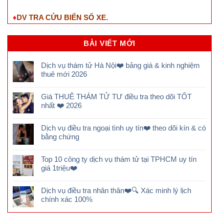
♦
DV TRA CỨU BIỂN SỐ XE.
BÀI VIẾT MỚI
Dịch vụ thám tử Hà Nội❤️ bảng giá & kinh nghiệm
thuê mới 2026
Giá THUÊ THÁM TỬ TƯ điều tra theo dõi TỐT
nhất ❤️ 2026
Dịch vụ điều tra ngoại tình uy tín❤️ theo dõi kín & có
bằng chứng
Top 10 công ty dịch vụ thám tử tại TPHCM uy tín
giá 1triệu❤️
Dịch vụ điều tra nhân thân❤️🔍 Xác minh lý lịch
chính xác 100%