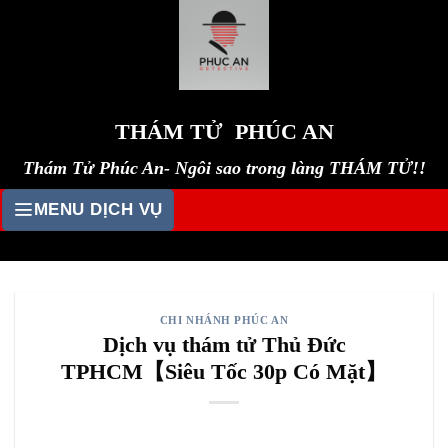
Skip
to
content
THÁM TỬ PHÚC AN
Thám Tử Phúc An- Ngôi sao trong làng THÁM TỬ!!
MENU DỊCH VỤ
CHI NHÁNH PHÚC AN
Dịch vụ thám tử Thủ Đức
TPHCM【Siêu Tốc 30p Có Mặt】