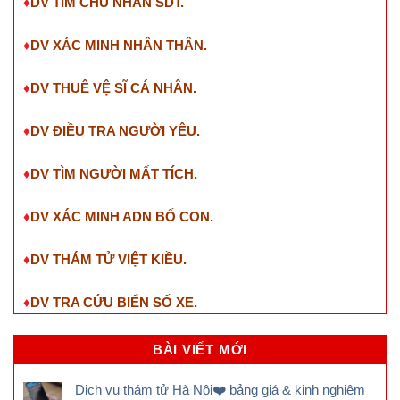
♦
DV TÌM CHỦ NHÂN SDT
.
♦
DV XÁC MINH NHÂN THÂN.
♦
DV THUÊ VỆ SĨ CÁ NHÂN.
♦
DV ĐIỀU TRA NGƯỜI YÊU.
♦
DV TÌM NGƯỜI MẤT TÍCH.
♦
DV XÁC MINH ADN BỐ CON.
♦
DV THÁM TỬ VIỆT KIỀU.
♦
DV TRA CỨU BIỂN SỐ XE.
BÀI VIẾT MỚI
Dịch vụ thám tử Hà Nội❤️ bảng giá & kinh nghiệm