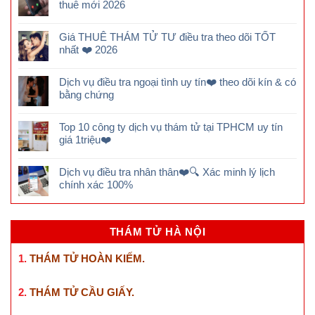
thuê mới 2026
Giá THUÊ THÁM TỬ TƯ điều tra theo dõi TỐT
nhất ❤️ 2026
Dịch vụ điều tra ngoại tình uy tín❤️ theo dõi kín & có
bằng chứng
Top 10 công ty dịch vụ thám tử tại TPHCM uy tín
giá 1triệu❤️
Dịch vụ điều tra nhân thân❤️🔍 Xác minh lý lịch
chính xác 100%
THÁM TỬ HÀ NỘI
1.
THÁM TỬ HOÀN KIẾM
.
2.
THÁM TỬ CẦU GIẤY
.