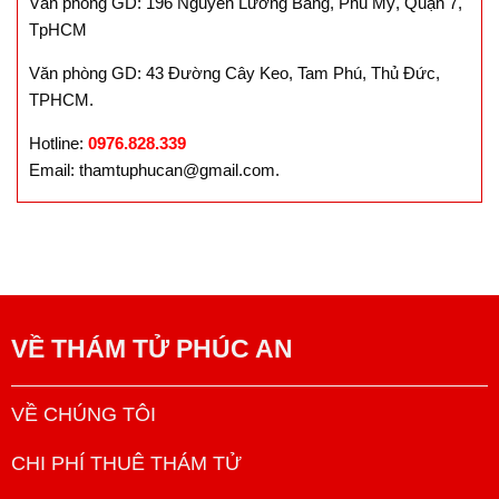
Văn phòng GD: 196 Nguyễn Lương Bằng, Phú Mỹ, Quận 7,
TpHCM
Văn phòng GD: 43 Đường Cây Keo, Tam Phú, Thủ Đức,
TPHCM.
Hotline:
0976.828.339
Email: thamtuphucan@gmail.com.
VỀ
THÁM TỬ PHÚC AN
VỀ CHÚNG TÔI
CHI PHÍ THUÊ THÁM TỬ