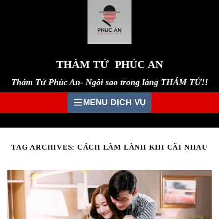
Skip
to
content
THÁM TỬ PHÚC AN
Thám Tử Phúc An- Ngôi sao trong làng THÁM TỬ!!
MENU DỊCH VỤ
TAG ARCHIVES:
CÁCH LÀM LÀNH KHI CÃI NHAU