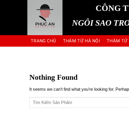
Skip
CÔNG T
to
content
NGÔI SAO TR
TRANG CHỦ
THÁM TỬ HÀ NỘI
THÁM TỬ
Nothing Found
It seems we can’t find what you’re looking for. Perha