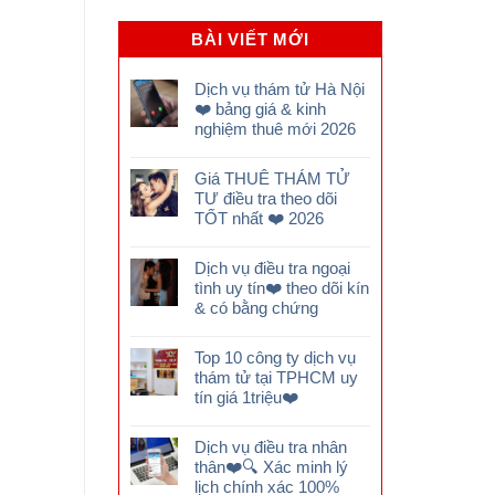
BÀI VIẾT MỚI
Dịch vụ thám tử Hà Nội
❤️ bảng giá & kinh
nghiệm thuê mới 2026
Giá THUÊ THÁM TỬ
TƯ điều tra theo dõi
TỐT nhất ❤️ 2026
Dịch vụ điều tra ngoại
tình uy tín❤️ theo dõi kín
& có bằng chứng
Top 10 công ty dịch vụ
thám tử tại TPHCM uy
tín giá 1triệu❤️
Dịch vụ điều tra nhân
thân❤️🔍 Xác minh lý
lịch chính xác 100%