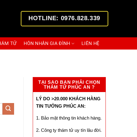
HOTLINE: 0976.828.339
HÁM TỬ
HÔN NHÂN GIA ĐÌNH
LIÊN HỆ
TẠI SAO BẠN PHẢI CHỌN
THÁM TỬ PHÚC AN ?
LÝ DO >20.000 KHÁCH HÀNG
TIN TƯỞNG PHÚC AN:
1. Bảo mật thông tin khách hàng.
2. Công ty thám tử uy tín lâu đời.