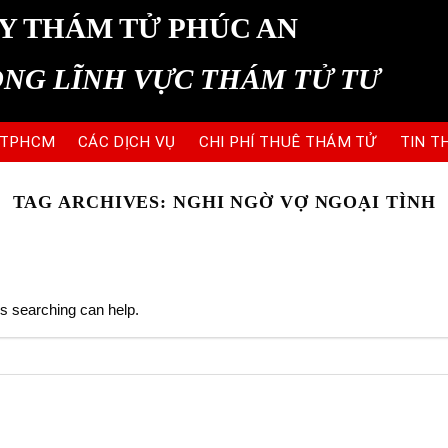
Y THÁM TỬ PHÚC AN
ONG LĨNH VỰC THÁM TỬ TƯ
 TPHCM
CÁC DỊCH VỤ
CHI PHÍ THUÊ THÁM TỬ
TIN T
TAG ARCHIVES:
NGHI NGỜ VỢ NGOẠI TÌNH
ps searching can help.