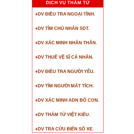
DỊCH VỤ THÁM TỬ
♦
DV ĐIỀU TRA NGOẠI TÌNH.
♦
DV TÌM CHỦ NHÂN SDT
.
♦
DV XÁC MINH NHÂN THÂN.
♦
DV THUÊ VỆ SĨ CÁ NHÂN.
♦
DV ĐIỀU TRA NGƯỜI YÊU.
♦
DV TÌM NGƯỜI MẤT TÍCH.
♦
DV XÁC MINH ADN BỐ CON.
♦
DV THÁM TỬ VIỆT KIỀU.
♦
DV TRA CỨU BIỂN SỐ XE.