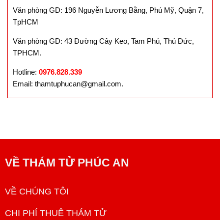
Văn phòng GD: 196 Nguyễn Lương Bằng, Phú Mỹ, Quận 7,
TpHCM
Văn phòng GD: 43 Đường Cây Keo, Tam Phú, Thủ Đức,
TPHCM.
Hotline:
0976.828.339
Email: thamtuphucan@gmail.com.
VỀ
THÁM TỬ PHÚC AN
VỀ CHÚNG TÔI
CHI PHÍ THUÊ THÁM TỬ