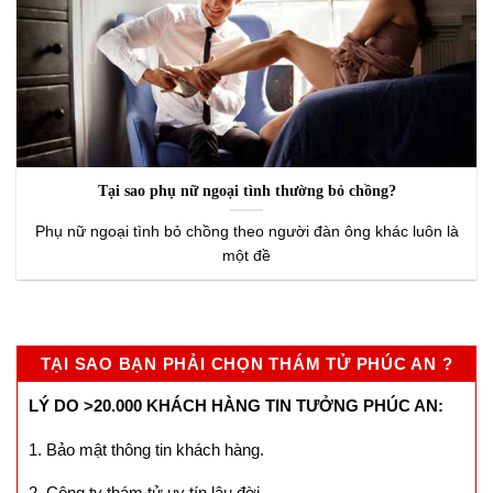
Tại sao phụ nữ ngoại tình thường bỏ chồng?
Phụ nữ ngoại tình bỏ chồng theo người đàn ông khác luôn là
một đề
TẠI SAO BẠN PHẢI CHỌN THÁM TỬ PHÚC AN ?
LÝ DO >20.000 KHÁCH HÀNG TIN TƯỞNG PHÚC AN:
1. Bảo mật thông tin khách hàng.
2. Công ty thám tử uy tín lâu đời.