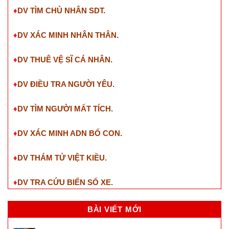
♦
DV TÌM CHỦ NHÂN SDT
.
♦
DV XÁC MINH NHÂN THÂN.
♦
DV THUÊ VỆ SĨ CÁ NHÂN.
♦
DV ĐIỀU TRA NGƯỜI YÊU.
♦
DV TÌM NGƯỜI MẤT TÍCH.
♦
DV XÁC MINH ADN BỐ CON.
♦
DV THÁM TỬ VIỆT KIỀU.
♦
DV TRA CỨU BIỂN SỐ XE.
BÀI VIẾT MỚI