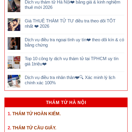
Dịch vụ thám tử Hà Nội❤️ bảng giá & kinh nghiệm
thuê mới 2026
Giá THUÊ THÁM TỬ TƯ điều tra theo dõi TỐT
nhất ❤️ 2026
Dịch vụ điều tra ngoại tình uy tín❤️ theo dõi kín & có
bằng chứng
Top 10 công ty dịch vụ thám tử tại TPHCM uy tín
giá 1triệu❤️
Dịch vụ điều tra nhân thân❤️🔍 Xác minh lý lịch
chính xác 100%
THÁM TỬ HÀ NỘI
1.
THÁM TỬ HOÀN KIẾM
.
2.
THÁM TỬ CẦU GIẤY
.