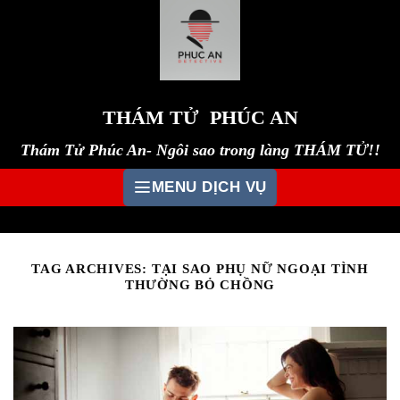
Skip
to
content
THÁM TỬ PHÚC AN
Thám Tử Phúc An- Ngôi sao trong làng THÁM TỬ!!
MENU DỊCH VỤ
TAG ARCHIVES:
TẠI SAO PHỤ NỮ NGOẠI TÌNH
THƯỜNG BỎ CHỒNG