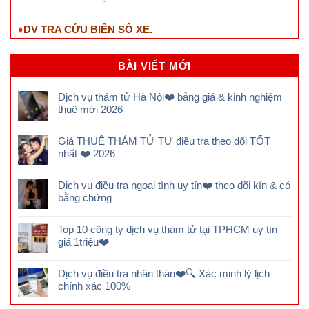
♦
DV TRA CỨU BIỂN SỐ XE.
BÀI VIẾT MỚI
Dịch vụ thám tử Hà Nội❤️ bảng giá & kinh nghiệm
thuê mới 2026
Giá THUÊ THÁM TỬ TƯ điều tra theo dõi TỐT
nhất ❤️ 2026
Dịch vụ điều tra ngoại tình uy tín❤️ theo dõi kín & có
bằng chứng
Top 10 công ty dịch vụ thám tử tại TPHCM uy tín
giá 1triệu❤️
Dịch vụ điều tra nhân thân❤️🔍 Xác minh lý lịch
chính xác 100%