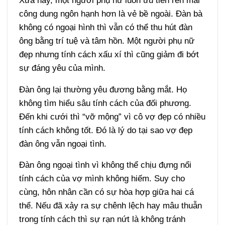
Xưa nay, một người phụ nữ luôn ưu tiên rèn mài
công dung ngôn hạnh hơn là vẻ bề ngoài. Đàn bà
không có ngoại hình thì vẫn có thể thu hút đàn
ông bằng trí tuệ và tâm hồn. Một người phụ nữ
đẹp nhưng tính cách xấu xí thì cũng giảm đi bớt
sự đáng yêu của mình.
Đàn ông lại thường yêu đương bằng mắt.
Họ
không tìm hiểu sâu tính cách của đối phương.
Đến khi cưới thì “vỡ mộng” vì cô vợ đẹp có nhiều
tính cách không tốt. Đó là lý do tại sao vợ đẹp
đàn ông vẫn ngoại tình.
Đàn ông ngoại tình vì không thể chịu đựng nổi
tính cách của vợ mình không hiếm. Suy cho
cùng, hôn nhân cần có sự hòa hợp giữa hai cá
thể. Nếu đã xảy ra sự chênh lệch hay mâu thuẫn
trong tính cách thì sự rạn nứt là không tránh