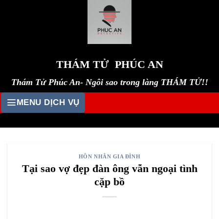
Skip
to
content
THÁM TỬ PHÚC AN
Thám Tử Phúc An- Ngôi sao trong làng THÁM TỬ!!
MENU DỊCH VỤ
HÔN NHÂN GIA ĐÌNH
Tại sao vợ đẹp đàn ông vẫn ngoại tình
cặp bồ