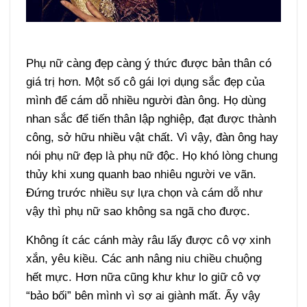
Phụ nữ càng đẹp càng ý thức được bản thân có
giá trị hơn. Một số cô gái lợi dụng sắc đẹp của
mình để cám dỗ nhiều người đàn ông. Họ dùng
nhan sắc để tiến thân lập nghiệp, đạt được thành
công, sở hữu nhiều vật chất. Vì vậy, đàn ông hay
nói phụ nữ đẹp là phụ nữ độc. Họ khó lòng chung
thủy khi xung quanh bao nhiêu người ve vãn.
Đứng trước nhiều sự lựa chọn và cám dỗ như
vậy thì phụ nữ sao không sa ngã cho được.
Không ít các cánh mày râu lấy được cô vợ xinh
xắn, yêu kiều. Các anh nâng niu chiều chuộng
hết mực. Hơn nữa cũng khư khư lo giữ cô vợ
“bảo bối” bên mình vì sợ ai giành mất. Ấy vậy