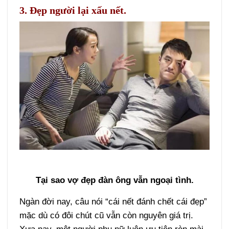
3. Đẹp người lại xấu nết.
Tại sao vợ đẹp đàn ông vẫn ngoại tình.
Ngàn đời nay, câu nói “cái nết đánh chết cái đẹp”
mặc dù có đôi chút cũ vẫn còn nguyên giá trị.