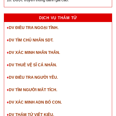
DỊCH VỤ THÁM TỬ
♦
DV ĐIỀU TRA NGOẠI TÌNH.
♦
DV TÌM CHỦ NHÂN SDT
.
♦
DV XÁC MINH NHÂN THÂN.
♦
DV THUÊ VỆ SĨ CÁ NHÂN.
♦
DV ĐIỀU TRA NGƯỜI YÊU.
♦
DV TÌM NGƯỜI MẤT TÍCH.
♦
DV XÁC MINH ADN BỐ CON.
♦
DV THÁM TỬ VIỆT KIỀU.