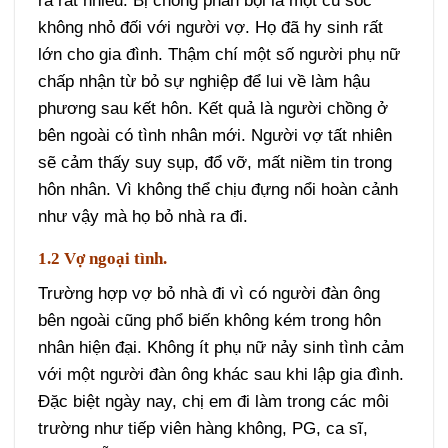
ra rất nhiều. Bị chồng phản bội là một cú sốc
không nhỏ đối với người vợ. Họ đã hy sinh rất
lớn cho gia đình. Thậm chí một số người phụ nữ
chấp nhận từ bỏ sự nghiệp để lui về làm hậu
phương sau kết hôn. Kết quả là người chồng ở
bên ngoài có tình nhân mới. Người vợ tất nhiên
sẽ cảm thấy suy sụp, đổ vỡ, mất niềm tin trong
hôn nhân. Vì không thể chịu đựng nổi hoàn cảnh
như vậy mà họ bỏ nhà ra đi.
1.2 Vợ ngoại tình.
Trường hợp vợ bỏ nhà đi vì có người đàn ông
bên ngoài cũng phổ biến không kém trong hôn
nhân hiện đại. Không ít phụ nữ nảy sinh tình cảm
với một người đàn ông khác sau khi lập gia đình.
Đặc biệt ngày nay, chị em đi làm trong các môi
trường như tiếp viên hàng không, PG, ca sĩ,