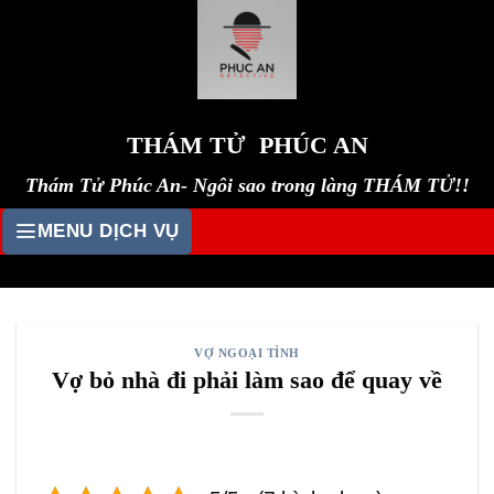
Skip
to
content
THÁM TỬ PHÚC AN
Thám Tử Phúc An- Ngôi sao trong làng THÁM TỬ!!
MENU DỊCH VỤ
VỢ NGOẠI TÌNH
Vợ bỏ nhà đi phải làm sao để quay về