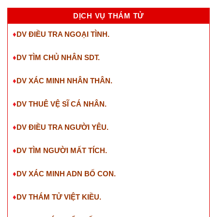
DỊCH VỤ THÁM TỬ
♦
DV ĐIỀU TRA NGOẠI TÌNH.
♦
DV TÌM CHỦ NHÂN SDT
.
♦
DV XÁC MINH NHÂN THÂN.
♦
DV THUÊ VỆ SĨ CÁ NHÂN.
♦
DV ĐIỀU TRA NGƯỜI YÊU.
♦
DV TÌM NGƯỜI MẤT TÍCH.
♦
DV XÁC MINH ADN BỐ CON.
♦
DV THÁM TỬ VIỆT KIỀU.