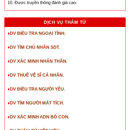
10. Được truyền thông đánh giá cao.
DỊCH VỤ THÁM TỬ
♦
DV ĐIỀU TRA NGOẠI TÌNH.
♦
DV TÌM CHỦ NHÂN SDT
.
♦
DV XÁC MINH NHÂN THÂN.
♦
DV THUÊ VỆ SĨ CÁ NHÂN.
♦
DV ĐIỀU TRA NGƯỜI YÊU.
♦
DV TÌM NGƯỜI MẤT TÍCH.
♦
DV XÁC MINH ADN BỐ CON.