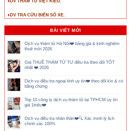
♦
DV THÁM TỬ VIỆT KIỀU.
♦
DV TRA CỨU BIỂN SỐ XE.
BÀI VIẾT MỚI
Dịch vụ thám tử Hà Nội❤️ bảng giá & kinh nghiệm
thuê mới 2026
Giá THUÊ THÁM TỬ TƯ điều tra theo dõi TỐT
nhất ❤️ 2026
Dịch vụ điều tra ngoại tình uy tín❤️ theo dõi kín & có
bằng chứng
Top 10 công ty dịch vụ thám tử tại TPHCM uy tín
giá 1triệu❤️
Dịch vụ điều tra nhân thân❤️🔍 Xác minh lý lịch
chính xác 100%