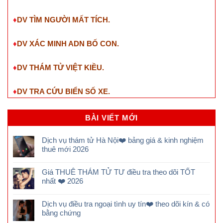
♦
DV TÌM NGƯỜI MẤT TÍCH.
♦
DV XÁC MINH ADN BỐ CON.
♦
DV THÁM TỬ VIỆT KIỀU.
♦
DV TRA CỨU BIỂN SỐ XE.
BÀI VIẾT MỚI
Dịch vụ thám tử Hà Nội❤️ bảng giá & kinh nghiệm
thuê mới 2026
Giá THUÊ THÁM TỬ TƯ điều tra theo dõi TỐT
nhất ❤️ 2026
Dịch vụ điều tra ngoại tình uy tín❤️ theo dõi kín & có
bằng chứng