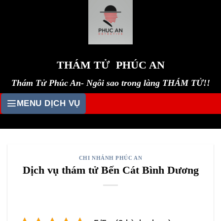
Skip
to
content
THÁM TỬ PHÚC AN
Thám Tử Phúc An- Ngôi sao trong làng THÁM TỬ!!
MENU DỊCH VỤ
CHI NHÁNH PHÚC AN
Dịch vụ thám tử Bến Cát Bình Dương