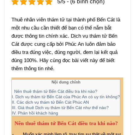
5/5 - (6 bình chọn)
Thuê nhân viên thám tử tại thành phố Bến Cát là
một nhu cầu cần thiết để bạn có thể nắm bắt
được thông tin chính xác. Dịch vụ thám tử Bến
Cát được cung cấp bởi Phúc An luôn đảm bảo
điều tra đúng việc, đúng người, đem lại kết quả
đúng 100%. Hãy cùng đọc bài viết này để biết
thêm thông tin nhé.
Nội dung chính
Nên thuê thám tử Bến Cát điều tra khi nào?
I. Dịch vụ thám tử Bến Cát của Phúc An có uy tín không?
II. Các dịch vụ thám tử Bến Cát Phúc AN
III. Giá thuê Dịch vụ thám tử Bến Cát như thế nào?
IV. Phản hồi khách hàng
Nên thuê thám tử Bến Cát điều tra khi nào?
Muốn xác minh làm rõ, truy tìm sự thật về một sự