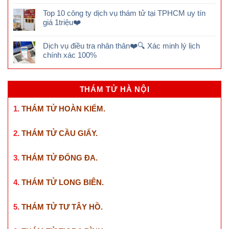
Top 10 công ty dịch vụ thám tử tại TPHCM uy tín
giá 1triệu❤️
Dịch vụ điều tra nhân thân❤️🔍 Xác minh lý lịch
chính xác 100%
THÁM TỬ HÀ NỘI
1.
THÁM TỬ HOÀN KIẾM
.
2.
THÁM TỬ CẦU GIẤY
.
3.
THÁM TỬ ĐỐNG ĐA
.
4.
THÁM TỬ LONG BIÊN
.
5.
THÁM TỬ TƯ TÂY HỒ
.