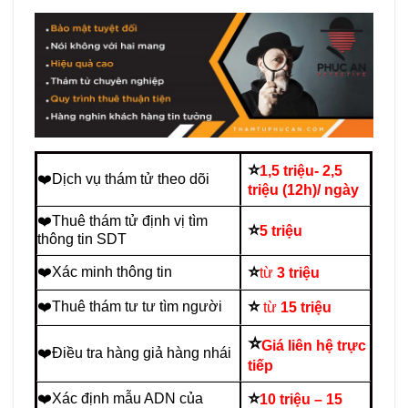
⭐
1,5 triệu- 2,5
❤️Dịch vụ thám tử theo dõi
triệu (12h)/ ngày
❤️Thuê thám tử định vị tìm
⭐
5 triệu
thông tin SDT
⭐
❤️Xác minh thông tin
từ
3 triệu
⭐
❤️Thuê thám tư tư tìm người
từ
15 triệu
⭐
Giá liên hệ trực
❤️Điều tra hàng giả hàng nhái
tiếp
⭐
❤️Xác định mẫu ADN của
10 triệu – 15