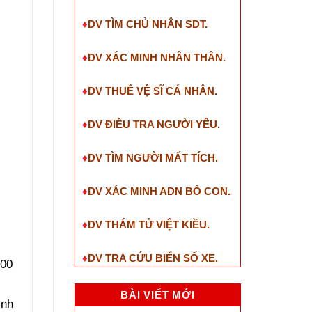
♦
DV TÌM CHỦ NHÂN SDT
.
♦
DV XÁC MINH NHÂN THÂN.
♦
DV THUÊ VỆ SĨ CÁ NHÂN.
♦
DV ĐIỀU TRA NGƯỜI YÊU.
♦
DV TÌM NGƯỜI MẤT TÍCH.
♦
DV XÁC MINH ADN BỐ CON.
♦
DV THÁM TỬ VIỆT KIỀU.
♦
DV TRA CỨU BIỂN SỐ XE.
000
í
BÀI VIẾT MỚI
inh