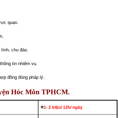
trực quan.
n.
tình, chu đáo.
thông tin nhiệm vụ.
hợp đồng đúng pháp lý.
 huyện Hóc Môn TPHCM.
⭐
1- 2 triệu/ 12h/ ngày