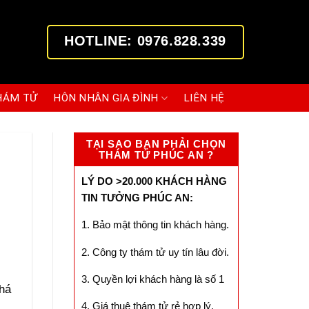
HOTLINE: 0976.828.339
HÁM TỬ
HÔN NHÂN GIA ĐÌNH
LIÊN HỆ
TẠI SAO BẠN PHẢI CHỌN
THÁM TỬ PHÚC AN ?
LÝ DO >20.000 KHÁCH HÀNG
TIN TƯỞNG PHÚC AN:
1. Bảo mật thông tin khách hàng.
2. Công ty thám tử uy tín lâu đời.
3. Quyền lợi khách hàng là số 1
khá
4. Giá thuê thám tử rẻ hợp lý.