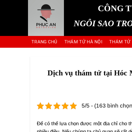
Skip
CÔNG T
to
content
NGÔI SAO TR
TRANG CHỦ
THÁM TỬ HÀ NỘI
THÁM TỬ
Dịch vụ thám tử tại H
5/5 - (163 bình chọn
Để có thể lựa chọn được một địa chỉ cho t
nhiều điều. Nếu chúng ta chủ quan sẽ rất 