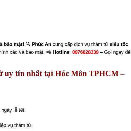
à bảo mật!
🔍
Phúc An
cung cấp dịch vụ thám tử
siêu tốc
chính xác và bảo mật. 📲
Hotline
:
0976828339
– Gọi ngay để
 tử uy tín nhất tại Hóc Môn TPHCM –
ngày lễ tết.
ệp vụ thám tử.