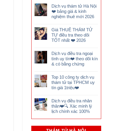
Dịch vụ thám tử Hà Nội
❤️ bảng giá & kinh
nghiệm thuê mới 2026
Giá THUÊ THÁM TỬ
TƯ điều tra theo dõi
TỐT nhất ❤️ 2026
Dịch vụ điều tra ngoại
tình uy tín❤️ theo dõi kín
& có bằng chứng
Top 10 công ty dịch vụ
thám tử tại TPHCM uy
tín giá 1triệu❤️
Dịch vụ điều tra nhân
thân❤️🔍 Xác minh lý
lịch chính xác 100%
THÁM TỬ HÀ NỘI