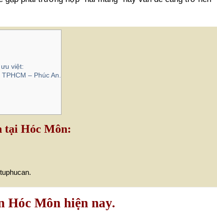
ưu việt:
Môn TPHCM – Phúc An.
n tại Hóc Môn:
mtuphucan.
ện Hóc Môn hiện nay.