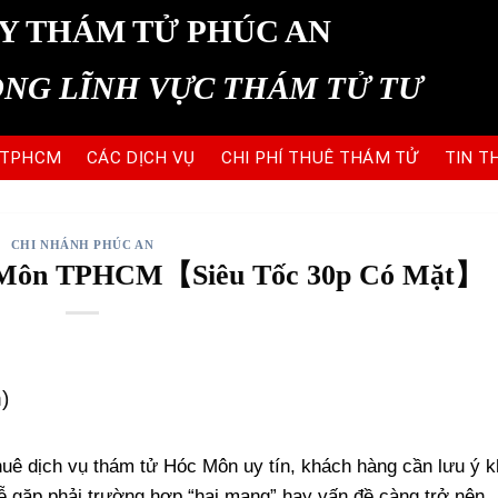
Y THÁM TỬ PHÚC AN
ONG LĨNH VỰC THÁM TỬ TƯ
 TPHCM
CÁC DỊCH VỤ
CHI PHÍ THUÊ THÁM TỬ
TIN T
CHI NHÁNH PHÚC AN
óc Môn TPHCM【Siêu Tốc 30p Có Mặt】
)
huê dịch vụ thám tử Hóc Môn uy tín, khách hàng cần lưu ý 
dễ gặp phải trường hợp “hai mang” hay vấn đề càng trở nên