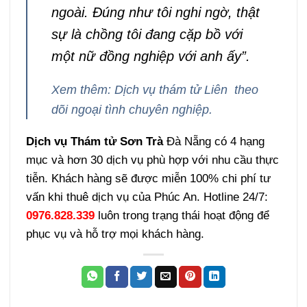
Phúc An tư vấn tôi nhiệt tình, quy
trình nhanh gọn không mất thời
gian để nhân viên bắt tay vào làm
việc ngay giúp tôi nhận được kết
quả sớm nhất có thể. Thông qua
điều tra, họ cung cấp cho tôi các
hình ảnh, video khi chồng tôi ở bên
ngoài. Đúng như tôi nghi ngờ, thật
sự là chồng tôi đang cặp bồ với
một nữ đồng nghiệp với anh ấy”.
Xem thêm: Dịch vụ thám tử Liên theo
dõi ngoại tình chuyên nghiệp.
Dịch vụ Thám tử Sơn Trà
Đà Nẵng có 4 hạng
mục và hơn 30 dịch vụ phù hợp với nhu cầu thực