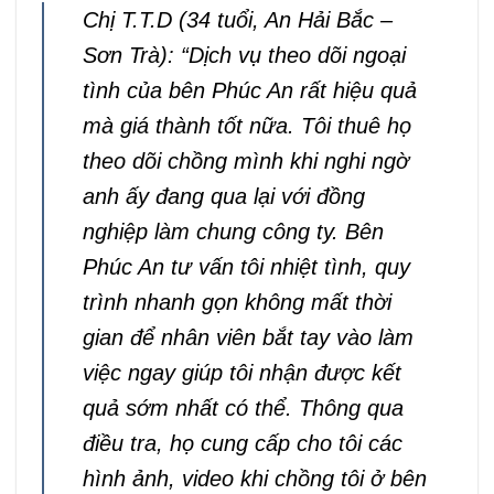
được Phúc An bảo mật cẩn thận. Chỉ những nhân
viên tham gia vụ án mới được sử dụng thông tin.
Sau khi kết thúc hợp đồng, trong vòng 7 ngày
nếu khách hàng không có bất kỳ khiếu nại sẽ tiến
hành tiêu hủy thông tin.
IV. Ý kiến của khách hàng
Chị T.T.D (34 tuổi, An Hải Bắc –
Sơn Trà): “Dịch vụ theo dõi ngoại
tình của bên Phúc An rất hiệu quả
mà giá thành tốt nữa. Tôi thuê họ
theo dõi chồng mình khi nghi ngờ
anh ấy đang qua lại với đồng
nghiệp làm chung công ty. Bên