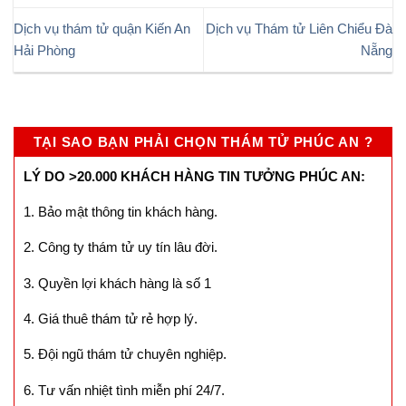
tiễn. Khách hàng sẽ được miễn 100% chi phí tư
vấn khi thuê dịch vụ của Phúc An. Hotline 24/7:
0976.828.339
luôn trong trạng thái hoạt động để
phục vụ và hỗ trợ mọi khách hàng.
Dịch vụ thám tử quận Kiến An
Dịch vụ Thám tử Liên Chiểu Đà
Hải Phòng
Nẵng
TẠI SAO BẠN PHẢI CHỌN THÁM TỬ PHÚC AN ?
LÝ DO >20.000 KHÁCH HÀNG TIN TƯỞNG PHÚC AN:
1. Bảo mật thông tin khách hàng.