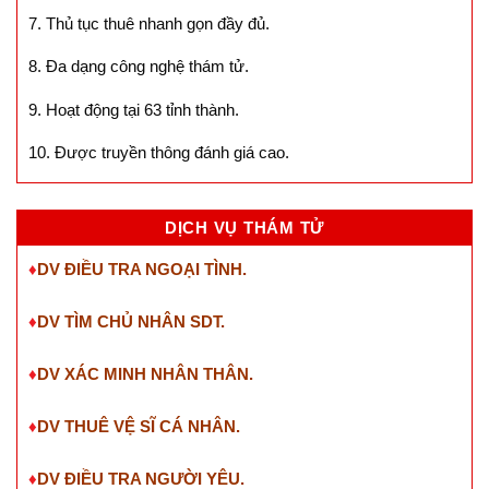
2. Công ty thám tử uy tín lâu đời.
3. Quyền lợi khách hàng là số 1
4. Giá thuê thám tử rẻ hợp lý.
5. Đội ngũ thám tử chuyên nghiệp.
6. Tư vấn nhiệt tình miễn phí 24/7.
7. Thủ tục thuê nhanh gọn đầy đủ.
8. Đa dạng công nghệ thám tử.
9. Hoạt động tại 63 tỉnh thành.
10. Được truyền thông đánh giá cao.
DỊCH VỤ THÁM TỬ