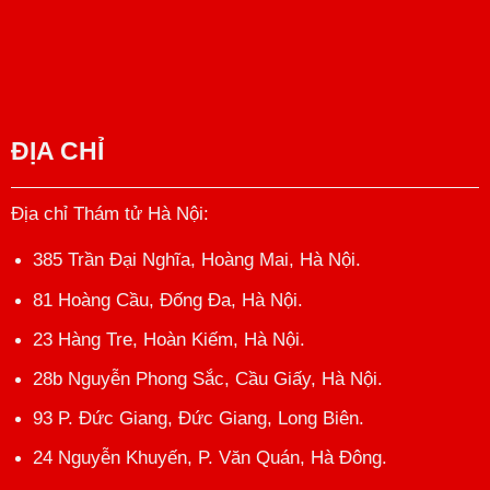
CHI PHÍ THUÊ THÁM TỬ
TUYỂN DỤNG THÁM TỬ
QUY TRÌNH LÀM VIỆC
CHI NHÁNH THÁM TỬ PHÚC AN
PHÚC AN TRÊN BÁO CHÍ
ĐỊA CHỈ
Địa chỉ Thám tử Hà Nội
:
385 Trần Đại Nghĩa, Hoàng Mai, Hà Nội.