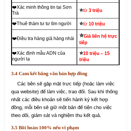
chăng, cạnh tranh nhất thị trường.
⭐
❤️Dịch vụ thám tử theo dõi
1,5 triệu- 2,5
Sơn trà
triệu (12h)
❤️Thuê thám tử định vị tìm
⭐
2 triệu – 4 triệu
thông tin SDT
❤️Xác minh thông tin tại Sơn
⭐
từ
3 triệu
Trà
⭐
❤️Thuê thám tư tư tìm người
từ
10 triệu
⭐
Giá liên hệ trực
❤️Điều tra hàng giả hàng nhái
tiếp
⭐
❤️Xác định mẫu ADN của
10 triệu – 15
người lạ
triệu
3.4 Cam kết bằng văn bản hợp đồng
Các bên sẽ gặp mặt trực tiếp (hoặc làm việc