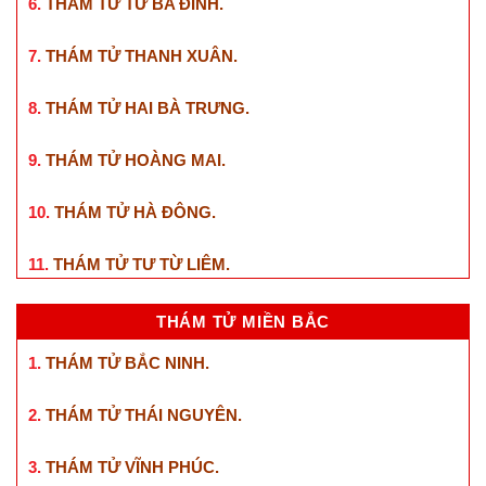
2.
THÁM TỬ CẦU GIẤY
.
3.
THÁM TỬ ĐỐNG ĐA
.
4.
THÁM TỬ LONG BIÊN
.
5.
THÁM TỬ TƯ TÂY HỒ
.
6.
THÁM TỬ TƯ BA ĐÌNH
.
7.
THÁM TỬ THANH XUÂN
.
8.
THÁM TỬ HAI BÀ TRƯNG
.
9.
THÁM TỬ HOÀNG MAI
.
10.
THÁM TỬ HÀ ĐÔNG
.