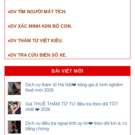
♦
DV ĐIỀU TRA NGOẠI TÌNH.
♦
DV TÌM CHỦ NHÂN SDT
.
♦
DV XÁC MINH NHÂN THÂN.
♦
DV THUÊ VỆ SĨ CÁ NHÂN.
♦
DV ĐIỀU TRA NGƯỜI YÊU.
♦
DV TÌM NGƯỜI MẤT TÍCH.
♦
DV XÁC MINH ADN BỐ CON.
♦
DV THÁM TỬ VIỆT KIỀU.
♦
DV TRA CỨU BIỂN SỐ XE.
BÀI VIẾT MỚI