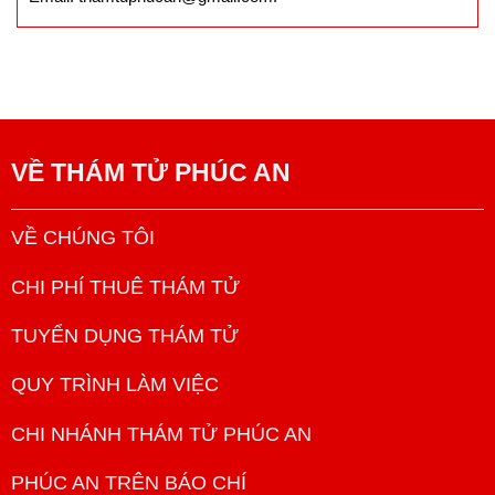
Thạnh, Tân Phú, TPHCM
Văn phòng GD: 196 Nguyễn Lương Bằng, Phú Mỹ, Quận 7,
TpHCM
Văn phòng GD: 43 Đường Cây Keo, Tam Phú, Thủ Đức,
TPHCM.
Hotline:
0976.828.339
Email: thamtuphucan@gmail.com.
VỀ
THÁM TỬ PHÚC AN
VỀ CHÚNG TÔI