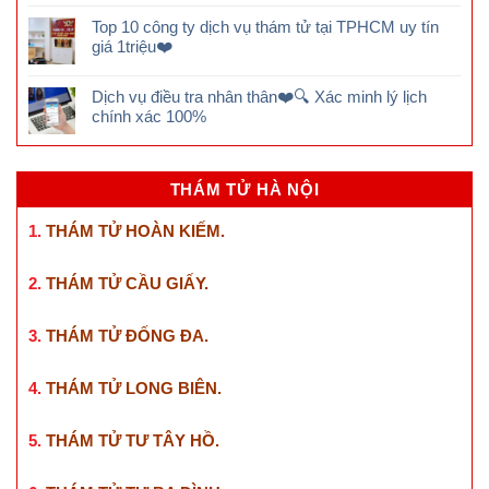
Dịch vụ thám tử Hà Nội❤️ bảng giá & kinh nghiệm
thuê mới 2026
Giá THUÊ THÁM TỬ TƯ điều tra theo dõi TỐT
nhất ❤️ 2026
Dịch vụ điều tra ngoại tình uy tín❤️ theo dõi kín & có
bằng chứng
Top 10 công ty dịch vụ thám tử tại TPHCM uy tín
giá 1triệu❤️
Dịch vụ điều tra nhân thân❤️🔍 Xác minh lý lịch
chính xác 100%
THÁM TỬ HÀ NỘI
1.
THÁM TỬ HOÀN KIẾM
.