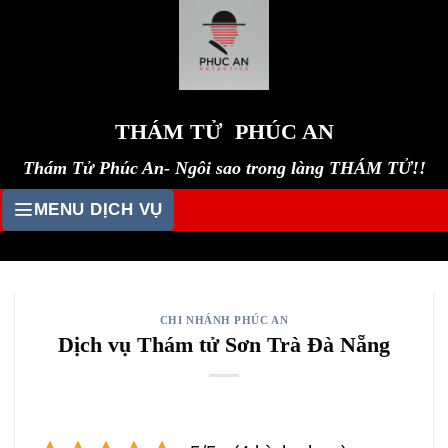
Skip
to
content
THÁM TỬ PHÚC AN
Thám Tử Phúc An- Ngôi sao trong làng THÁM TỬ!!
MENU DỊCH VỤ
CHI NHÁNH PHÚC AN
Dịch vụ Thám tử Sơn Trà Đà Nẵng