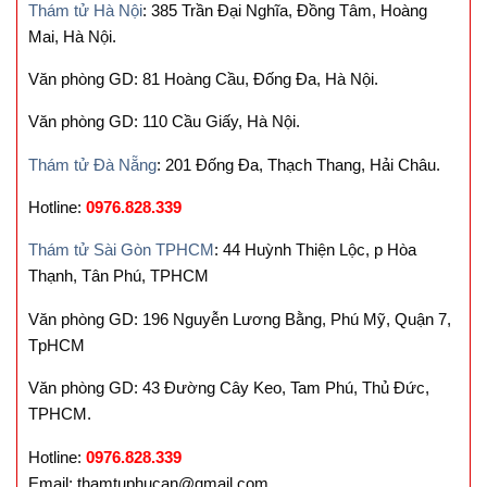
9.
THÁM TỬ BẮC GIANG
.
10.
THÁM TỬ THÁI BÌNH
.
11.
THÁM TỬ HƯNG YÊN
.
LIÊN HỆ VỚI CHÚNG TÔI
Thám tử Hà Nội
: 385 Trần Đại Nghĩa, Đồng Tâm, Hoàng
Mai, Hà Nội.
Văn phòng GD: 81 Hoàng Cầu, Đống Đa, Hà Nội.
Văn phòng GD: 110 Cầu Giấy, Hà Nội.
Thám tử Đà Nẵng
: 201 Đống Đa, Thạch Thang, Hải Châu.
Hotline:
0976.828.339
Thám tử Sài Gòn TPHCM
: 44 Huỳnh Thiện Lộc, p Hòa