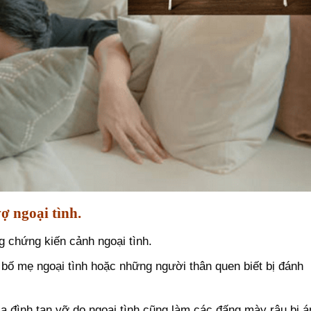
ợ ngoại tình.
 chứng kiến cảnh ngoại tình.
 bố mẹ ngoại tình hoặc những người thân quen biết bị đánh
ia đình tan vỡ do ngoại tình cũng làm các đấng mày râu bị 