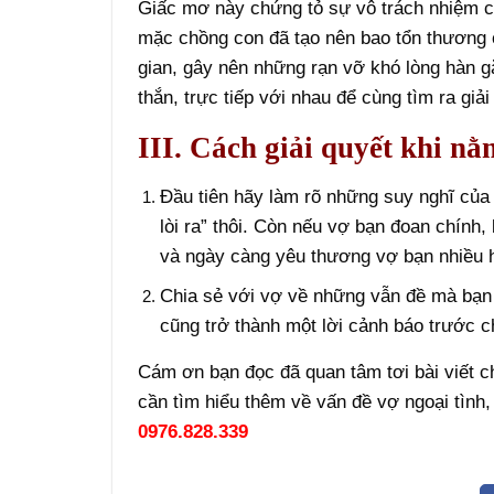
Giấc mơ này chứng tỏ sự vô trách nhiệm c
mặc chồng con đã tạo nên bao tổn thương c
gian, gây nên những rạn vỡ khó lòng hàn g
thắn, trực tiếp với nhau để cùng tìm ra giải
III. Cách giải quyết khi nằ
Đầu tiên hãy làm rõ những suy nghĩ của 
lòi ra” thôi. Còn nếu vợ bạn đoan chính,
và ngày càng yêu thương vợ bạn nhiều 
Chia sẻ với vợ về những vẫn đề mà bạn 
cũng trở thành một lời cảnh báo trước c
Cám ơn bạn đọc đã quan tâm tơi bài viết 
cần tìm hiểu thêm về vấn đề vợ ngoại tình,
0976.828.339