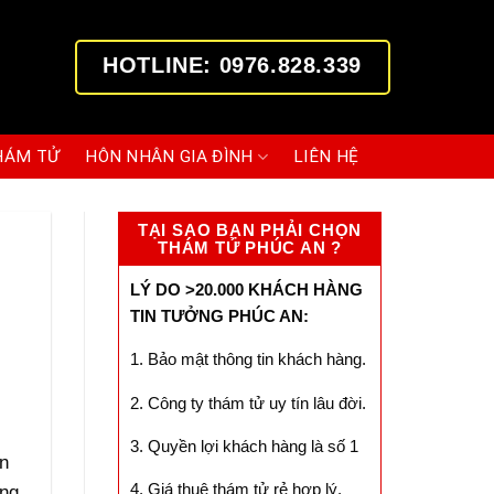
HOTLINE: 0976.828.339
HÁM TỬ
HÔN NHÂN GIA ĐÌNH
LIÊN HỆ
TẠI SAO BẠN PHẢI CHỌN
THÁM TỬ PHÚC AN ?
LÝ DO >20.000 KHÁCH HÀNG
TIN TƯỞNG PHÚC AN:
1. Bảo mật thông tin khách hàng.
2. Công ty thám tử uy tín lâu đời.
3. Quyền lợi khách hàng là số 1
ên
4. Giá thuê thám tử rẻ hợp lý.
ng,