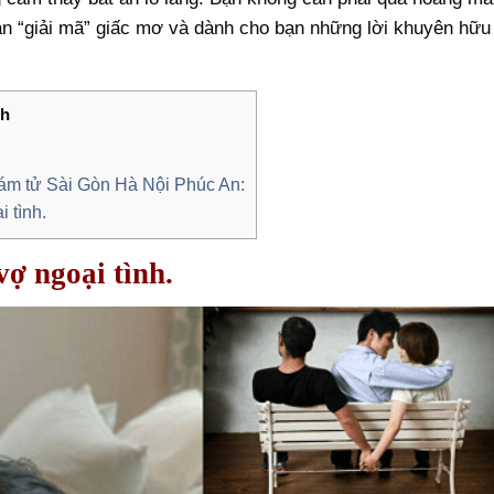
n “giải mã” giấc mơ và dành cho bạn những lời khuyên hữu
nh
thám tử Sài Gòn Hà Nội Phúc An:
i tình.
vợ ngoại tình.