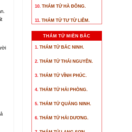
10.
THÁM TỬ HÀ ĐÔNG
.
ạn.
ất
11.
THÁM TỬ TƯ TỪ LIÊM
.
THÁM TỬ MIỀN BẮC
1.
THÁM TỬ BẮC NINH
.
ười
2.
THÁM TỬ THÁI NGUYÊN
.
3.
THÁM TỬ VĨNH PHÚC
.
4.
THÁM TỬ HẢI PHÒNG
.
5.
THÁM TỬ QUẢNG NINH
.
hả
6.
THÁM TỬ HẢI DƯƠNG
.
7.
THÁM TỬ LẠNG SƠN
.