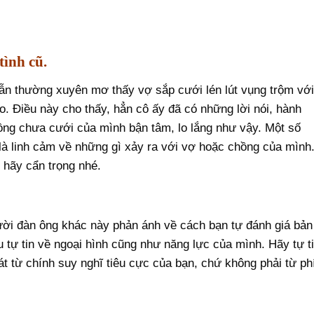
tình cũ.
ẫn thường xuyên mơ thấy vợ sắp cưới lén lút vụng trộm vớ
ào. Điều này cho thấy, hẳn cô ấy đã có những lời nói, hành
hồng chưa cưới của mình bận tâm, lo lắng như vậy. Một số
 là linh cảm về những gì xảy ra với vợ hoặc chồng của mình
 hãy cẩn trọng nhé.
ười đàn ông khác này phản ánh về cách bạn tự đánh giá bản
 tự tin về ngoại hình cũng như năng lực của mình. Hãy tự t
t từ chính suy nghĩ tiêu cực của bạn, chứ không phải từ ph