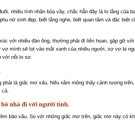
ổi, nhiều tình nhân bủa vây, chắc hẳn đây là lo lắng của b
hụ nữ xinh đẹp, biết lắng nghe, biết quan tâm và đặc biệt r
xúc với nhiều đàn ông, thường phải đi liên hoan, gặp gỡ với
 vợ mình sẽ lọt vào mắt xanh của nhiều người, sợ vợ bị ng
với nỗi lo sợ.
.
phải là giấc mơ xấu. Nếu nằm mộng thấy cảnh tượng trên,
 cả.
bỏ nhà đi với người tình.
iềm báo xấu. So với những giấc mơ trên, giấc mơ này có k