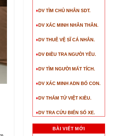
♦
DV TÌM CHỦ NHÂN SDT
.
♦
DV XÁC MINH NHÂN THÂN.
♦
DV THUÊ VỆ SĨ CÁ NHÂN.
♦
DV ĐIỀU TRA NGƯỜI YÊU.
♦
DV TÌM NGƯỜI MẤT TÍCH.
♦
DV XÁC MINH ADN BỐ CON.
♦
DV THÁM TỬ VIỆT KIỀU.
♦
DV TRA CỨU BIỂN SỐ XE.
BÀI VIẾT MỚI
ám