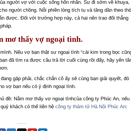
ủa người vợ với cuộc sống hôn nhân. Sự đi sớm về khuya,
ho người chồng. Nỗi phiền lòng tích tụ và tăng dần theo thờ
ắn được. Đối với trường hợp này, cả hai nên trao đổi thẳng
 pháp.
m mơ thấy vợ ngoại tình.
mình. Nếu vợ bạn thật sự ngoại tình “cái kim trong bọc cũn
 bạn đã tìm ra được câu trả lời cuối cùng rồi đấy, hãy yên t
hơn.
đang gặp phải, chắc chắn cô ấy sẽ cùng bạn giải quyết, đó
ho vợ bạn nếu có ý định ngoại tình.
chủ đề: Nằm mơ thấy vợ ngoại tìnhcủa công ty Phúc An, nếu
 quý khách có thể liên hệ
công ty thám tử Hà Nội Phúc An
: