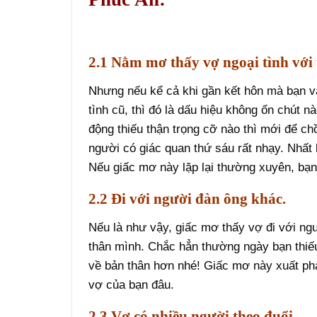
2.1 Nằm mơ thấy vợ ngoại tình với 
Nhưng nếu kể cả khi gần kết hôn mà bạn v
tình cũ, thì đó là dấu hiệu không ổn chút n
động thiếu thận trọng cỡ nào thì mới để c
người có giác quan thứ sáu rất nhạy. Nhất
Nếu giấc mơ này lặp lại thường xuyên, bạn
2.2 Đi với người đàn ông khác.
Nếu là như vậy, giấc mơ thấy vợ đi với ng
thân mình. Chắc hẳn thường ngày bạn thiếu
về bản thân hơn nhé! Giấc mơ này xuất phá
vợ của bạn đâu.
2.3 Vợ có nhiều người theo đuổi.