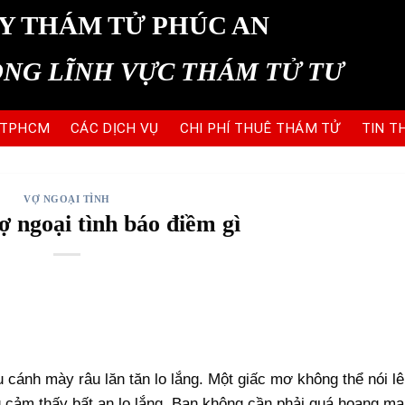
Y THÁM TỬ PHÚC AN
ONG LĨNH VỰC THÁM TỬ TƯ
 TPHCM
CÁC DỊCH VỤ
CHI PHÍ THUÊ THÁM TỬ
TIN T
VỢ NGOẠI TÌNH
 ngoại tình báo điềm gì
 cánh mày râu lăn tăn lo lắng. Một giấc mơ không thể nói l
 cảm thấy bất an lo lắng. Bạn không cần phải quá hoang ma