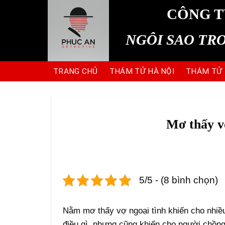
Skip
CÔNG T
to
content
NGÔI SAO TR
TRANG CHỦ
THÁM TỬ HÀ NỘI
THÁM TỬ
Mơ thấy vợ
5/5 - (8 bình chọn)
Nằm mơ thấy vợ ngoại tình khiến cho nhiều
điều gì, nhưng cũng khiến cho người chồng