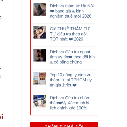
Dịch vụ thám tử Hà Nội
❤️ bảng giá & kinh
nghiệm thuê mới 2026
c
Giá THUÊ THÁM TỬ
TƯ điều tra theo dõi
TỐT nhất ❤️ 2026
Dịch vụ điều tra ngoại
tình uy tín❤️ theo dõi kín
& có bằng chứng
y
Top 10 công ty dịch vụ
à
thám tử tại TPHCM uy
tín giá 1triệu❤️
Dịch vụ điều tra nhân
thân❤️🔍 Xác minh lý
lịch chính xác 100%
i
THÁM TỬ HÀ NỘI