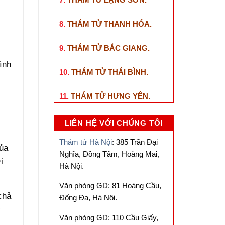
8.
THÁM TỬ THANH HÓA
.
9.
THÁM TỬ BẮC GIANG
.
ình
10.
THÁM TỬ THÁI BÌNH
.
11.
THÁM TỬ HƯNG YÊN
.
LIÊN HỆ VỚI CHÚNG TÔI
Thám tử Hà Nội
: 385 Trần Đại
ủa
Nghĩa, Đồng Tâm, Hoàng Mai,
i
Hà Nội.
Văn phòng GD: 81 Hoàng Cầu,
chả
Đống Đa, Hà Nội.
y
Văn phòng GD: 110 Cầu Giấy,