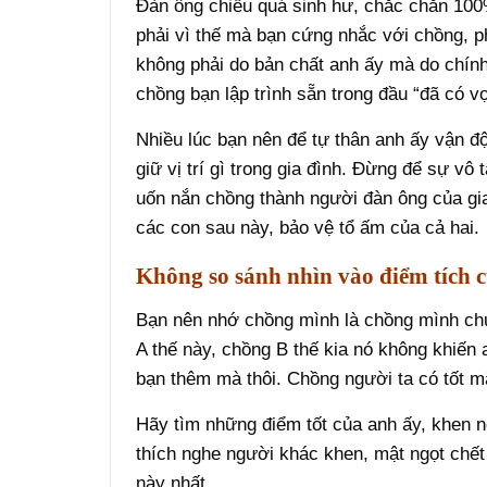
Đàn ông chiều quá sinh hư, chắc chắn 10
phải vì thế mà bạn cứng nhắc với chồng, p
không phải do bản chất anh ấy mà do chín
chồng bạn lập trình sẵn trong đầu “đã có vợ
Nhiều lúc bạn nên để tự thân anh ấy vận độ
giữ vị trí gì trong gia đình. Đừng để sự vô
uốn nắn chồng thành người đàn ông của gi
các con sau này, bảo vệ tổ ấm của cả hai.
Không so sánh nhìn vào điểm tích c
Bạn nên nhớ chồng mình là chồng mình chứ
A thế này, chồng B thế kia nó không khiến 
bạn thêm mà thôi. Chồng người ta có tốt 
Hãy tìm những điểm tốt của anh ấy, khen n
thích nghe người khác khen, mật ngọt chết 
này nhất.