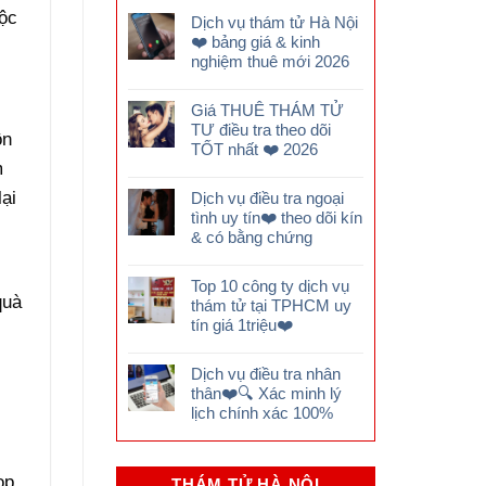
bộc
Dịch vụ thám tử Hà Nội
❤️ bảng giá & kinh
nghiệm thuê mới 2026
Giá THUÊ THÁM TỬ
TƯ điều tra theo dõi
ôn
TỐT nhất ❤️ 2026
m
ại
Dịch vụ điều tra ngoại
tình uy tín❤️ theo dõi kín
& có bằng chứng
y
Top 10 công ty dịch vụ
quà
thám tử tại TPHCM uy
tín giá 1triệu❤️
Dịch vụ điều tra nhân
thân❤️🔍 Xác minh lý
lịch chính xác 100%
ọp,
THÁM TỬ HÀ NỘI