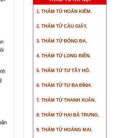
1.
THÁM TỬ HOÀN KIẾM
.
2.
THÁM TỬ CẦU GIẤY
.
3.
THÁM TỬ ĐỐNG ĐA
.
ân
ói
4.
THÁM TỬ LONG BIÊN
.
5.
THÁM TỬ TƯ TÂY HỒ
.
anh
g
6.
THÁM TỬ TƯ BA ĐÌNH
.
7.
THÁM TỬ THANH XUÂN
.
8.
THÁM TỬ HAI BÀ TRƯNG
.
bận
9.
THÁM TỬ HOÀNG MAI
.