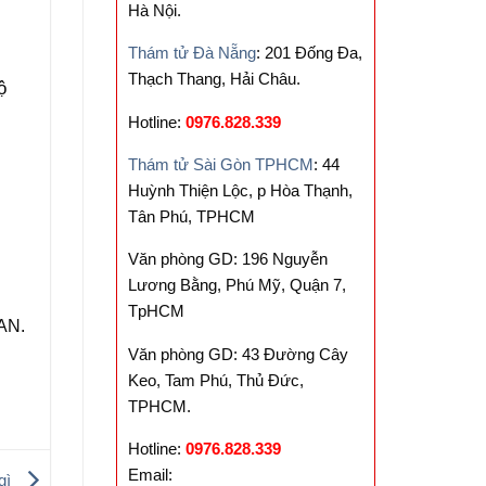
Hà Nội.
Thám tử Đà Nẵng
: 201 Đống Đa,
Thạch Thang, Hải Châu.
ộ
Hotline:
0976.828.339
Thám tử Sài Gòn TPHCM
: 44
Huỳnh Thiện Lộc, p Hòa Thạnh,
Tân Phú, TPHCM
c
Văn phòng GD: 196 Nguyễn
Lương Bằng, Phú Mỹ, Quận 7,
TpHCM
AN.
Văn phòng GD: 43 Đường Cây
Keo, Tam Phú, Thủ Đức,
TPHCM.
Hotline:
0976.828.339
Email:
 gì