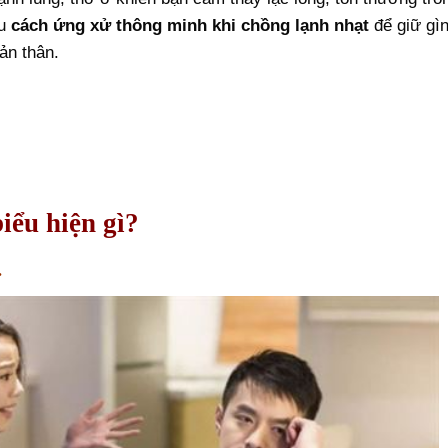
ểu
cách ứng xử thông minh khi chồng lạnh nhạt
để giữ gì
ản thân.
iểu hiện gì?
.