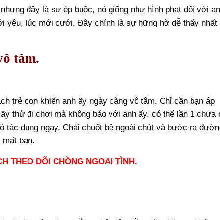
nhưng đây là sự ép buộc, nó giống như hình phạt đối với a
i yêu, lúc mới cưới. Đây chính là sự hững hờ dễ thấy nhất
vô tâm.
ch trẻ con khiến anh ấy ngày càng vô tâm. Chỉ cần bạn áp
 Hãy thử đi chơi mà không báo với anh ấy, có thể lần 1 chưa 
có tác dụng ngay. Chải chuốt bề ngoài chút và bước ra đườn
ợ mất bạn.
H THEO DÕI CHỒNG NGOẠI TÌNH.