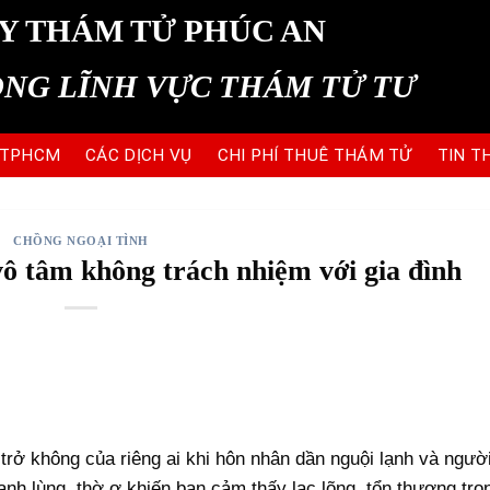
Y THÁM TỬ PHÚC AN
ONG LĨNH VỰC THÁM TỬ TƯ
 TPHCM
CÁC DỊCH VỤ
CHI PHÍ THUÊ THÁM TỬ
TIN T
CHỒNG NGOẠI TÌNH
vô tâm không trách nhiệm với gia đình
 trở không của riêng ai khi hôn nhân dần nguội lạnh và ngườ
ạnh lùng, thờ ơ khiến bạn cảm thấy lạc lõng, tổn thương tro