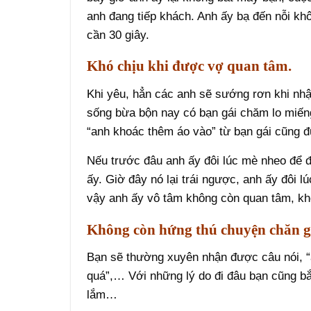
anh đang tiếp khách. Anh ấy bạ đến nỗi khô
cần 30 giây.
Khó chịu khi được vợ quan tâm.
Khi yêu, hẳn các anh sẽ sướng rơn khi nhậ
sống bừa bộn nay có bạn gái chăm lo miếng
“anh khoác thêm áo vào” từ bạn gái cũng đ
Nếu trước đâu anh ấy đôi lúc mè nheo để 
ấy. Giờ đây nó lại trái ngược, anh ấy đôi l
vậy anh ấy vô tâm không còn quan tâm, kh
Không còn hứng thú chuyện chăn g
Bạn sẽ thường xuyên nhận được câu nói, “a
quá”,… Với những lý do đi đâu bạn cũng b
lắm…