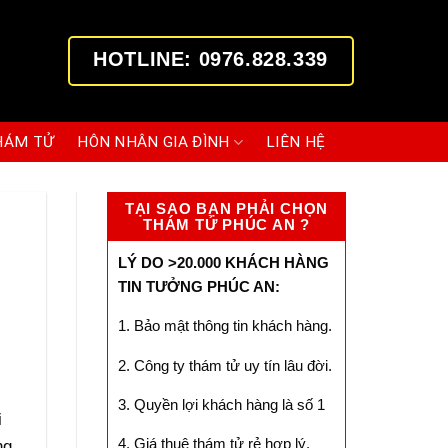
HOTLINE: 0976.828.339
HÁM TỬ
HÔN NHÂN GIA ĐÌNH
LIÊN HỆ
TẠI SAO BẠN PHẢI CHỌN
THÁM TỬ PHÚC AN ?
LÝ DO >20.000 KHÁCH HÀNG
TIN TƯỞNG PHÚC AN:
1. Bảo mật thông tin khách hàng.
2. Công ty thám tử uy tín lâu đời.
3. Quyền lợi khách hàng là số 1
i
4. Giá thuê thám tử rẻ hợp lý.
ng