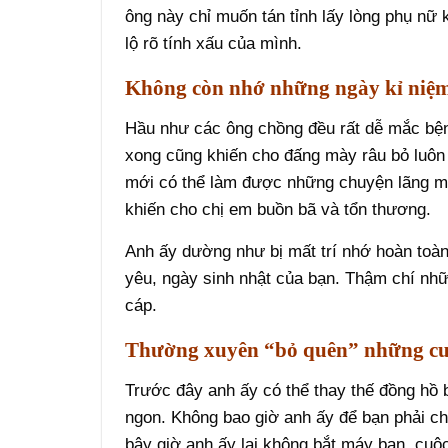
ông này chỉ muốn tán tỉnh lấy lòng phụ nữ
lộ rõ tính xấu của mình.
Không còn nhớ những ngày kỉ niệm
Hầu như các ông chồng đều rất dễ mắc bện
xong cũng khiến cho đấng mày râu bỏ luôn
mới có thể làm được những chuyện lãng m
khiến cho chị em buồn bã và tổn thương.
Anh ấy dường như bị mất trí nhớ hoàn toàn
yêu, ngày sinh nhật của bạn. Thậm chí nhữ
cáp.
Thường xuyên “bỏ quên” những cuộ
Trước đây anh ấy có thể thay thế đồng hồ b
ngon. Không bao giờ anh ấy để bạn phải c
bây giờ anh ấy lại không bắt máy bạn, cuộc 