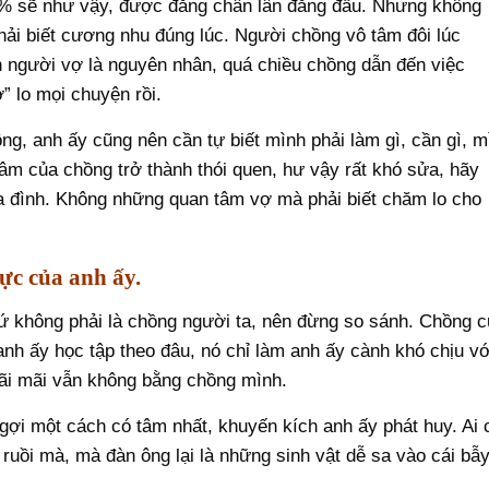
0% sẽ như vậy, được đằng chân lân đằng đầu. Nhưng không
hải biết cương nhu đúng lúc. Người chồng vô tâm đôi lúc
h người vợ là nguyên nhân, quá chiều chồng dẫn đến việc
” lo mọi chuyện rồi.
ng, anh ấy cũng nên cần tự biết mình phải làm gì, cần gì, m
 tâm của chồng trở thành thói quen, hư vậy rất khó sửa, hãy
a đình. Không những quan tâm vợ mà phải biết chăm lo cho
ực của anh ấy.
 không phải là chồng người ta, nên đừng so sánh. Chồng c
anh ấy học tập theo đâu, nó chỉ làm anh ấy cành khó chịu vớ
mãi mãi vẫn không bằng chồng mình.
gợi một cách có tâm nhất, khuyến kích anh ấy phát huy. Ai 
ruồi mà, mà đàn ông lại là những sinh vật dễ sa vào cái bẫ