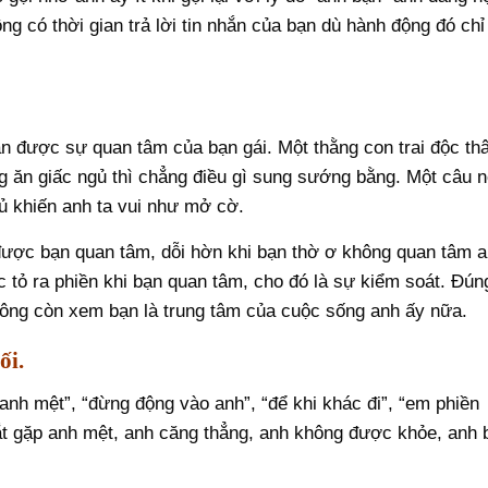
ng có thời gian trả lời tin nhắn của bạn dù hành động đó chỉ
n được sự quan tâm của bạn gái. Một thằng con trai độc th
 ăn giấc ngủ thì chẳng điều gì sung sướng bằng. Một câu n
ủ khiến anh ta vui như mở cờ.
được bạn quan tâm, dỗi hờn khi bạn thờ ơ không quan tâm 
úc tỏ ra phiền khi bạn quan tâm, cho đó là sự kiểm soát. Đún
ông còn xem bạn là trung tâm của cuộc sống anh ấy nữa.
ối.
nh mệt”, “đừng động vào anh”, “để khi khác đi”, “em phiền
ắt gặp anh mệt, anh căng thẳng, anh không được khỏe, anh 