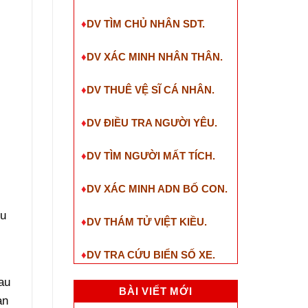
♦
DV TÌM CHỦ NHÂN SDT
.
♦
DV XÁC MINH NHÂN THÂN.
♦
DV THUÊ VỆ SĨ CÁ NHÂN.
♦
DV ĐIỀU TRA NGƯỜI YÊU.
♦
DV TÌM NGƯỜI MẤT TÍCH.
♦
DV XÁC MINH ADN BỐ CON.
ều
♦
DV THÁM TỬ VIỆT KIỀU.
♦
DV TRA CỨU BIỂN SỐ XE.
au
BÀI VIẾT MỚI
àn