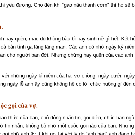
 khi yêu đương. Cho đến khi “gạo nấu thành cơm” thì họ sẽ 
.
h hay quên, mặc dù không bầu bì hay sinh nở gì hết. Kết h
 cả bản tính ga lăng lãng mạn. Các anh có nhớ ngày kỷ niệ
ạn cho người bạn đời. Nhưng chứng hay quên của các anh l
 với những ngày kỉ niệm của hai vợ chồng, ngày cưới, ngà
ng ngày lễ anh ấy cũng không hề có lời chúc huống gì đến 
c gọi của vợ.
áo thức của bạn, chủ động nhắn tin, gọi điện, chúc bạn ngủ
hờ tin nhắn, không bỏ nhỡ một cuộc gọi nào của bạn. Nhưng
gọi nhỡ anh ấy ít khi gọi lại với lý do “anh bận” anh đang h