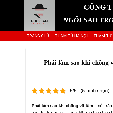
Skip
CÔNG T
to
content
NGÔI SAO TR
TRANG CHỦ
THÁM TỬ HÀ NỘI
THÁM TỬ
Phải làm sao khi chồng 
5/5 - (5 bình chọn)
Phải làm sao khi chồng vô tâm
– nỗi trăn
bạn đời trở nên xa cách. Những biểu hiện l