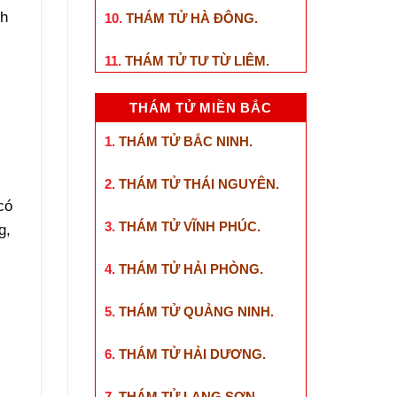
nh
10.
THÁM TỬ HÀ ĐÔNG
.
11.
THÁM TỬ TƯ TỪ LIÊM
.
THÁM TỬ MIỀN BẮC
1.
THÁM TỬ BẮC NINH
.
2.
THÁM TỬ THÁI NGUYÊN
.
có
3.
THÁM TỬ VĨNH PHÚC
.
g,
4.
THÁM TỬ HẢI PHÒNG
.
5.
THÁM TỬ QUẢNG NINH
.
6.
THÁM TỬ HẢI DƯƠNG
.
7.
THÁM TỬ LẠNG SƠN
.