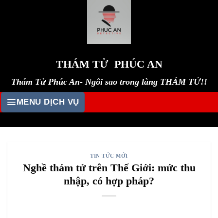
Skip
to
content
THÁM TỬ PHÚC AN
Thám Tử Phúc An- Ngôi sao trong làng THÁM TỬ!!
MENU DỊCH VỤ
TIN TỨC MỚI
Nghề thám tử trên Thế Giới: mức thu
nhập, có hợp pháp?