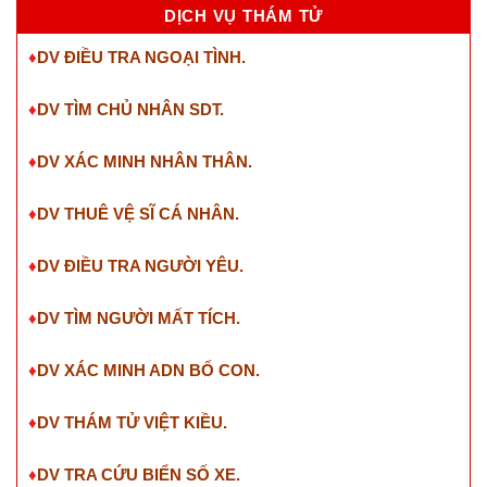
DỊCH VỤ THÁM TỬ
♦
DV ĐIỀU TRA NGOẠI TÌNH.
♦
DV TÌM CHỦ NHÂN SDT
.
♦
DV XÁC MINH NHÂN THÂN.
♦
DV THUÊ VỆ SĨ CÁ NHÂN.
♦
DV ĐIỀU TRA NGƯỜI YÊU.
♦
DV TÌM NGƯỜI MẤT TÍCH.
♦
DV XÁC MINH ADN BỐ CON.
♦
DV THÁM TỬ VIỆT KIỀU.
♦
DV TRA CỨU BIỂN SỐ XE.