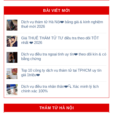
BÀI VIẾT MỚI
Dịch vụ thám tử Hà Nội❤️ bảng giá & kinh nghiệm
thuê mới 2026
Giá THUÊ THÁM TỬ TƯ điều tra theo dõi TỐT
nhất ❤️ 2026
Dịch vụ điều tra ngoại tình uy tín❤️ theo dõi kín & có
bằng chứng
Top 10 công ty dịch vụ thám tử tại TPHCM uy tín
giá 1triệu❤️
Dịch vụ điều tra nhân thân❤️🔍 Xác minh lý lịch
chính xác 100%
THÁM TỬ HÀ NỘI