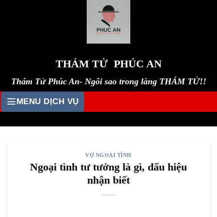
Skip
to
content
THÁM TỬ PHÚC AN
Thám Tử Phúc An- Ngôi sao trong làng THÁM TỬ!!
MENU DỊCH VỤ
VỢ NGOẠI TÌNH
Ngoại tình tư tưởng là gì, dấu hiệu
nhận biết