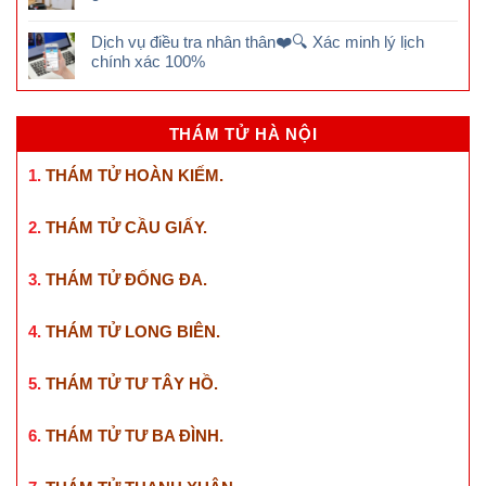
Dịch vụ điều tra nhân thân❤️🔍 Xác minh lý lịch
chính xác 100%
THÁM TỬ HÀ NỘI
1.
THÁM TỬ HOÀN KIẾM
.
2.
THÁM TỬ CẦU GIẤY
.
3.
THÁM TỬ ĐỐNG ĐA
.
4.
THÁM TỬ LONG BIÊN
.
5.
THÁM TỬ TƯ TÂY HỒ
.
6.
THÁM TỬ TƯ BA ĐÌNH
.