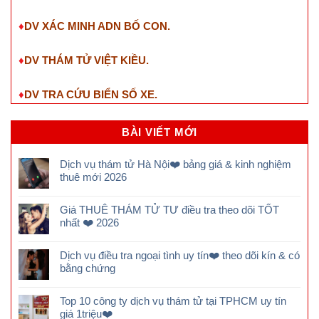
♦
DV XÁC MINH ADN BỐ CON.
♦
DV THÁM TỬ VIỆT KIỀU.
♦
DV TRA CỨU BIỂN SỐ XE.
BÀI VIẾT MỚI
Dịch vụ thám tử Hà Nội❤️ bảng giá & kinh nghiệm
thuê mới 2026
Giá THUÊ THÁM TỬ TƯ điều tra theo dõi TỐT
nhất ❤️ 2026
Dịch vụ điều tra ngoại tình uy tín❤️ theo dõi kín & có
bằng chứng
Top 10 công ty dịch vụ thám tử tại TPHCM uy tín
giá 1triệu❤️