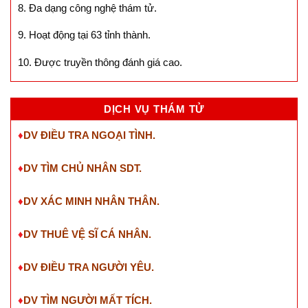
8. Đa dạng công nghệ thám tử.
9. Hoạt động tại 63 tỉnh thành.
10. Được truyền thông đánh giá cao.
DỊCH VỤ THÁM TỬ
♦
DV ĐIỀU TRA NGOẠI TÌNH.
♦
DV TÌM CHỦ NHÂN SDT
.
♦
DV XÁC MINH NHÂN THÂN.
♦
DV THUÊ VỆ SĨ CÁ NHÂN.
♦
DV ĐIỀU TRA NGƯỜI YÊU.
♦
DV TÌM NGƯỜI MẤT TÍCH.