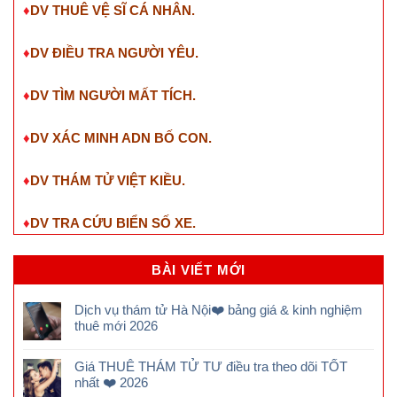
♦
DV THUÊ VỆ SĨ CÁ NHÂN.
♦
DV ĐIỀU TRA NGƯỜI YÊU.
♦
DV TÌM NGƯỜI MẤT TÍCH.
♦
DV XÁC MINH ADN BỐ CON.
♦
DV THÁM TỬ VIỆT KIỀU.
♦
DV TRA CỨU BIỂN SỐ XE.
BÀI VIẾT MỚI
Dịch vụ thám tử Hà Nội❤️ bảng giá & kinh nghiệm
thuê mới 2026
Giá THUÊ THÁM TỬ TƯ điều tra theo dõi TỐT
nhất ❤️ 2026