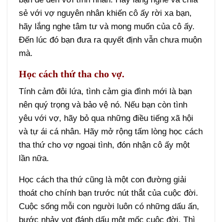
sẻ với vợ nguyên nhân khiến cô ấy rời xa bạn,
hãy lắng nghe tâm tư và mong muốn của cô ấy.
Đến lúc đó bạn đưa ra quyết định vẫn chưa muộn
mà.
Học cách thứ tha cho vợ.
Tính cảm đôi lứa, tình cảm gia đình mới là bạn
nên quý trọng và bảo vệ nó. Nếu bạn còn tình
yêu với vợ, hãy bỏ qua những điều tiếng xã hội
và tự ái cá nhân. Hãy mở rộng tấm lòng học cách
tha thứ cho vợ ngoại tình, đón nhận cô ấy một
lần nữa.
Học cách tha thứ cũng là một con đường giải
thoát cho chính bạn trước nút thắt của cuộc đời.
Cuộc sống mỗi con người luôn có những dấu ấn,
bước nhảy vọt đánh dấu một mốc cuộc đời. Thì