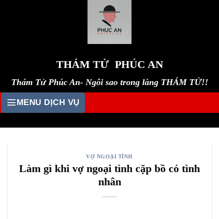
Skip
to
content
THÁM TỬ PHÚC AN
Thám Tử Phúc An- Ngôi sao trong làng THÁM TỬ!!
MENU DỊCH VỤ
VỢ NGOẠI TÌNH
Làm gì khi vợ ngoại tình cặp bồ có tình
nhân