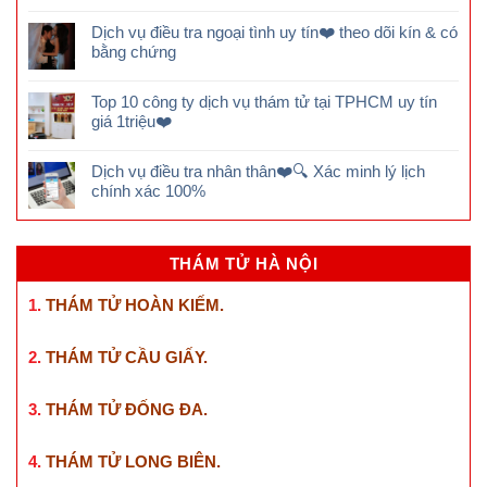
Dịch vụ điều tra ngoại tình uy tín❤️ theo dõi kín & có
bằng chứng
Top 10 công ty dịch vụ thám tử tại TPHCM uy tín
giá 1triệu❤️
Dịch vụ điều tra nhân thân❤️🔍 Xác minh lý lịch
chính xác 100%
THÁM TỬ HÀ NỘI
1.
THÁM TỬ HOÀN KIẾM
.
2.
THÁM TỬ CẦU GIẤY
.
3.
THÁM TỬ ĐỐNG ĐA
.
4.
THÁM TỬ LONG BIÊN
.