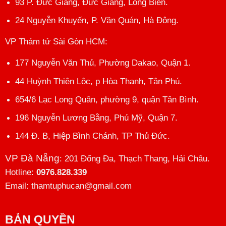
93 P. Đức Giang, Đức Giang, Long Biên.
24 Nguyễn Khuyến, P. Văn Quán, Hà Đông.
VP Thám tử Sài Gòn HCM
:
177 Nguyễn Văn Thủ, Phường Dakao, Quận 1.
44 Huỳnh Thiện Lộc, p Hòa Thạnh, Tân Phú.
654/6 Lạc Long Quân, phường 9, quận Tân Bình.
196 Nguyễn Lương Bằng, Phú Mỹ, Quận 7.
144 Đ. B, Hiệp Bình Chánh, TP Thủ Đức.
VP Đà Nẵng
: 201 Đống Đa, Thạch Thang, Hải Châu.
Hotline:
0976.828.339
Email: thamtuphucan@gmail.com
BẢN QUYỀN