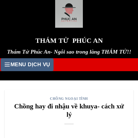
Skip
to
content
THÁM TỬ PHÚC AN
Thám Tử Phúc An- Ngôi sao trong làng THÁM TỬ!!
MENU DỊCH VỤ
CHỒNG NGOẠI TÌNH
Chồng hay đi nhậu về khuya- cách xử
lý