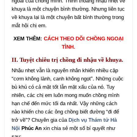
ngoài của chồng mình. Thỉnh thoảng nhậu nhẹt về
khuya là một chuyện bình thường. Nhưng liên tục
về khuya lại là một chuyện bất bình thường trong
mắt hội chị em.
XEM THÊM:
CÁCH THEO DÕI CHỒNG NGOẠI
TÌNH.
II. Tuyệt chiêu trị chồng đi nhậu về khuya.
Nhậu nhẹt vẫn là nguyên nhân khiến nhiều cặp
“cơm không lành, canh không ngọt”. Những cuộc
bù khú có cả mặt tốt lẫn mặt xấu của nó. Tuy
nhiên, các chị em luôn mong muốn chồng mình
hạn chế đến mức tối đa nhất. Vậy những cách
nào khiến cho các ông chồng biết đường “đi để
trở về”? Chuyên gia của
Dịch vụ Thám tử Hà
Nội
Phúc An
xin chia sẻ một số bí quyết như
sau: