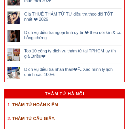
thuê mới 2026
Giá THUÊ THÁM TỬ TƯ điều tra theo dõi TỐT
nhất ❤️ 2026
Dịch vụ điều tra ngoại tình uy tín❤️ theo dõi kín & có
bằng chứng
Top 10 công ty dịch vụ thám tử tại TPHCM uy tín
giá 1triệu❤️
Dịch vụ điều tra nhân thân❤️🔍 Xác minh lý lịch
chính xác 100%
THÁM TỬ HÀ NỘI
1.
THÁM TỬ HOÀN KIẾM
.
2.
THÁM TỬ CẦU GIẤY
.