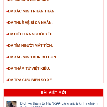
♦
DV XÁC MINH NHÂN THÂN.
♦
DV THUÊ VỆ SĨ CÁ NHÂN.
♦
DV ĐIỀU TRA NGƯỜI YÊU.
♦
DV TÌM NGƯỜI MẤT TÍCH.
♦
DV XÁC MINH ADN BỐ CON.
♦
DV THÁM TỬ VIỆT KIỀU.
♦
DV TRA CỨU BIỂN SỐ XE.
BÀI VIẾT MỚI
Dịch vụ thám tử Hà Nội❤️ bảng giá & kinh nghiệm