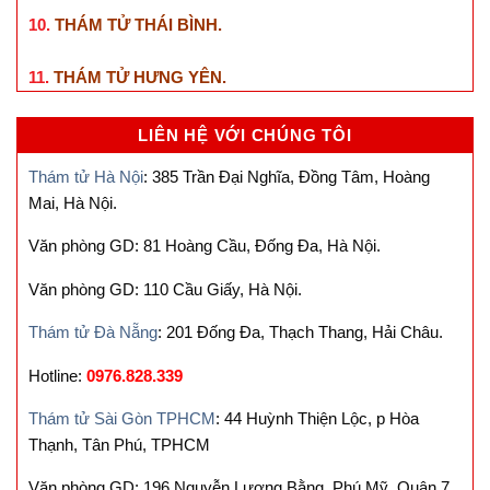
10.
THÁM TỬ THÁI BÌNH
.
11.
THÁM TỬ HƯNG YÊN
.
LIÊN HỆ VỚI CHÚNG TÔI
Thám tử Hà Nội
: 385 Trần Đại Nghĩa, Đồng Tâm, Hoàng
Mai, Hà Nội.
Văn phòng GD: 81 Hoàng Cầu, Đống Đa, Hà Nội.
Văn phòng GD: 110 Cầu Giấy, Hà Nội.
Thám tử Đà Nẵng
: 201 Đống Đa, Thạch Thang, Hải Châu.
Hotline:
0976.828.339
Thám tử Sài Gòn TPHCM
: 44 Huỳnh Thiện Lộc, p Hòa
Thạnh, Tân Phú, TPHCM
Văn phòng GD: 196 Nguyễn Lương Bằng, Phú Mỹ, Quận 7,