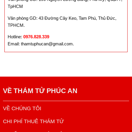
TpHCM
Văn phòng GD: 43 Đường Cây Keo, Tam Phú, Thủ Đức,
TPHCM.
Hotline:
0976.828.339
Email: thamtuphucan@gmail.com.
VỀ
THÁM TỬ PHÚC AN
VỀ CHÚNG TÔI
CHI PHÍ THUÊ THÁM TỬ