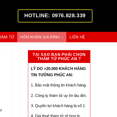
HOTLINE: 0976.828.339
HÁM TỬ
HÔN NHÂN GIA ĐÌNH
LIÊN HỆ
TẠI SAO BẠN PHẢI CHỌN
THÁM TỬ PHÚC AN ?
LÝ DO >20.000 KHÁCH HÀNG
TIN TƯỞNG PHÚC AN:
1. Bảo mật thông tin khách hàng.
2. Công ty thám tử uy tín lâu đời.
3. Quyền lợi khách hàng là số 1
ụ
4. Giá thuê thám tử rẻ hợp lý.