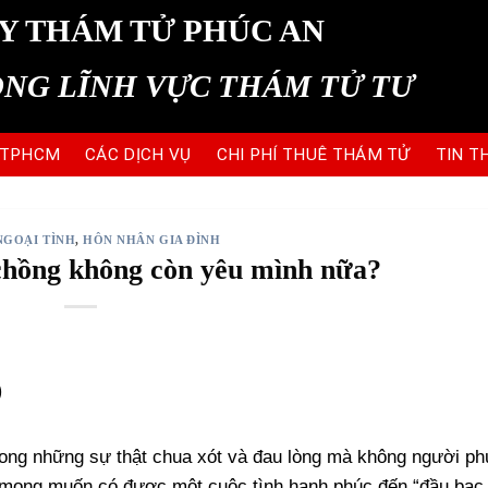
Y THÁM TỬ PHÚC AN
ONG LĨNH VỰC THÁM TỬ TƯ
 TPHCM
CÁC DỊCH VỤ
CHI PHÍ THUÊ THÁM TỬ
TIN T
GOẠI TÌNH
,
HÔN NHÂN GIA ĐÌNH
 chồng không còn yêu mình nữa?
)
rong những sự thật chua xót và đau lòng mà không người ph
 mong muốn có được một cuộc tình hạnh phúc đến “đầu bạc