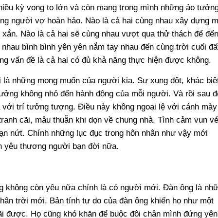
iều kỳ vọng to lớn và còn mang trong mình những ảo tưởn
ng người vợ hoàn hảo. Nào là cả hai cùng nhau xây dựng m
 xắn. Nào là cả hai sẽ cùng nhau vượt qua thử thách để đế
nhau bình bình yên yên nắm tay nhau đến cùng trời cuối đấ
ng vấn đề là cả hai có đủ khả năng thực hiện được không.
i là những mong muốn của người kia. Sự xung đột, khác biệ
hưởng không nhỏ đến hành động của mỗi người. Và rồi sau đ
 với trí tưởng tượng. Điều này không ngoại lệ với cánh mày
 tranh cãi, mâu thuẫn khi dọn về chung nhà. Tình cảm vun v
rạn nứt. Chính những lục đục trong hôn nhân như vậy mới
n yêu thương người bạn đời nữa.
ồng không còn yêu nữa chính là có người mới. Đàn ông là nh
hân trời mới. Bản tính tự do của đàn ông khiến họ như một
mãi được. Họ cũng khó khăn để buộc đôi chân mình đứng yên