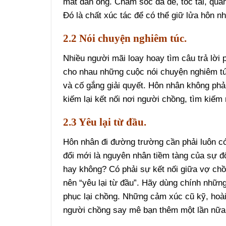
mắt đàn ông. Chăm sóc da dẻ, tóc tai, quầ
Đó là chất xúc tác để có thể giữ lửa hôn nh
2.2 Nói chuyện nghiêm túc.
Nhiều người mãi loay hoay tìm câu trả lời
cho nhau những cuộc nói chuyện nghiêm tú
và cố gắng giải quyết. Hôn nhân không phả
kiếm lại kết nối nơi người chồng, tìm kiếm
2.3 Yêu lại từ đầu.
Hôn nhân đi đường trường cần phải luôn c
đổi mới là nguyên nhân tiềm tàng của sự đ
hay không? Có phải sự kết nối giữa vợ chồ
nên “yêu lại từ đầu”. Hãy dùng chính những
phục lại chồng. Những cảm xúc cũ kỹ, hoài
người chồng say mê bạn thêm một lần nữa