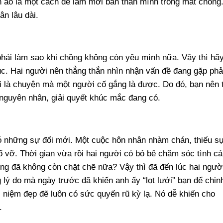
n áo là một cách để làm mới bản thân mình trong mắt chồng
ân lâu dài.
 phải làm sao khi chồng không còn yêu mình nữa. Vậy thì hã
c. Hai người nên thẳng thắn nhìn nhận vấn đề đang gặp phả
i là chuyện mà một người cố gắng là được. Do đó, bạn nên 
 nguyên nhân, giải quyết khúc mắc đang có.
ó những sự đổi mới. Một cuộc hôn nhân nhàm chán, thiếu s
ổ vỡ. Thời gian vừa rồi hai người có bỏ bê chăm sóc tình c
ng đã không còn chặt chẽ nữa? Vậy thì đã đến lúc hai ngườ
 lý do mà ngày trước đã khiến anh ấy “lọt lưới” bạn để chin
 niệm đẹp đẽ luôn có sức quyến rũ kỳ lạ. Nó dễ khiến cho
.