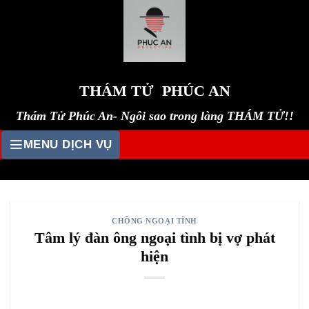
Skip
to
content
THÁM TỬ PHÚC AN
Thám Tử Phúc An- Ngôi sao trong làng THÁM TỬ!!
MENU DỊCH VỤ
CHỒNG NGOẠI TÌNH
Tâm lý đàn ông ngoại tình bị vợ phát
hiện