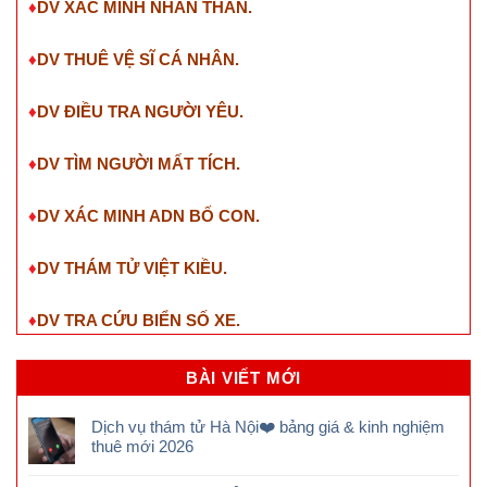
♦
DV XÁC MINH NHÂN THÂN.
♦
DV THUÊ VỆ SĨ CÁ NHÂN.
♦
DV ĐIỀU TRA NGƯỜI YÊU.
♦
DV TÌM NGƯỜI MẤT TÍCH.
♦
DV XÁC MINH ADN BỐ CON.
♦
DV THÁM TỬ VIỆT KIỀU.
♦
DV TRA CỨU BIỂN SỐ XE.
BÀI VIẾT MỚI
Dịch vụ thám tử Hà Nội❤️ bảng giá & kinh nghiệm
thuê mới 2026