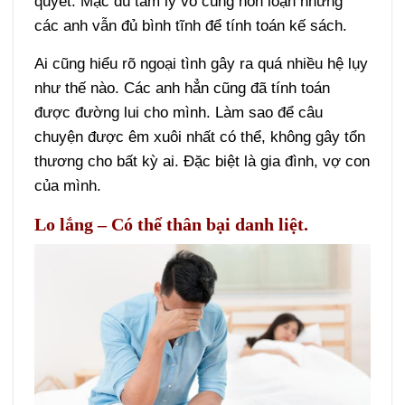
quyết. Mặc dù tâm lý vô cùng hỗn loạn nhưng
các anh vẫn đủ bình tĩnh để tính toán kế sách.
Ai cũng hiểu rõ ngoại tình gây ra quá nhiều hệ lụy
như thế nào. Các anh hẳn cũng đã tính toán
được đường lui cho mình. Làm sao để câu
chuyện được êm xuôi nhất có thể, không gây tổn
thương cho bất kỳ ai. Đặc biệt là gia đình, vợ con
của mình.
Lo lắng – Có thể thân bại danh liệt.