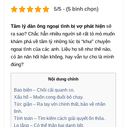
5/5 - (5 bình chọn)
Tâm lý đàn ông ngoại tình bị vợ phát hiện
sẽ
ra sao? Chắc hẳn nhiều người sẽ rất tò mò muốn
khám phá về tâm lý những lúc bị “khui” chuyện
ngoại tình của các anh. Liệu họ sẽ như thế nào,
có ăn năn hối hận không, hay vẫn tự cho là mình
đúng?
Nội dung chính
Bao biện – Chối cãi quanh co.
Xấu hổ – Muốn cong đuôi bỏ chạy.
Tức giận – Ra tay với chính thất, bảo vệ nhân
tình.
Tính toán – Tìm kiếm cách giải quyết ổn thỏa.
Lo lắng – Có thể thân bại danh liệt.