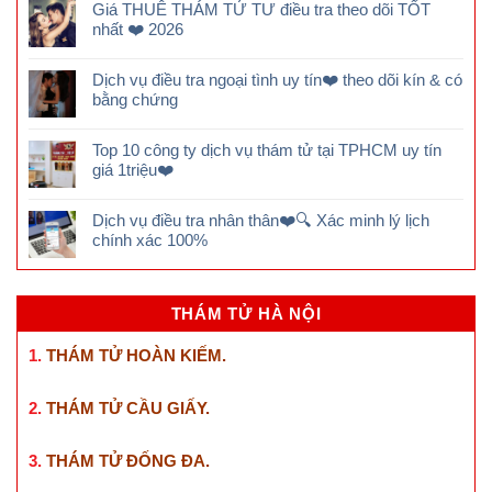
Giá THUÊ THÁM TỬ TƯ điều tra theo dõi TỐT
nhất ❤️ 2026
Dịch vụ điều tra ngoại tình uy tín❤️ theo dõi kín & có
bằng chứng
Top 10 công ty dịch vụ thám tử tại TPHCM uy tín
giá 1triệu❤️
Dịch vụ điều tra nhân thân❤️🔍 Xác minh lý lịch
chính xác 100%
THÁM TỬ HÀ NỘI
1.
THÁM TỬ HOÀN KIẾM
.
2.
THÁM TỬ CẦU GIẤY
.
3.
THÁM TỬ ĐỐNG ĐA
.