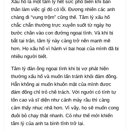
Xấu hổ là một tâm lý hết sức phổ biến khi bản
thân làm việc gì đó có lỗi. Đương nhiên các anh
chàng đi “vụng trộm” cũng thế. Tâm lý xấu hổ
chắc chắn thường trực xuyên suốt từ ngày họ
bước chân vào con đường ngoại tình. Và khi bị
bắt tại trận, tâm lý này càng trở nên mạnh mẽ
hơn. Họ xấu hổ vì hành vi bại hoại của mình đã bị
nhiều người biết.
Tâm lý đàn ông ngoại tình khi bị vợ phát hiện
thường xấu hổ và muốn lẩn tránh khỏi đám đông.
Hẳn không ai muốn khuôn mặt của mình được
đám đông chỉ trỏ chê trách. Với người có tính tự
tôn cao và sĩ diện như cánh mày râu thì càng
cảm thấy nhục nhã hơn. Vì vậy, họ sẽ muốn cong
đuôi bỏ chạy thật nhanh. Có như thế mới khiến
tâm lý của anh ta bình tĩnh trở lại.