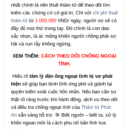
nhất chính là nên thuê thám tử để theo dõi tìm
kiếm các chứng cứ có giá trị. Chỉ với
chi phí thuê
thám tử
từ
1.000.000
VND/ ngày, người vợ sẽ có
đầy đủ mọi thứ trong tay. Đó chính là con dao
sắc nhọn, là ác mộng khiến người chồng phải sợ
hãi và run rẫy không ngừng.
XEM THÊM:
CÁCH THEO DÕI CHỒNG NGOẠI
TÌNH.
Hiểu rõ
tâm lý đàn ông ngoại tình bị vợ phát
hiện
sẽ giúp bạn bình tĩnh ứng phó và giành lại
quyền kiểm soát cuộc hôn nhân. Nếu bạn cần sự
thật rõ ràng trước khi hành động,
dịch vụ theo dõi
và điều tra chồng ngoại tình
của
Thám tử Phúc
An
sẵn sàng hỗ trợ. 🎯 Biết người – biết ta, xử lý
khôn ngoan mới là cách phụ nữ bản lĩnh lựa