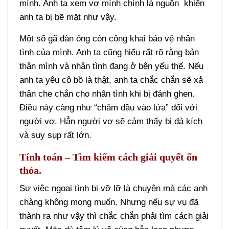
mình. Anh ta xem vợ mình chính là nguồn khiến
anh ta bị bẽ mặt như vậy.
Một số gã đàn ông còn công khai bảo vệ nhân
tình của mình. Anh ta cũng hiểu rất rõ rằng bản
thân mình và nhân tình đang ở bên yếu thế. Nếu
anh ta yêu cô bồ là thật, anh ta chắc chắn sẽ xả
thân che chắn cho nhân tình khi bị đánh ghen.
Điều này càng như “châm dầu vào lửa” đối với
người vợ. Hẳn người vợ sẽ cảm thấy bị đả kích
và suy sụp rất lớn.
Tính toán – Tìm kiếm cách giải quyết ổn
thỏa.
Sự việc ngoại tình bị vỡ lỡ là chuyện mà các anh
chàng không mong muốn. Nhưng nếu sự vụ đã
thành ra như vậy thì chắc chắn phải tìm cách giải