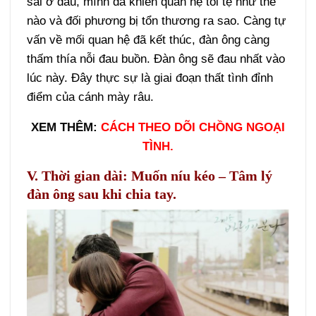
sai ở đâu, mình đã khiến quan hệ tồi tệ như thế
nào và đối phương bị tổn thương ra sao. Càng tự
vấn về mối quan hệ đã kết thúc, đàn ông càng
thấm thía nỗi đau buồn. Đàn ông sẽ đau nhất vào
lúc này. Đây thực sự là giai đoạn thất tình đỉnh
điểm của cánh mày râu.
XEM THÊM:
CÁCH THEO DÕI CHỒNG NGOẠI
TÌNH.
V. Thời gian dài: Muốn níu kéo – Tâm lý
đàn ông sau khi chia tay.