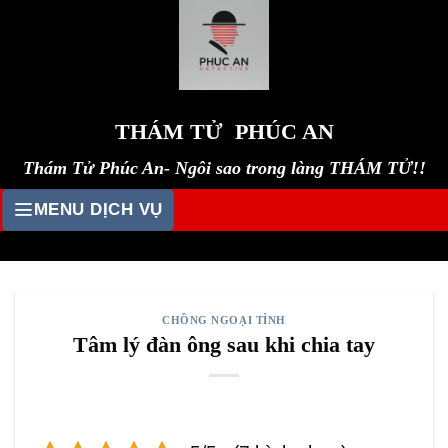
Skip
to
content
THÁM TỬ PHÚC AN
Thám Tử Phúc An- Ngôi sao trong làng THÁM TỬ!!
MENU DỊCH VỤ
CHỒNG NGOẠI TÌNH
Tâm lý đàn ông sau khi chia tay