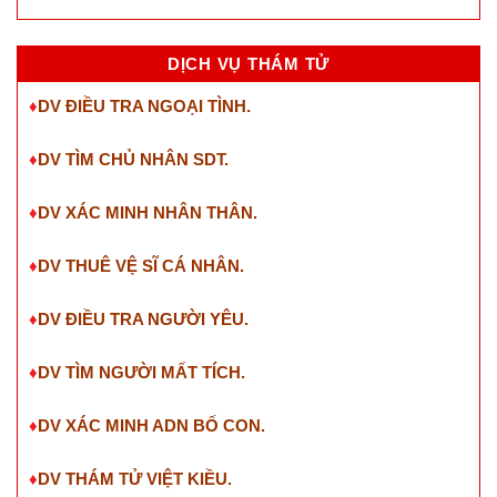
DỊCH VỤ THÁM TỬ
♦
DV ĐIỀU TRA NGOẠI TÌNH.
♦
DV TÌM CHỦ NHÂN SDT
.
♦
DV XÁC MINH NHÂN THÂN.
♦
DV THUÊ VỆ SĨ CÁ NHÂN.
♦
DV ĐIỀU TRA NGƯỜI YÊU.
♦
DV TÌM NGƯỜI MẤT TÍCH.
♦
DV XÁC MINH ADN BỐ CON.
♦
DV THÁM TỬ VIỆT KIỀU.