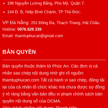
196 Nguyễn Lương Bằng, Phú Mỹ, Quận 7.
144 Đ. B, Hiệp Bình Chánh, TP Thủ Đức.
VP Đà Nẵng
: 201 Đống Đa, Thạch Thang, Hải Châu.
Hotline:
0976.828.339
Email: thamtuphucan@gmail.com
BẢN QUYỀN
Bản quyền thuộc thám tử Phúc An. Các đơn vị cá
nhân sao chép nội dung nhớ ghi rõ nguồn:
thamtuphucan.com Tất cả hành vi sao chép, đăng tải
lại của cá nhân tổ chức khác mà chưa được sự đồng
ý rõ ràng bằng văn bản đều vi phạm chính sách bản
quyền nội dung số của DCMA.
Chịu trách nhiệm nội dung:
Thanh Hân
.