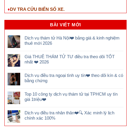
♦
DV TRA CỨU BIỂN SỐ XE.
BÀI VIẾT MỚI
Dịch vụ thám tử Hà Nội❤️ bảng giá & kinh nghiệm
thuê mới 2026
Giá THUÊ THÁM TỬ TƯ điều tra theo dõi TỐT
nhất ❤️ 2026
Dịch vụ điều tra ngoại tình uy tín❤️ theo dõi kín & có
bằng chứng
Top 10 công ty dịch vụ thám tử tại TPHCM uy tín
giá 1triệu❤️
Dịch vụ điều tra nhân thân❤️🔍 Xác minh lý lịch
chính xác 100%