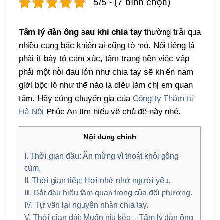
5/5 - (7 bình chọn)
Tâm lý đàn ông sau khi chia tay
thường trải qua
nhiều cung bậc khiến ai cũng tò mò. Nổi tiếng là
phái ít bày tỏ cảm xúc, tâm trạng nên việc vấp
phải một nỗi đau lớn như chia tay sẽ khiến nam
giới bộc lộ như thế nào là điều làm chị em quan
tâm.
Hãy cùng chuyên gia của
Công ty Thám tử
Hà Nội
Phúc An tìm hiểu về chủ đề này nhé.
Nội dung chính
I. Thời gian đầu: Ăn mừng vì thoát khỏi gông
cùm.
II. Thời gian tiếp: Hơi nhớ nhớ người yêu.
III. Bắt đầu hiểu tầm quan trọng của đối phương.
IV. Tự vấn lại nguyên nhân chia tay.
V. Thời gian dài: Muốn níu kéo – Tâm lý đàn ông