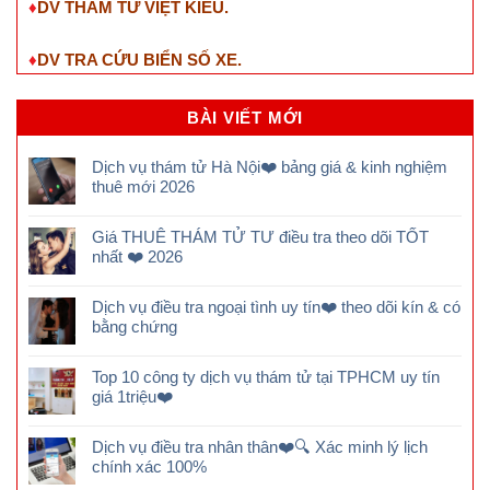
♦
DV THÁM TỬ VIỆT KIỀU.
♦
DV TRA CỨU BIỂN SỐ XE.
BÀI VIẾT MỚI
Dịch vụ thám tử Hà Nội❤️ bảng giá & kinh nghiệm
thuê mới 2026
Giá THUÊ THÁM TỬ TƯ điều tra theo dõi TỐT
nhất ❤️ 2026
Dịch vụ điều tra ngoại tình uy tín❤️ theo dõi kín & có
bằng chứng
Top 10 công ty dịch vụ thám tử tại TPHCM uy tín
giá 1triệu❤️
Dịch vụ điều tra nhân thân❤️🔍 Xác minh lý lịch
chính xác 100%