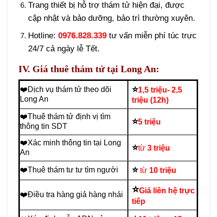
Trang thiết bị hỗ trợ thám tử hiện đại, được
cập nhật và bảo dưỡng, bảo trì thường xuyên.
Hotline:
0976.828.339
tư vấn miễn phí túc trực
24/7 cả ngày lễ Tết.
IV. Giá thuê thám tử tại Long An:
⭐
❤️Dịch vụ thám tử theo dõi
1,5 triệu- 2,5
Long An
triệu (12h)
❤️Thuê thám tử định vị tìm
⭐
5 triệu
thông tin SDT
❤️Xác minh thông tin tại Long
⭐
từ
3 triệu
An
⭐
❤️Thuê thám tư tư tìm người
từ
10 triệu
⭐
Giá liên hệ trực
❤️Điều tra hàng giả hàng nhái
tiếp