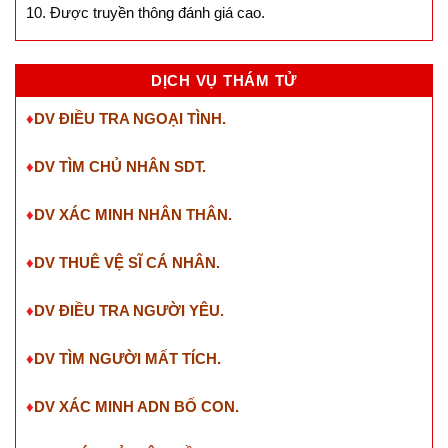
10. Được truyền thông đánh giá cao.
DỊCH VỤ THÁM TỬ
♦
DV ĐIỀU TRA NGOẠI TÌNH.
♦
DV TÌM CHỦ NHÂN SDT
.
♦
DV XÁC MINH NHÂN THÂN.
♦
DV THUÊ VỆ SĨ CÁ NHÂN.
♦
DV ĐIỀU TRA NGƯỜI YÊU.
♦
DV TÌM NGƯỜI MẤT TÍCH.
♦
DV XÁC MINH ADN BỐ CON.