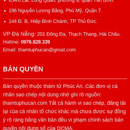
654/6 Lạc Long Quân, phường 9, quận Tân Bình.
196 Nguyễn Lương Bằng, Phú Mỹ, Quận 7.
144 Đ. B, Hiệp Bình Chánh, TP Thủ Đức.
VP Đà Nẵng
: 201 Đống Đa, Thạch Thang, Hải Châu.
Hotline:
0976.828.339
Email: thamtuphucan@gmail.com
BẢN QUYỀN
Bản quyền thuộc thám tử Phúc An. Các đơn vị cá
nhân sao chép nội dung nhớ ghi rõ nguồn:
thamtuphucan.com Tất cả hành vi sao chép, đăng tải
lại của cá nhân tổ chức khác mà chưa được sự đồng
ý rõ ràng bằng văn bản đều vi phạm chính sách bản
quyền nội dung số của DCMA.