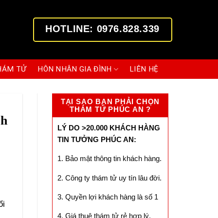
HOTLINE: 0976.828.339
HÁM TỬ
HÔN NHÂN GIA ĐÌNH
LIÊN HỆ
TẠI SAO BẠN PHẢI CHỌN
THÁM TỬ PHÚC AN ?
ch
LÝ DO >20.000 KHÁCH HÀNG
TIN TƯỞNG PHÚC AN:
1. Bảo mật thông tin khách hàng.
2. Công ty thám tử uy tín lâu đời.
3. Quyền lợi khách hàng là số 1
ổi
4. Giá thuê thám tử rẻ hợp lý.