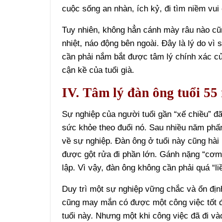
cuộc sống an nhàn, ích kỷ, đi tìm niềm vui
Tuy nhiên, không hẳn cánh mày râu nào cũn
nhiệt, náo động bên ngoài. Đây là lý do vì 
cần phải nắm bắt được tâm lý chính xác c
cận kề của tuổi già.
IV. Tâm lý đàn ông tuổi 55
Sự nghiệp của người tuổi gần “xế chiều” đã
sức khỏe theo đuổi nó. Sau nhiều năm phấ
về sự nghiệp. Đàn ông ở tuổi này cũng hài
được gột rửa đi phần lớn. Gánh nặng “cơm á
lập. Vì vậy, đàn ông không cần phải quá “l
Duy trì một sự nghiệp vững chắc và ổn định
cũng may mắn có được một công việc tốt để 
tuổi này. Nhưng một khi công việc đã đi và