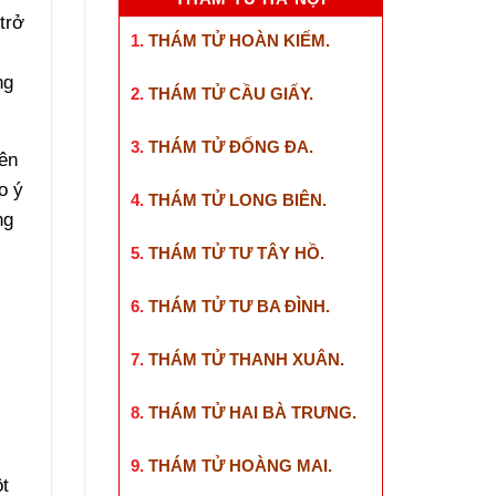
trở
1.
THÁM TỬ HOÀN KIẾM
.
ng
2.
THÁM TỬ CẦU GIẤY
.
3.
THÁM TỬ ĐỐNG ĐA
.
iên
o ý
4.
THÁM TỬ LONG BIÊN
.
ng
5.
THÁM TỬ TƯ TÂY HỒ
.
6.
THÁM TỬ TƯ BA ĐÌNH
.
7.
THÁM TỬ THANH XUÂN
.
8.
THÁM TỬ HAI BÀ TRƯNG
.
9.
THÁM TỬ HOÀNG MAI
.
ột