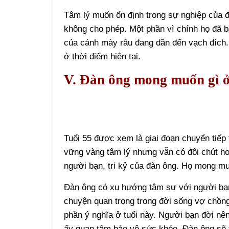
Tâm lý muốn ổn định trong sự nghiệp của đ
không cho phép. Một phần vì chính họ đã 
của cánh mày râu đang dần đến vạch đích.
ở thời điểm hiện tại.
V. Đàn ông mong muốn gì ở
Tuổi 55 được xem là giai đoạn chuyển tiếp 
vững vàng tâm lý nhưng vẫn có đôi chút h
người bạn, tri kỷ của đàn ông. Họ mong mu
Đàn ông có xu hướng tâm sự với người bạn 
chuyện quan trọng trong đời sống vợ chồn
phần ý nghĩa ở tuổi này. Người bạn đời nê
ấy quan tâm bảo vệ sức khỏe. Đàn ông sẽ 