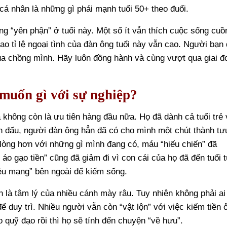
 cá nhân là những gì phái mạnh tuổi 50+ theo đuổi.
g “yên phận” ở tuổi này. Một số ít vẫn thích cuộc sống cuồ
sao tỉ lệ ngoại tình của đàn ông tuổi này vẫn cao. Người bạn 
ủa chồng mình. Hãy luôn đồng hành và cùng vượt qua giai đ
 muốn gì với sự nghiệp?
 không còn là ưu tiên hàng đầu nữa. Họ đã dành cả tuổi trẻ 
n đấu, người đàn ông hẳn đã có cho mình một chút thành tự
 lòng hơn với những gì mình đang có, máu “hiếu chiến” đã
o gạo tiền” cũng đã giảm đi vì con cái của họ đã đến tuổi 
iều mạng” bên ngoài để kiếm sống.
 là tâm lý của nhiều cánh mày râu. Tuy nhiên không phải ai
duy trì. Nhiều người vẫn còn “vật lộn” với việc kiếm tiền 
o quỹ đạo rồi thì họ sẽ tính đến chuyện “về hưu”.