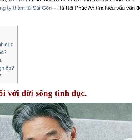
ng ty thám tử Sài Gòn
– Hà Nội Phúc An tìm hiểu sâu vấn đ
nh dục.
ỏe?
ụ.
nghiệp?
?
ối với đời sống tình dục.