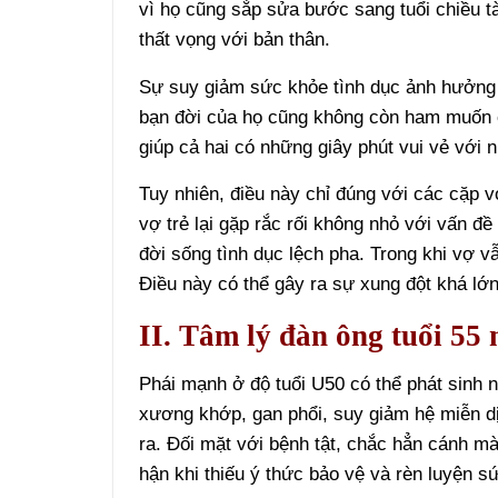
vì họ cũng sắp sửa bước sang tuổi chiều t
thất vọng với bản thân.
Sự suy giảm sức khỏe tình dục ảnh hưởng
bạn đời của họ cũng không còn ham muốn ca
giúp cả hai có những giây phút vui vẻ với 
Tuy nhiên, điều này chỉ đúng với các cặp 
vợ trẻ lại gặp rắc rối không nhỏ với vấn đề
đời sống tình dục lệch pha. Trong khi vợ 
Điều này có thể gây ra sự xung đột khá lớn
II. Tâm lý đàn ông tuổi 55
Phái mạnh ở độ tuổi U50 có thể phát sinh 
xương khớp, gan phổi, suy giảm hệ miễn d
ra. Đối mặt với bệnh tật, chắc hẳn cánh m
hận khi thiếu ý thức bảo vệ và rèn luyện sứ