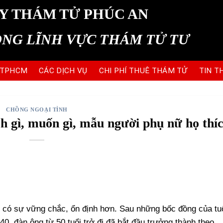
Y THÁM TỬ PHÚC AN
ONG LĨNH VỰC THÁM TỬ TƯ
 TPHCM
CÁC DỊCH VỤ
CHI PHÍ THUÊ THÁM TỬ
TIN T
CHỒNG NGOẠI TÌNH
ch gì, muốn gì, mẫu người phụ nữ họ thí
 có sự vững chắc, ổn định hơn. Sau những bốc đồng của tu
40, đàn ông từ 50 tuổi trở đi đã bắt đầu trưởng thành theo