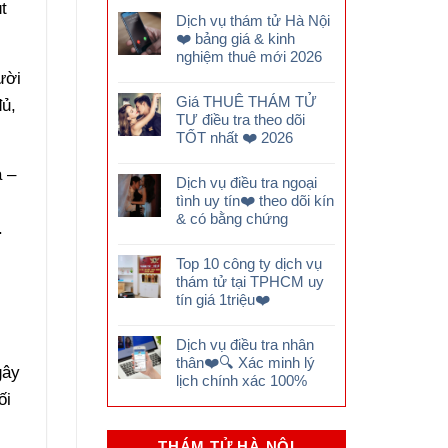
t
Dịch vụ thám tử Hà Nội
❤️ bảng giá & kinh
nghiệm thuê mới 2026
ười
Giá THUÊ THÁM TỬ
đủ,
TƯ điều tra theo dõi
TỐT nhất ❤️ 2026
à –
Dịch vụ điều tra ngoại
tình uy tín❤️ theo dõi kín
& có bằng chứng
.
Top 10 công ty dịch vụ
thám tử tại TPHCM uy
tín giá 1triệu❤️
Dịch vụ điều tra nhân
thân❤️🔍 Xác minh lý
gây
lịch chính xác 100%
ối
THÁM TỬ HÀ NỘI