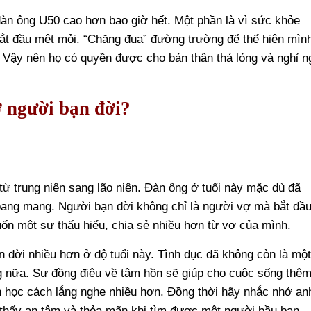
àn ông U50 cao hơn bao giờ hết. Một phần là vì sức khỏe
bắt đầu mệt mỏi. “Chặng đua” đường trường để thể hiện mìn
 Vậy nên họ có quyền được cho bản thân thả lỏng và nghỉ n
 người bạn đời?
từ trung niên sang lão niên. Đàn ông ở tuổi này mặc dù đã
oang mang. Người bạn đời không chỉ là người vợ mà bắt đầu
ốn một sự thấu hiểu, chia sẻ nhiều hơn từ vợ của mình.
đời nhiều hơn ở độ tuổi này. Tình dục đã không còn là mộ
g nữa. Sự đồng điệu về tâm hồn sẽ giúp cho cuộc sống thê
n học cách lắng nghe nhiều hơn. Đồng thời hãy nhắc nhở an
thấy an tâm và thỏa mãn khi tìm được một người bầu bạn,