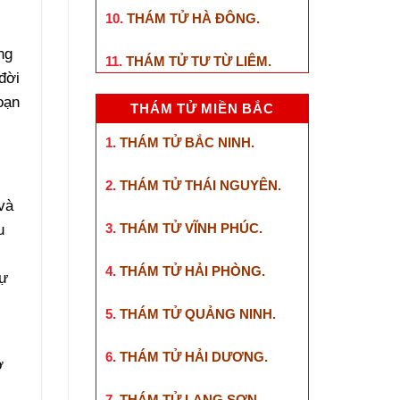
10.
THÁM TỬ HÀ ĐÔNG
.
ng
11.
THÁM TỬ TƯ TỪ LIÊM
.
đời
oạn
THÁM TỬ MIỀN BẮC
1.
THÁM TỬ BẮC NINH
.
2.
THÁM TỬ THÁI NGUYÊN
.
và
3.
THÁM TỬ VĨNH PHÚC
.
u
4.
THÁM TỬ HẢI PHÒNG
.
tự
5.
THÁM TỬ QUẢNG NINH
.
6.
THÁM TỬ HẢI DƯƠNG
.
ở
7.
THÁM TỬ LẠNG SƠN
.