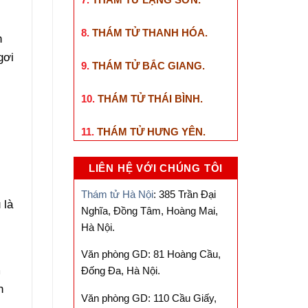
8.
THÁM TỬ THANH HÓA
.
h
gơi
9.
THÁM TỬ BẮC GIANG
.
10.
THÁM TỬ THÁI BÌNH
.
11.
THÁM TỬ HƯNG YÊN
.
LIÊN HỆ VỚI CHÚNG TÔI
Thám tử Hà Nội
: 385 Trần Đại
 là
Nghĩa, Đồng Tâm, Hoàng Mai,
Hà Nội.
t
Văn phòng GD: 81 Hoàng Cầu,
m
Đống Đa, Hà Nội.
h
Văn phòng GD: 110 Cầu Giấy,