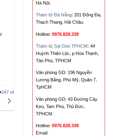
Hà Nội.
Thám tử Đà Nẵng
: 201 Đống Đa,
Thạch Thang, Hải Châu.
u
Hotline:
0976.828.339
Thám tử Sài Gòn TPHCM
: 44
Huỳnh Thiện Lộc, p Hòa Thạnh,
Tân Phú, TPHCM
Văn phòng GD: 196 Nguyễn
Lương Bằng, Phú Mỹ, Quận 7,
TpHCM
️247 rẻ
Văn phòng GD: 43 Đường Cây
Keo, Tam Phú, Thủ Đức,
TPHCM.
Hotline:
0976.828.339
Email: