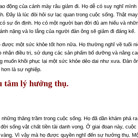
ao động của cánh mày râu giảm đi. Họ dễ có suy nghĩ mình 
h. Đây là lúc đòi hỏi sự lạc quan trong cuộc sống. Thật may
ã có sự ổn định. Họ có một người bạn đời đủ am hiểu và nhữ
gánh nặng và lo lắng của người đàn ông sẽ giảm đi đáng kể.
 được một sức khỏe tốt hơn nữa. Họ thường nghĩ về tuổi n
p nhận điều trị, sử dụng các sản phẩm bổ dưỡng và nâng ca
g muốn khôi phục lại một sức khỏe dẻo dai như xưa. Đàn ô
 hơn là sự nghiệp.
u tâm lý hưởng thụ.
đủ những thăng trầm trong cuộc sống. Họ đã dần khám phá ra
ời sống vật chất tiền tài danh vọng. Ở giai đoạn này, cuộc
 vàng. Vì vậy mà họ được quyền nghĩ đến sự hưởng thụ. M