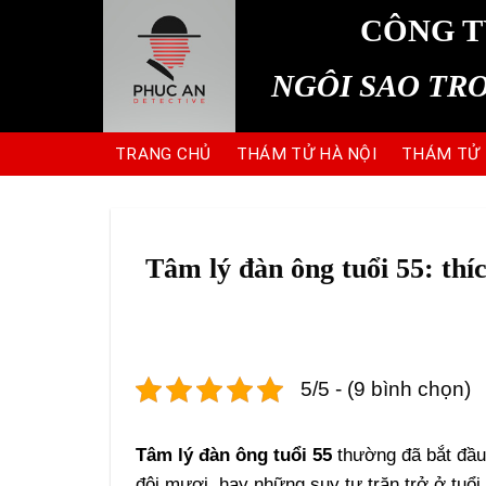
Skip
CÔNG T
to
content
NGÔI SAO TR
TRANG CHỦ
THÁM TỬ HÀ NỘI
THÁM TỬ
Tâm lý đàn ông tuổi 55: thí
5/5 - (9 bình chọn)
Tâm lý đàn ông tuổi 55
thường đã bắt đầu
đôi mươi, hay những suy tư trăn trở ở tuổi 