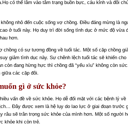
à.Họ có thể lâm vào tâm trạng buồn bực, cáu kỉnh và đôi chú
 không nhỏ đến cuộc sống vợ chồng. Điều đáng mừng là ng
o ở tuổi này. Họ duy trì đời sống tình dục ở mức độ vừa 
nhau hơn.
vợ chồng có sự tương đồng về tuổi tác. Một số cặp chồng gi
 suy giảm tình dục này. Sự chênh lệch tuổi tác sẽ khiến cho
vẫn còn đang hừng hực thì chồng đã “yểu xìu” không còn sức
 giữa các cặp đôi.
 muốn gì ở sức khỏe?
nhiều vấn đề về sức khỏe. Họ dễ đối mặt với các bệnh lý về
ịch… Đây được xem là hệ lụy do lao lực ở giai đoạn trước 
ày râu sẽ trân trọng sức khỏe của mình hơn. Một số người h
c khỏe khi còn trẻ.