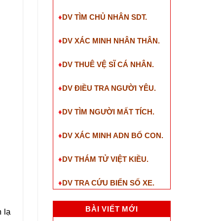
♦
DV TÌM CHỦ NHÂN SDT
.
♦
DV XÁC MINH NHÂN THÂN.
♦
DV THUÊ VỆ SĨ CÁ NHÂN.
♦
DV ĐIỀU TRA NGƯỜI YÊU.
♦
DV TÌM NGƯỜI MẤT TÍCH.
♦
DV XÁC MINH ADN BỐ CON.
♦
DV THÁM TỬ VIỆT KIỀU.
♦
DV TRA CỨU BIỂN SỐ XE.
BÀI VIẾT MỚI
 lạ