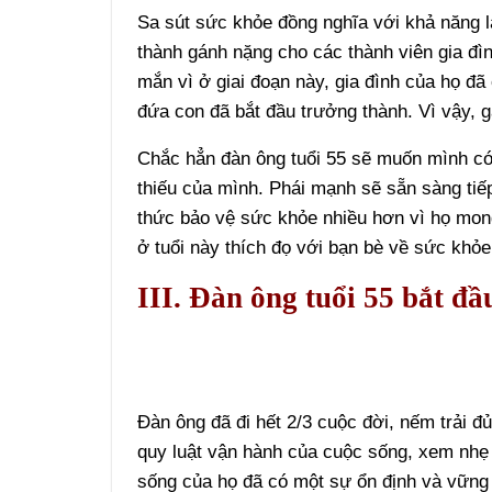
Sa sút sức khỏe đồng nghĩa với khả năng l
thành gánh nặng cho các thành viên gia đìn
mắn vì ở giai đoạn này, gia đình của họ đ
đứa con đã bắt đầu trưởng thành. Vì vậy, 
Chắc hẳn đàn ông tuổi 55 sẽ muốn mình có
thiếu của mình. Phái mạnh sẽ sẵn sàng tiế
thức bảo vệ sức khỏe nhiều hơn vì họ mon
ở tuổi này thích đọ với bạn bè về sức khỏe
III. Đàn ông tuổi 55 bắt đầ
Đàn ông đã đi hết 2/3 cuộc đời, nếm trải 
quy luật vận hành của cuộc sống, xem nhẹ đ
sống của họ đã có một sự ổn định và vững