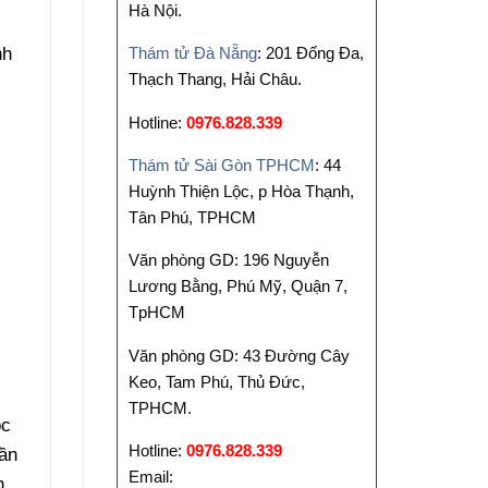
Hà Nội.
nh
Thám tử Đà Nẵng
: 201 Đống Đa,
Thạch Thang, Hải Châu.
Hotline:
0976.828.339
Thám tử Sài Gòn TPHCM
: 44
Huỳnh Thiện Lộc, p Hòa Thạnh,
Tân Phú, TPHCM
Văn phòng GD: 196 Nguyễn
Lương Bằng, Phú Mỹ, Quận 7,
TpHCM
ữ
Văn phòng GD: 43 Đường Cây
Keo, Tam Phú, Thủ Đức,
TPHCM.
ộc
Hotline:
0976.828.339
gần
Email:
n