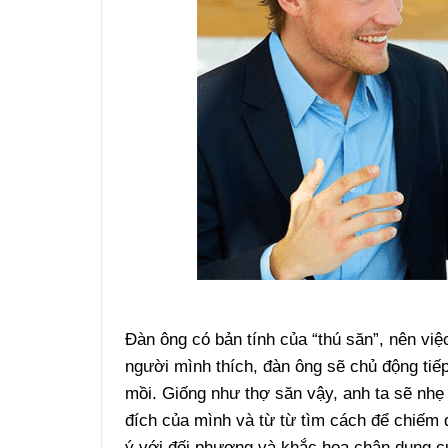
Đàn ông có bản tính của “thú săn”, nên việ
người mình thích, đàn ông sẽ chủ động tiếp 
mồi. Giống như thợ săn vậy, anh ta sẽ nhẹ
đích của mình và từ từ tìm cách để chiếm
ý với đối phương và khắc họa chân dung c