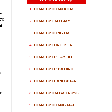
1.
THÁM TỬ HOÀN KIẾM
.
ia
ược
2.
THÁM TỬ CẦU GIẤY
.
hì
3.
THÁM TỬ ĐỐNG ĐA
.
4.
THÁM TỬ LONG BIÊN
.
5.
THÁM TỬ TƯ TÂY HỒ
.
6.
THÁM TỬ TƯ BA ĐÌNH
.
n.
7.
THÁM TỬ THANH XUÂN
.
àn
8.
THÁM TỬ HAI BÀ TRƯNG
.
9.
THÁM TỬ HOÀNG MAI
.