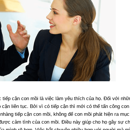
c tiếp cận con mồi là việc làm yêu thích của họ. Đối với nhữ
cận liên tục. Bởi vì có tiếp cận thì mới có thể tấn công con
 nhàng tiếp cận con mồi, không để con mồi phát hiện ra mục
 được cảm tình của con mồi. Điều này giúp cho họ gây sự c
ủa mình rõ hơn. Việc bắt chuyện nhiều hơn với người mà m