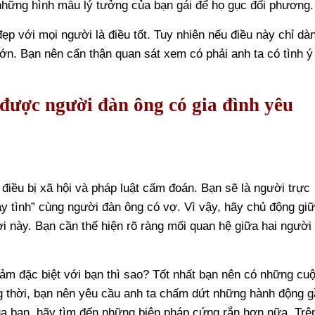
những hình mẫu lý tưởng của bạn gái để họ gục đối phương.
p với mọi người là điều tốt. Tuy nhiên nếu điều này chỉ dà
lớn. Bạn nên cẩn thận quan sát xem có phải anh ta có tình ý
 được người đàn ông có gia đình yêu
điều bị xã hội và pháp luật cấm đoán. Bạn sẽ là người trực
bẫy tình” cùng người đàn ông có vợ. Vì vậy, hãy chủ động gi
 này. Bạn cần thể hiện rõ ràng mối quan hệ giữa hai người
ảm đặc biệt với bạn thì sao? Tốt nhất bạn nên có những cu
g thời, bạn nên yêu cầu anh ta chấm dứt những hành động 
 của bạn, hãy tìm đến những biện pháp cứng rắn hơn nữa. Trê