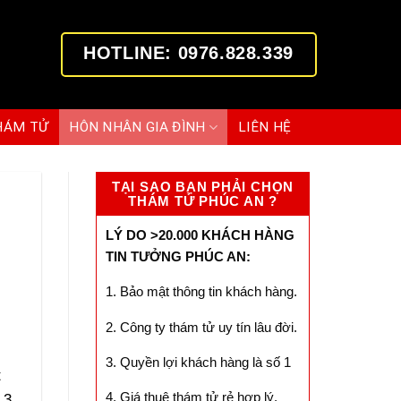
HOTLINE: 0976.828.339
HÁM TỬ
HÔN NHÂN GIA ĐÌNH
LIÊN HỆ
TẠI SAO BẠN PHẢI CHỌN
THÁM TỬ PHÚC AN ?
LÝ DO >20.000 KHÁCH HÀNG
TIN TƯỞNG PHÚC AN:
1. Bảo mật thông tin khách hàng.
2. Công ty thám tử uy tín lâu đời.
3. Quyền lợi khách hàng là số 1
t
4. Giá thuê thám tử rẻ hợp lý.
 3