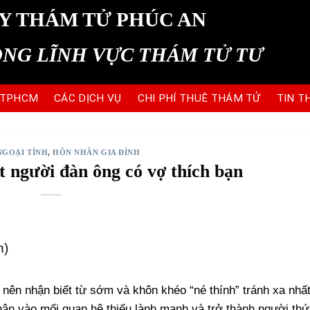
Y THÁM TỬ PHÚC AN
ONG LĨNH VỰC THÁM TỬ TƯ
 TPHCM
CÁC DỊCH VỤ
CHI PHÍ THUÊ THÁM TỬ
TIN T
GOẠI TÌNH
,
HÔN NHÂN GIA ĐÌNH
t người đàn ông có vợ thích bạn
n)
nên nhận biết từ sớm và khôn khéo “né thính” tránh xa nhấ
hân vào mối quan hệ thiếu lành mạnh và trở thành người thứ