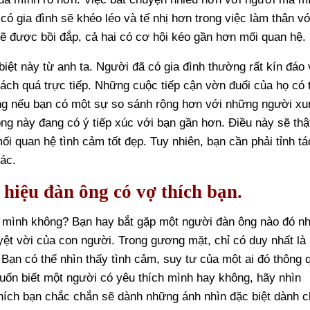
có gia đình sẽ khéo léo và tế nhị hơn trong việc làm thân vớ
ẽ được bồi đắp, cả hai có cơ hội kéo gần hơn mối quan hệ.
iệt này từ anh ta. Người đã có gia đình thường rất kín đáo 
 cách quá trực tiếp. Những cuộc tiếp cận vờn đuổi của họ có 
ng nếu bạn có một sự so sánh rộng hơn với những người xu
ng này đang có ý tiếp xúc với bạn gần hơn. Điều này sẽ thậ
i quan hệ tình cảm tốt đẹp. Tuy nhiên, bạn cần phải tỉnh tá
ác.
 hiệu đàn ông có vợ thích bạn.
t mình không? Bạn hay bắt gặp một người đàn ông nào đó nh
yệt vời của con người. Trong gương mặt, chỉ có duy nhất là
 Bạn có thể nhìn thấy tình cảm, suy tư của một ai đó thông 
uốn biết một người có yêu thích mình hay không, hãy nhìn
hích bạn chắc chắn sẽ dành những ánh nhìn đặc biệt dành 