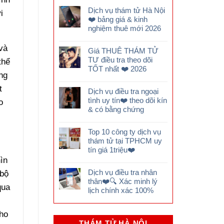
Dịch vụ thám tử Hà Nội
i
❤️ bảng giá & kinh
nghiệm thuê mới 2026
và
Giá THUÊ THÁM TỬ
TƯ điều tra theo dõi
thể
TỐT nhất ❤️ 2026
ng
t
Dịch vụ điều tra ngoại
tình uy tín❤️ theo dõi kín
o
& có bằng chứng
Top 10 công ty dịch vụ
thám tử tại TPHCM uy
tín giá 1triệu❤️
ìn
Dịch vụ điều tra nhân
 bộ
thân❤️🔍 Xác minh lý
qua
lịch chính xác 100%
cho
THÁM TỬ HÀ NỘI