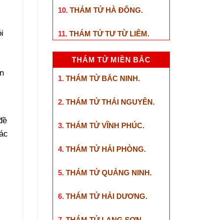
10.
THÁM TỬ HÀ ĐÔNG
.
i
i
11.
THÁM TỬ TƯ TỪ LIÊM
.
THÁM TỬ MIỀN BẮC
ên
1.
THÁM TỬ BẮC NINH
.
2.
THÁM TỬ THÁI NGUYÊN
.
đề
3.
THÁM TỬ VĨNH PHÚC
.
hác
4.
THÁM TỬ HẢI PHÒNG
.
5.
THÁM TỬ QUẢNG NINH
.
6.
THÁM TỬ HẢI DƯƠNG
.
7.
THÁM TỬ LẠNG SƠN
.