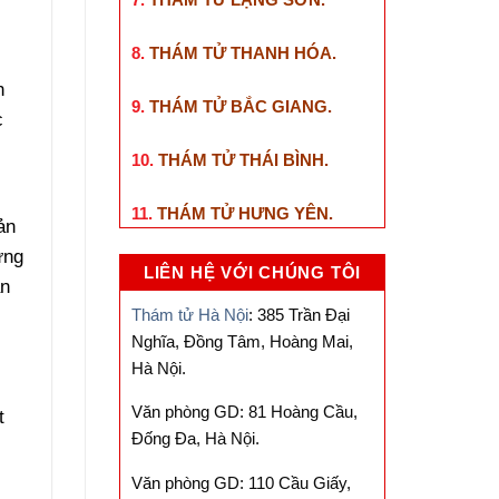
8.
THÁM TỬ THANH HÓA
.
n
9.
THÁM TỬ BẮC GIANG
.
c
10.
THÁM TỬ THÁI BÌNH
.
11.
THÁM TỬ HƯNG YÊN
.
ản
ững
LIÊN HỆ VỚI CHÚNG TÔI
àn
Thám tử Hà Nội
: 385 Trần Đại
Nghĩa, Đồng Tâm, Hoàng Mai,
Hà Nội.
Văn phòng GD: 81 Hoàng Cầu,
t
Đống Đa, Hà Nội.
Văn phòng GD: 110 Cầu Giấy,