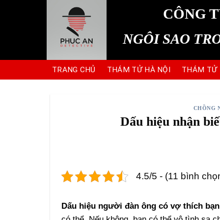
Skip
CÔNG T
to
content
NGÔI SAO TR
TRANG CHỦ
THÁM TỬ HÀ NỘI
THÁM TỬ
CHỒNG N
Dấu hiệu nhận biế
4.5/5 - (11 bình chọ
Dấu hiệu người đàn ông có vợ thích bạn
có thể. Nếu không, bạn có thể vô tình sa c