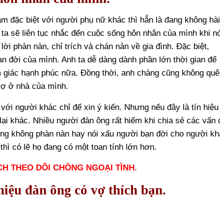
ảm đặc biệt với người phụ nữ khác thì hẳn là đang không hà
ta sẽ liên tục nhắc đến cuộc sống hôn nhân của mình khi nó
ời phàn nàn, chỉ trích và chán nản về gia đình. Đặc biệt,
n đời của mình. Anh ta dễ dàng dành phần lớn thời gian để
m giác hạnh phúc nữa. Đồng thời, anh chàng cũng không qu
 vợ ở nhà của mình.
với người khác chỉ để xin ý kiến. Nhưng nếu đây là tín hiệu
lại khác. Nhiều người đàn ông rất hiếm khi chia sẻ các vấn 
ũng không phàn nàn hay nói xấu người bạn đời cho người k
 thì có lẽ họ đang có một toan tính lớn hơn.
H THEO DÕI CHỒNG NGOẠI TÌNH.
hiệu đàn ông có vợ thích bạn.