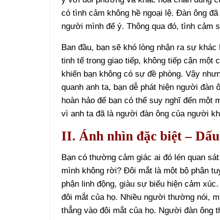
có tình cảm không hề ngoại lệ. Đàn ông đã 
người mình để ý. Thông qua đó, tình cảm s
Ban đầu, bạn sẽ khó lòng nhận ra sự khác b
tinh tế trong giao tiếp, không tiếp cận một
khiến bạn không có sự đề phòng. Vậy như
quanh anh ta, bạn dễ phát hiện người đàn ô
hoàn hảo để bạn có thể suy nghĩ đến một mố
vì anh ta đã là người đàn ông của người kh
II. Ánh nhìn đặc biệt – Dấu
Bạn có thường cảm giác ai đó lén quan sá
mình không rời? Đôi mắt là một bộ phận tu
phận linh động, giàu sự biểu hiện cảm xúc.
đôi mắt của họ. Nhiều người thường nói, m
thẳng vào đôi mắt của họ. Người đàn ông t