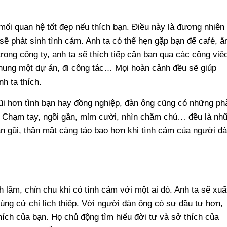
mối quan hệ tốt đẹp nếu thích bạn. Điều này là đương nhiên
 sẽ phát sinh tình cảm. Anh ta có thể hẹn gặp bạn để café, ă
rong công ty, anh ta sẽ thích tiếp cận bạn qua các công việ
chung một dự án, đi công tác… Mọi hoàn cảnh đều sẽ giúp
h ta thích.
ũi hơn tình bạn hay đồng nghiệp, đàn ông cũng có những ph
. Chạm tay, ngồi gần, mỉm cười, nhìn chăm chú… đều là nh
n gũi, thân mật càng táo bạo hơn khi tình cảm của người đ
 lãm, chỉn chu khi có tình cảm với một ai đó. Anh ta sẽ xuấ
ùng cử chỉ lịch thiệp. Với người đàn ông có sự đầu tư hơn,
hích của bạn. Họ chủ động tìm hiểu đời tư và sở thích của