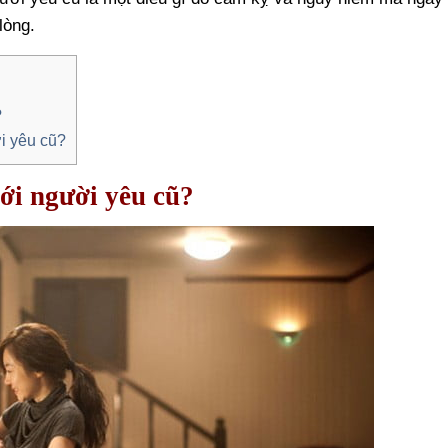
lòng.
?
ời yêu cũ?
với người yêu cũ?