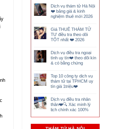
Dịch vụ thám tử Hà Nội
❤️ bảng giá & kinh
nghiệm thuê mới 2026
ấy
i
Giá THUÊ THÁM TỬ
TƯ điều tra theo dõi
TỐT nhất ❤️ 2026
Dịch vụ điều tra ngoại
tình uy tín❤️ theo dõi kín
& có bằng chứng
Top 10 công ty dịch vụ
ình
thám tử tại TPHCM uy
tín giá 1triệu❤️
Dịch vụ điều tra nhân
ộc
thân❤️🔍 Xác minh lý
lịch chính xác 100%
ch
THÁM TỬ HÀ NỘI