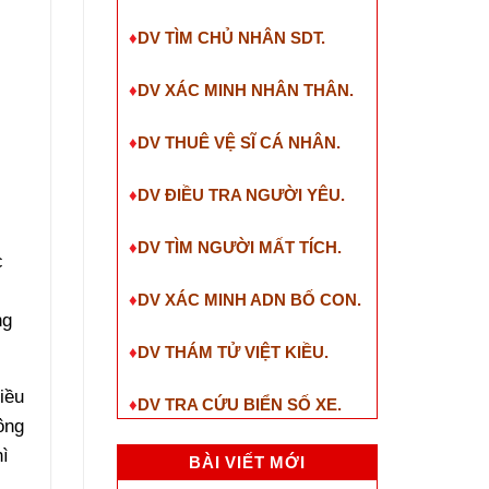
♦
DV TÌM CHỦ NHÂN SDT
.
♦
DV XÁC MINH NHÂN THÂN.
♦
DV THUÊ VỆ SĨ CÁ NHÂN.
♦
DV ĐIỀU TRA NGƯỜI YÊU.
♦
DV TÌM NGƯỜI MẤT TÍCH.
c
t
♦
DV XÁC MINH ADN BỐ CON.
ng
♦
DV THÁM TỬ VIỆT KIỀU.
iều
♦
DV TRA CỨU BIỂN SỐ XE.
ông
hì
BÀI VIẾT MỚI