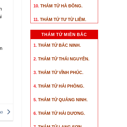
10.
THÁM TỬ HÀ ĐÔNG
.
n
i
11.
THÁM TỬ TƯ TỪ LIÊM
.
THÁM TỬ MIỀN BẮC
1.
THÁM TỬ BẮC NINH
.
ến
2.
THÁM TỬ THÁI NGUYÊN
.
h
3.
THÁM TỬ VĨNH PHÚC
.
4.
THÁM TỬ HẢI PHÒNG
.
5.
THÁM TỬ QUẢNG NINH
.
sao
6.
THÁM TỬ HẢI DƯƠNG
.
7.
THÁM TỬ LẠNG SƠN
.