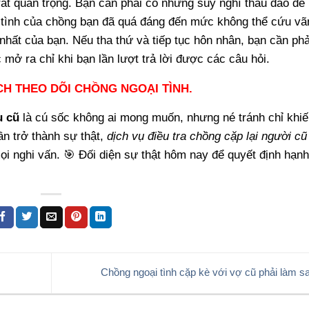
rất quan trọng. Bạn cần phải có những suy nghĩ thấu đáo để
i tình của chồng bạn đã quá đáng đến mức không thể cứu vã
t nhất của bạn. Nếu tha thứ và tiếp tục hôn nhân, bạn cần phả
ở ra chỉ khi bạn lần lượt trả lời được các câu hỏi.
H THEO DÕI CHỒNG NGOẠI TÌNH.
u cũ
là cú sốc không ai mong muốn, nhưng né tránh chỉ khi
n trở thành sự thật,
dịch vụ điều tra chồng cặp lại người cũ
i nghi vấn. 🎯 Đối diện sự thật hôm nay để quyết định hạn
Chồng ngoại tình cặp kè với vợ cũ phải làm 