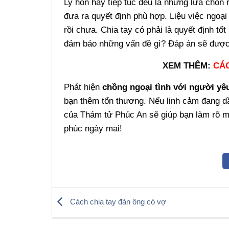
Ly hôn hay tiếp tục đều là những lựa chọn 
đưa ra quyết định phù hợp. Liệu việc ngoạ
rồi chưa. Chia tay có phải là quyết định tố
đảm bảo những vấn đề gì? Đáp án sẽ được m
XEM THÊM:
CÁC
Phát hiện
chồng ngoại tình với người yê
bạn thêm tổn thương. Nếu linh cảm đang dầ
của Thám tử Phúc An sẽ giúp bạn làm rõ mọ
phúc ngày mai!
Cách chia tay đàn ông có vợ