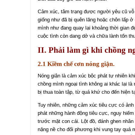
Cảm xúc, tâm trạng được người yêu cũ vỗ 
giống như đã bị quên lãng hoặc chôn lấp ở 
mình như đang quay lại khoảng thời gian đẹ
cuộc tình còn dang dở và chữa lành tổn th
II. Phải làm gì khi chồng n
2.1 Kiềm chế cơn nóng giận.
Nóng giận là cảm xúc bộc phát tự nhiên khi
chồng mình ngoại tình không ai khác lại l
bị thua toàn tập, từ quá khứ cho đến hiện tạ
Tuy nhiên, những cảm xúc tiêu cực có ảnh
phát những hành động tiêu cực, nguy hiểm
trước mặt con cái. Lột đồ, đánh ghen nhân 
nặng nề cho đối phương khi vung tay quá mạn