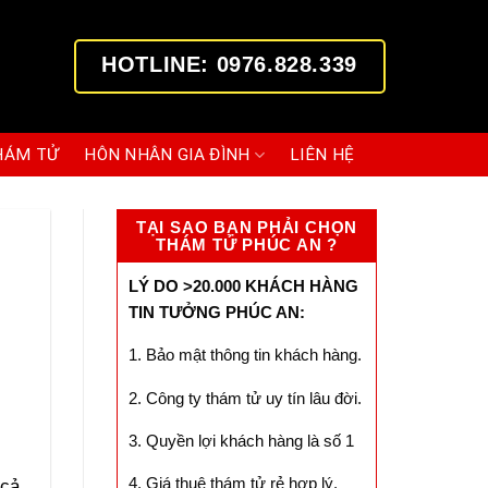
HOTLINE: 0976.828.339
HÁM TỬ
HÔN NHÂN GIA ĐÌNH
LIÊN HỆ
TẠI SAO BẠN PHẢI CHỌN
THÁM TỬ PHÚC AN ?
LÝ DO >20.000 KHÁCH HÀNG
TIN TƯỞNG PHÚC AN:
1. Bảo mật thông tin khách hàng.
2. Công ty thám tử uy tín lâu đời.
3. Quyền lợi khách hàng là số 1
4. Giá thuê thám tử rẻ hợp lý.
 cả