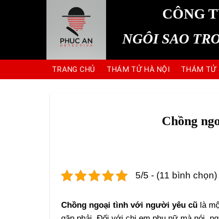
Skip
CÔNG T
to
content
NGÔI SAO TR
TRANG CHỦ
THÁM TỬ HÀ NỘI
THÁM TỬ
Chồng ngoạ
5/5 - (11 bình chọn)
Chồng ngoại tình với người yêu cũ
là mộ
gặp phải. Đối với chị em phụ nữ mà nói, n