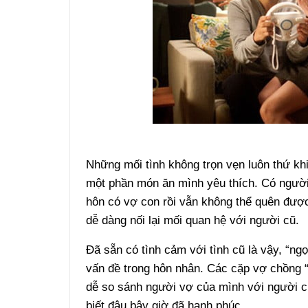
Những mối tình không trọn vẹn luôn thứ kh
một phần món ăn mình yêu thích. Có người 
hôn có vợ con rồi vẫn không thể quên đượ
dễ dàng nối lại mối quan hệ với người cũ.
Đã sẵn có tình cảm với tình cũ là vậy, “ng
vấn đề trong hôn nhân. Các cặp vợ chồng “
dễ so sánh người vợ của mình với người cũ.
biết đâu bây giờ đã hạnh phúc.