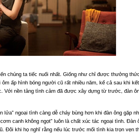
iến chúng ta tiếc nuối nhất. Giống như chỉ được thưởng thứ
ôm ấp hình bóng người cũ rất nhiều năm, kể cả sau khi kế
c. Với nền tảng tình cảm đã được xây dựng từ trước, đàn ô
ọn lửa” ngoại tình càng dễ cháy bùng hơn khi đàn ông gặp nh
cơm canh không ngọt” luôn là chất xúc tác ngoại tình. Đàn 
 Đôi khi họ nghĩ rằng nếu lúc trước mối tình kia trọn vẹn t