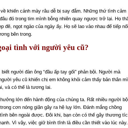
về khiến cánh mày râu dễ bị say đắm. Những thứ tình cảm
đâu đó trong tim mình bỗng nhiên quay ngược trở lại. Họ th
p đẽ, ngọt ngào của ngày ấy. Họ sẽ lao vào nhau để tiếp nố
ương bên trong.
goại tình với người yêu cũ?
 biết người đàn ông “đầu ấp tay gối” phản bội. Người mà
à người yêu cũ khiến chị em không khỏi cảm thấy bản thân m
i, và có thể là tương lai.
 hưởng lớn đến hành động của chúng ta. Rất nhiều người b
 trong cơn nóng giận gây ra hệ lụy lớn. Đánh mắng chồng
tình bên ngoài được. Đôi khi, bạn còn có thể gây thương tí
h. Vì vậy, việc giữ bình tĩnh là điều cần thiết vào lúc này.