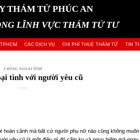
Y THÁM TỬ PHÚC AN
ONG LĨNH VỰC THÁM TỬ TƯ
 TPHCM
CÁC DỊCH VỤ
CHI PHÍ THUÊ THÁM TỬ
TIN T
CHỒNG NGOẠI TÌNH
i tình với người yêu cũ
t hoàn cảnh mà bất cứ người phụ nữ nào cũng không muốn
gười yêu cũ là một điều gì đó cấm kỵ và nguy hiểm mà ngay