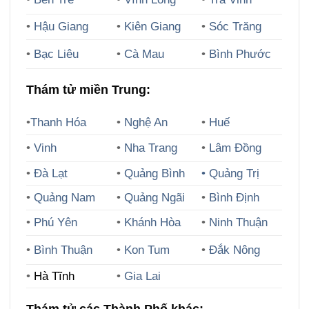
•
Hậu Giang
•
Kiên Giang
•
Sóc Trăng
•
Bạc Liêu
•
Cà Mau
•
Bình Phước
Thám tử miền Trung:
•
Thanh Hóa
•
Nghệ An
•
Huế
•
Vinh
•
Nha Trang
•
Lâm Đồng
•
Đà Lạt
•
Quảng Bình
• Quảng Trị
•
Quảng Nam
•
Quảng Ngãi
•
Bình Định
•
Phú Yên
•
Khánh Hòa
•
Ninh Thuận
•
Bình Thuận
•
Kon Tum
•
Đắk Nông
•
Hà Tĩnh
•
Gia Lai
Thám tử các Thành Phố khác: