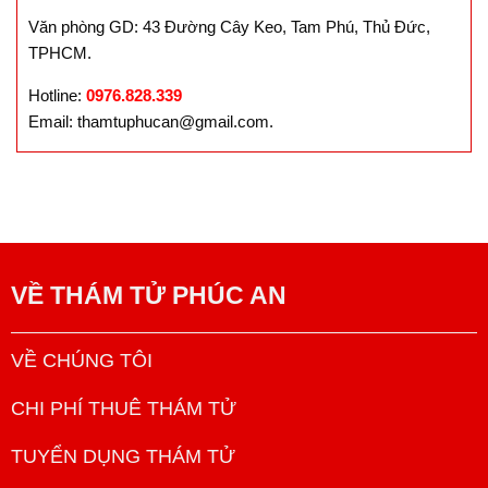
Văn phòng GD: 43 Đường Cây Keo, Tam Phú, Thủ Đức,
TPHCM.
Hotline:
0976.828.339
Email: thamtuphucan@gmail.com.
VỀ
THÁM TỬ PHÚC AN
VỀ CHÚNG TÔI
CHI PHÍ THUÊ THÁM TỬ
TUYỂN DỤNG THÁM TỬ