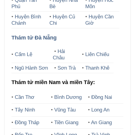
•
Quận Tân
•
Huyện Nhà
•
Huyện Hóc
Phú
Bè
Môn
•
Huyện Bình
•
Huyện Củ
•
Huyện Cần
Chánh
Chi
Giờ
Thám tử Đà Nẵng
•
Hải
•
Cẩm Lệ
•
Liên Chiểu
Châu
•
Ngũ Hành Sơn
•
Sơn Trà
•
Thanh Khê
Thám tử miền Nam và miền Tây:
•
Cần Thơ
•
Bình Dương
•
Đồng Nai
•
Tây Ninh
•
Vũng Tàu
•
Long An
•
Đồng Tháp
•
Tiền Giang
•
An Giang
•
Bến Tre
•
Vĩnh Long
•
Trà Vinh