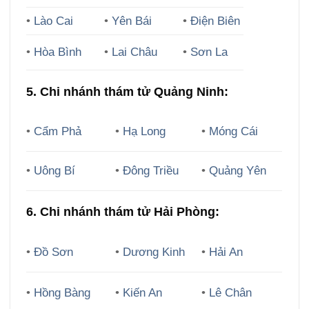
•
Lào Cai
•
Yên Bái
•
Điện Biên
•
Hòa Bình
•
Lai Châu
•
Sơn La
5. Chi nhánh thám tử Quảng Ninh:
•
Cẩm Phả
•
Hạ Long
•
Móng Cái
•
Uông Bí
•
Đông Triều
•
Quảng Yên
6. Chi nhánh thám tử Hải Phòng:
•
Đồ Sơn
•
Dương Kinh
•
Hải An
•
Hồng Bàng
•
Kiến An
•
Lê Chân