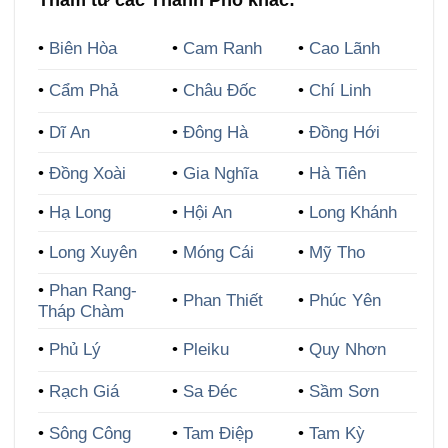
•
Biên Hòa
•
Cam Ranh
•
Cao Lãnh
•
Cẩm Phả
•
Châu Đốc
•
Chí Linh
•
Dĩ An
•
Đông Hà
•
Đồng Hới
•
Đồng Xoài
•
Gia Nghĩa
•
Hà Tiên
•
Hạ Long
•
Hội An
•
Long Khánh
•
Long Xuyên
•
Móng Cái
•
Mỹ Tho
•
Phan Rang-
•
Phan Thiết
•
Phúc Yên
Tháp Chàm
•
Phủ Lý
•
Pleiku
•
Quy Nhơn
•
Rạch Giá
•
Sa Đéc
•
Sầm Sơn
•
Sông Công
•
Tam Điệp
•
Tam Kỳ