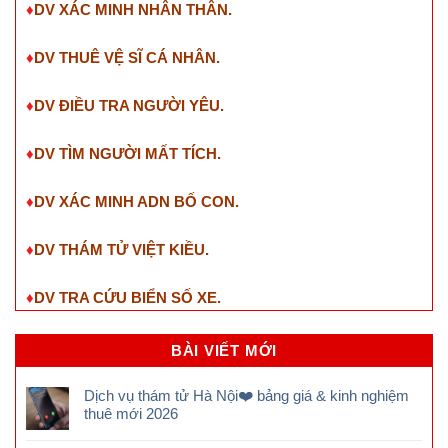
♦
DV XÁC MINH NHÂN THÂN.
♦
DV THUÊ VỆ SĨ CÁ NHÂN.
♦
DV ĐIỀU TRA NGƯỜI YÊU.
♦
DV TÌM NGƯỜI MẤT TÍCH.
♦
DV XÁC MINH ADN BỐ CON.
♦
DV THÁM TỬ VIỆT KIỀU.
♦
DV TRA CỨU BIỂN SỐ XE.
BÀI VIẾT MỚI
Dịch vụ thám tử Hà Nội❤️ bảng giá & kinh nghiệm
thuê mới 2026