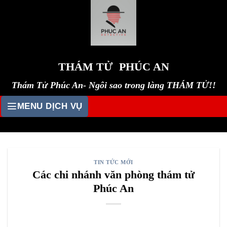
Skip
to
content
THÁM TỬ PHÚC AN
Thám Tử Phúc An- Ngôi sao trong làng THÁM TỬ!!
MENU DỊCH VỤ
TIN TỨC MỚI
Các chi nhánh văn phòng thám tử
Phúc An