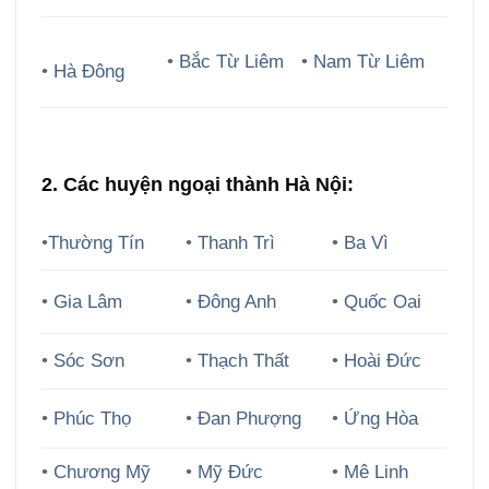
•
Bắc Từ Liêm
•
Nam Từ Liêm
•
Hà Đông
2. Các huyện ngoại thành Hà Nội:
•
Thường Tín
•
Thanh Trì
•
Ba Vì
•
Gia Lâm
•
Đông Anh
•
Quốc Oai
•
Sóc Sơn
•
Thạch Thất
•
Hoài Đức
•
Phúc Thọ
•
Đan Phượng
•
Ứng Hòa
•
Chương Mỹ
•
Mỹ Đức
•
Mê Linh