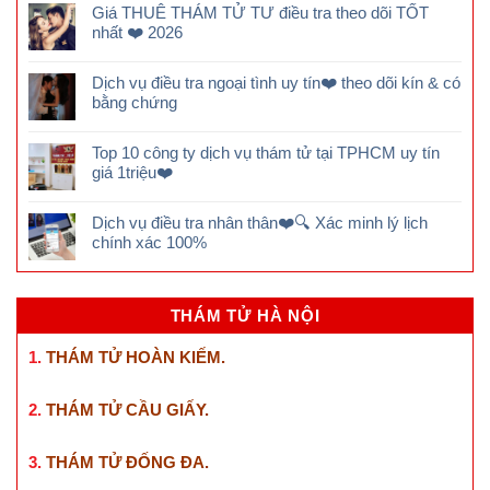
Giá THUÊ THÁM TỬ TƯ điều tra theo dõi TỐT
nhất ❤️ 2026
Dịch vụ điều tra ngoại tình uy tín❤️ theo dõi kín & có
bằng chứng
Top 10 công ty dịch vụ thám tử tại TPHCM uy tín
giá 1triệu❤️
Dịch vụ điều tra nhân thân❤️🔍 Xác minh lý lịch
chính xác 100%
THÁM TỬ HÀ NỘI
1.
THÁM TỬ HOÀN KIẾM
.
2.
THÁM TỬ CẦU GIẤY
.
3.
THÁM TỬ ĐỐNG ĐA
.